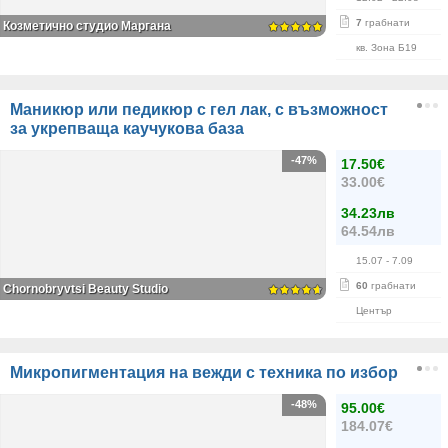
7
грабнати
Козметично студио Маргана
кв. Зона Б19
Маникюр или педикюр с гел лак, с възможност
за укрепваща каучукова база
-47%
17.50€
33.00€
34.23лв
64.54лв
15.07
- 7.09
60
грабнати
Chornobryvtsi Beauty Studio
Център
Микропигментация на вежди с техника по избор
-48%
95.00€
184.07€