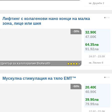
кв. Дружба 2
Лифтинг с колагенови нано конци на малка
зона, лице или шия
-30%
32.90€
47.00€
64.35лв
91.92лв
24.07
- 23.09
кв. Люлин 6
Център за халотерапия Biohealth
Mускулна стимулация на тяло EMT™
-50%
20.40€
40.90€
39.90лв
79.99лв
12.02
- 22.08