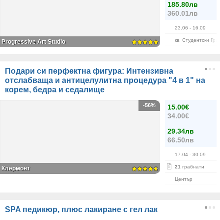
185.80лв
360.01лв
23.06
- 16.09
кв. Студентски Гра
Progressive Art Studio
Подари си перфектна фигура: Интензивна
отслабваща и антицелулитна процедура "4 в 1" на
корем, бедра и седалище
-56%
15.00€
34.00€
29.34лв
66.50лв
17.04
- 30.09
21
грабнати
Клермонт
Център
SPA педикюр, плюс лакиране с гел лак