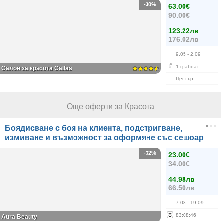
-30%
63.00€
90.00€
123.22лв
176.02лв
9.05
- 2.09
1
грабнат
Салон за красота Callas
Център
Още оферти за Красота
Боядисване с боя на клиента, подстригване,
измиване и възможност за оформяне със сешоар
-32%
23.00€
34.00€
44.98лв
66.50лв
7.08
- 19.09
83
:
08
:
46
Aura Beauty