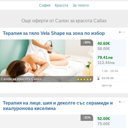
·
·
София
Красота
За тялото
Още оферти от Салон за красота Callas
Терапия за тяло Vela Shape на зона по избор
-30%
40.60€
58.00€
79.41лв
113.44лв
7.08
- 29.09
83
:
08
:
49
Салон за красота Callas
Център
Терапия на лице, шия и деколте със серамиди и
хиалуронова киселина
-31%
52.00€
75.00€