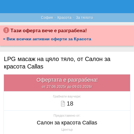
·
·
София
Красота
За тялото
Тази оферта вече е разграбена!
» Виж всички активни оферти за Красота
LPG масаж на цяло тяло, от Салон за
красота Callas
Офертата е разграбена!
от 27.06.2025г до 09.03.2026г
Грабнати ваучери:
18
Предоставено от:
Салон за красота Callas
Център