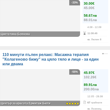
-33%
30.00€
45.00€
58.67лв
88.01лв
4.08
- 12.09
11
:
08
:
46
Цветелина Боянова
кв. Люлин 8
110 минути пълен релакс: Масажна терапия
"Колагеново бижу" на цяло тяло и лице - за един
или двама
-55%
45.97€
102.26€
89.91лв
200.00лв
12.05
- 28.08
67
грабнати
Център за красота Ермитаж Бюти
кв. Лозенец