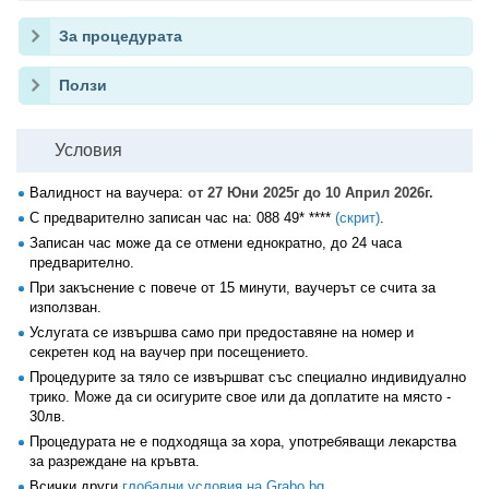
За процедурата
Ползи
Условия
Валидност на ваучера:
от 27 Юни 2025г до 10 Април 2026г.
С предварително записан час на:
088 49* ****
(скрит)
.
Записан час може да се отмени еднократно, до 24 часа
предварително.
При закъснение с повече от 15 минути, ваучерът се счита за
използван.
Услугата се извършва само при предоставяне на номер и
секретен код на ваучер при посещението.
Процедурите за тяло се извършват със специално индивидуално
трико. Може да си осигурите свое или да доплатите на място -
30лв.
Процедурата не е подходяща за хора, употребяващи лекарства
за разреждане на кръвта.
Всички други
глобални условия на Grabo.bg