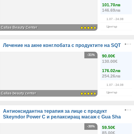
101.70лв
146.69лв
1.07
- 24.08
Център
Саllas Beauty Center
Лечение на акне конглобата с продуктите на SQT
-31%
90.00€
130.00€
176.02лв
254.26лв
1.07
- 24.08
Център
Саllas beauty center
Антиоксидантна терапия за лице с продукт
Skeyndor Power C и релаксиращ масаж с Gua Sha
-30%
59.50€
85.00€