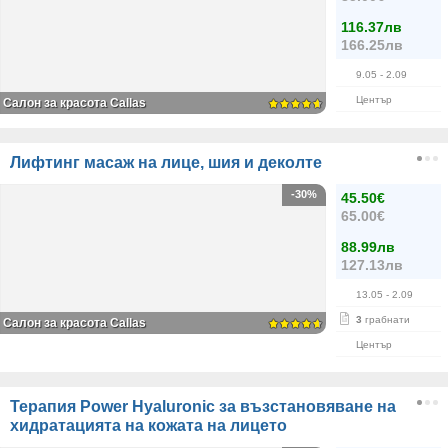
116.37лв
166.25лв
9.05
- 2.09
Център
Салон за красота Callas
Лифтинг масаж на лице, шия и деколте
-30%
45.50€
65.00€
88.99лв
127.13лв
13.05
- 2.09
3
грабнати
Салон за красота Callas
Център
Терапия Power Hyaluronic за възстановяване на
хидратацията на кожата на лицето