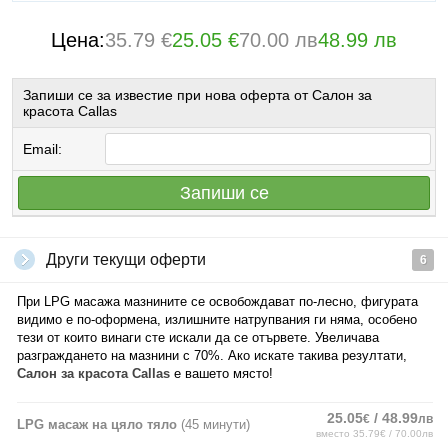
Цена:
35.79 €
25.05 €
70.00 лв
48.99 лв
Запиши се за известие при нова оферта от Салон за
красота Callas
Email:
Запиши се
Други текущи оферти
6
При LPG масажа мазнините се освобождават по-лесно, фигурата
видимо е по-оформена, излишните натрупвания ги няма, особено
тези от които винаги сте искали да се отървете. Увеличава
разграждането на мазнини с 70%. Ако искате такива резултати,
Салон за красота Callas
е вашето място!
25.05
/ 48.99
€
лв
LPG масаж на цяло тяло
(45 минути)
вместо 35.79€ / 70.00лв