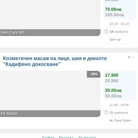
75.00лв
165.00лв
22.10
- 31.10
18
грабнати
Skin Care ND
Център
Козметичен масаж на лице, шия и деколте
"Кадифено докосване"
-30%
17.90€
25.56€
35.00лв
50.00лв
11.09
- 24.08
11
грабнати
FX Studio
кв. Овча Купел
·
·
София
Красота
За лицето