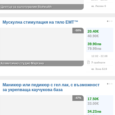
кв. Люлин 6
Център за халотерапия Biohealth
Mускулна стимулация на тяло EMT™
-50%
20.40€
40.90€
39.90лв
79.99лв
12.02
- 22.08
7
грабнати
Козметично студио Маргана
кв. Зона Б19
Маникюр или педикюр с гел лак, с възможност
за укрепваща каучукова база
-47%
17.50€
33.00€
34.23лв