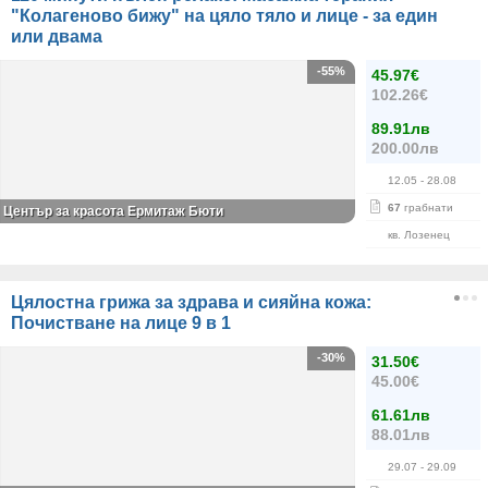
"Колагеново бижу" на цяло тяло и лице - за един
или двама
-55%
45.97€
102.26€
89.91лв
200.00лв
12.05
- 28.08
67
грабнати
Център за красота Ермитаж Бюти
кв. Лозенец
Цялостна грижа за здрава и сияйна кожа:
Почистване на лице 9 в 1
-30%
31.50€
45.00€
61.61лв
88.01лв
29.07
- 29.09