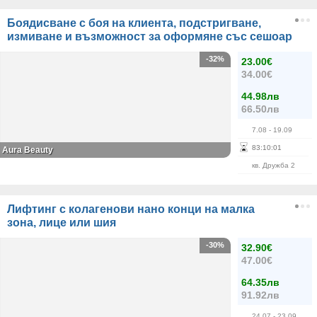
Боядисване с боя на клиента, подстригване,
измиване и възможност за оформяне със сешоар
-32%
23.00€
34.00€
44.98лв
66.50лв
7.08
- 19.09
83
:
10
:
00
Aura Beauty
кв. Дружба 2
Лифтинг с колагенови нано конци на малка
зона, лице или шия
-30%
32.90€
47.00€
64.35лв
91.92лв
24.07
- 23.09