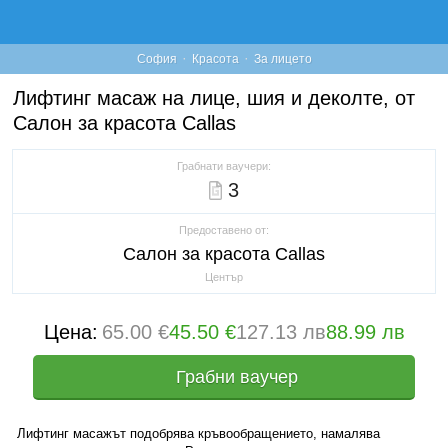
·
·
София
Красота
За лицето
Лифтинг масаж на лице, шия и деколте, от
Салон за красота Callas
Грабнати ваучери:
3
Предоставено от:
Салон за красота Callas
Център
Цена:
65.00 €
45.50 €
127.13 лв
88.99 лв
Грабни ваучер
Лифтинг масажът подобрява кръвообращението, намалява