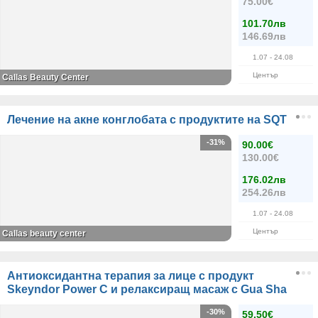
75.00€
101.70лв
146.69лв
1.07
- 24.08
Център
Саllas Beauty Center
Лечение на акне конглобата с продуктите на SQT
-31%
90.00€
130.00€
176.02лв
254.26лв
1.07
- 24.08
Център
Саllas beauty center
Антиоксидантна терапия за лице с продукт
Skeyndor Power C и релаксиращ масаж с Gua Sha
-30%
59.50€