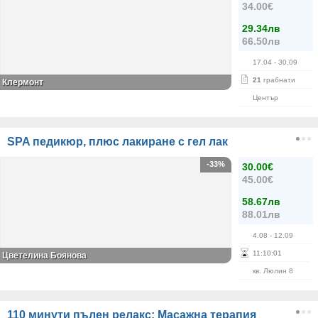
34.00€
29.34лв
66.50лв
17.04
- 30.09
21
грабнати
Клермонт
Център
SPA педикюр, плюс лакиране с гел лак
-33%
30.00€
45.00€
58.67лв
88.01лв
4.08
- 12.09
11
:
10
:
00
Цветелина Боянова
кв. Люлин 8
110 минути пълен релакс: Масажна терапия