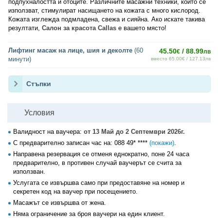
подпухналостта и отоците. Различните масажни техники, които се
използват, стимулират насищането на кожата с много кислород.
Кожата изглежда подмладена, свежа и сияйна. Ако искате такива
резултати,
Салон за красота Callas
е вашето място!
Лифтинг масаж на лице, шия и деколте
(60
45.50
/ 88.99
€
лв
минути)
вместо 65.00€ / 127.13лв
Стъпки
Условия
Валидност на ваучера:
от 13 Май до 2 Септември 2026г.
С предварително записан час на:
088 49* ****
(покажи)
.
Направена резервация се отменя еднократно, поне 24 часа
предварително, в противен случай ваучерът се счита за
използван.
Услугата се извършва само при предоставяне на номер и
секретен код на ваучер при посещението.
Масажът се извършва от жена.
Няма ограничение за броя ваучери на един клиент.