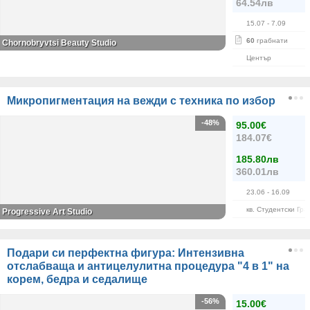
64.54лв
15.07
- 7.09
60
грабнати
Chornobryvtsi Beauty Studio
Център
Микропигментация на вежди с техника по избор
-48%
95.00€
184.07€
185.80лв
360.01лв
23.06
- 16.09
кв. Студентски Гра
Progressive Art Studio
Подари си перфектна фигура: Интензивна
отслабваща и антицелулитна процедура "4 в 1" на
корем, бедра и седалище
-56%
15.00€