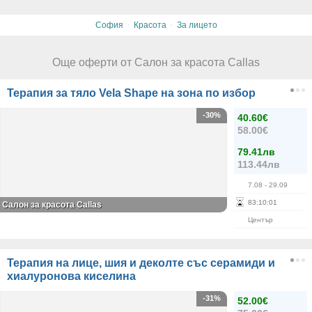
·
·
София
Красота
За лицето
Още оферти от Салон за красота Callas
Терапия за тяло Vela Shape на зона по избор
-30%
40.60€
58.00€
79.41лв
113.44лв
7.08
- 29.09
83
:
10
:
00
Салон за красота Callas
Център
Терапия на лице, шия и деколте със серамиди и
хиалуронова киселина
-31%
52.00€