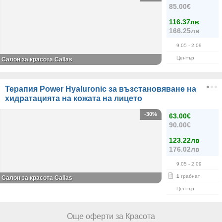
85.00€
116.37лв
166.25лв
9.05
- 2.09
Център
Салон за красота Callas
Терапия Power Hyaluronic за възстановяване на
хидратацията на кожата на лицето
-30%
63.00€
90.00€
123.22лв
176.02лв
9.05
- 2.09
1
грабнат
Салон за красота Callas
Център
Още оферти за Красота