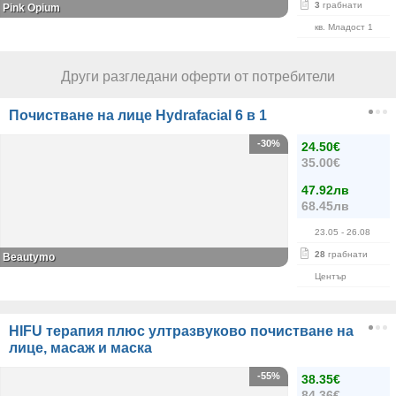
3
грабнати
Pink Opium
кв. Младост 1
Други разгледани оферти от потребители
Почистване на лице Hydrafacial 6 в 1
-30%
24.50€
35.00€
47.92лв
68.45лв
23.05
- 26.08
28
грабнати
Beautymo
Център
HIFU терапия плюс ултразвуково почистване на
лице, масаж и маска
-55%
38.35€
84.36€