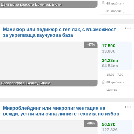
68
грабнати
Център за красота Ермитаж Бюти
кв. Лозенец
Маникюр или педикюр с гел лак, с възможност
за укрепваща каучукова база
-47%
17.50€
33.00€
34.23лв
64.54лв
15.07
- 7.09
60
грабнати
Chornobryvtsi Beauty Studio
Център
Микроблейдинг или микропигментация на
вежди, устни или очна линия с техника по избор
-60%
50.57€
127.82€