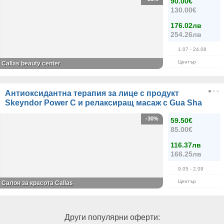
90.00€
130.00€
176.02лв
254.26лв
1.07
- 24.08
Център
Саllas beauty center
Антиоксидантна терапия за лице с продукт
Skeyndor Power C и релаксиращ масаж с Gua Sha
-30%
59.50€
85.00€
116.37лв
166.25лв
9.05
- 2.09
Център
Салон за красота Callas
Други популярни оферти: