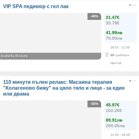
VIP SPA педикюр с гел лак
-40%
21.47€
35.79€
41.99лв
70.00лв
28.01
- 11.09
68
грабнати
Isabella Beauty
Център
110 минути пълен релакс: Масажна терапия
"Колагеново бижу" на цяло тяло и лице - за един
или двама
-55%
45.97€
102.26€
89.91лв
200.00лв
12.05
- 28.08