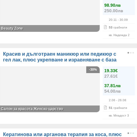
98.90лв
250.00лв
20.11
- 30.09
53
грабнати
Beauty Zone
кв. Надежда 2
Красив и дълготраен маникюр или педикюр с
гел лак, плюс укрепване и изравняване с база
-30%
19.33€
27.61€
37.81лв
54.00лв
2.06
- 26.08
51
грабнати
Салон за красота Женско царство
кв. Младост 3
Кератинова или арганова терапия за коса, плюс