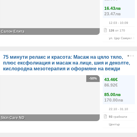
16.43лв
23.47лв
12.03
- 10.09
126
от 170
Салон Елита
ул. Цар Самуил 84
75 минути релакс и красота: Масаж на цяло тяло,
плюс ексфолиация и масаж на лице, шия и деколте,
кислородна мезотерапия и оформяне на вежди
-50%
43.46€
86.92€
85.00лв
170.00лв
22.10
- 31.10
93
грабнати
Skin Care ND
Център