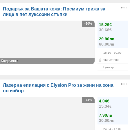
Подарък за Вашата кожа: Премиум грижа за
лице в пет луксозни стъпки
-50%
15.29€
30.68€
29.90лв
60.00лв
18.10
- 30.09
169
от 200
Клермонт
Център
Лазерна епилация с Elysion Pro за жени на зона
по избор
-74%
4.04€
15.34€
7.90лв
30.00лв
24.04
- 17.09