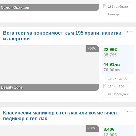
162
грабнати
Салон Орхидея
Център
Вега тест за поносимост към 195 храни, напитки
и алергени
-36%
22.96€
35.79€
44.91лв
70.00лв
10.07
- 30.09
134
от 150
Beauty Zone
кв. Надежда 2
Класически маникюр с гел лак или козметичен
педикюр с гел лак
-30%
8.40€
12.00€