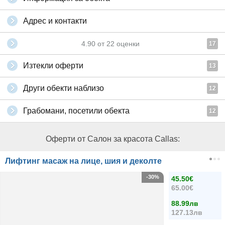
Адрес и контакти
4.90
от
22
оценки
17
Изтекли оферти
13
Други обекти наблизо
12
Грабомани, посетили обекта
12
Оферти от Салон за красота Callas:
Лифтинг масаж на лице, шия и деколте
-30%
45.50€
65.00€
88.99лв
127.13лв