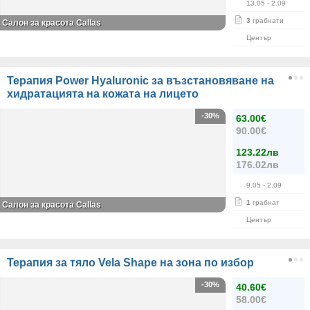
13.05
- 2.09
3
грабнати
Салон за красота Callas
Център
Терапия Power Hyaluronic за възстановяване на
хидратацията на кожата на лицето
-30%
63.00€
90.00€
123.22лв
176.02лв
9.05
- 2.09
1
грабнат
Салон за красота Callas
Център
Терапия за тяло Vela Shape на зона по избор
-30%
40.60€
58.00€