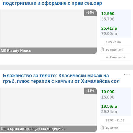
подстригване и оформяне с прав сешоар
-64%
12.99€
35.79€
25.41лв
70.00лв
8.05
- 4.09
50
грабнати
МS Beauty House
кв. Банишора
Блаженство за тялото: Класически масаж на
гръб, плюс терапия с камъни от Хималайска сол
-33%
10.00€
15.00€
19.56лв
29.34лв
19.02
- 31.08
46
от 50
Център за интеграционна медицина