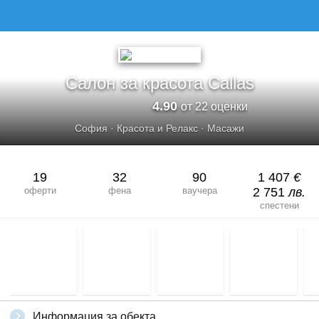
Салон за красота Callas
4.90
от 22 оценки
София
·
Красота и Релакс
·
Масажи
19
32
90
1 407
€
оферти
фена
ваучера
2 751
лв.
спестени
Информация за обекта