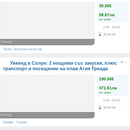
30.00€
58.67лв
на човек
5.08
- 16.09
35
:
46
:
36
Поход
Троян, Троянски манастир
Уикенд в Солун: 2 нощувки със закуски, плюс
транспорт и посещение на плаж Агия Триада
190.00€
371.61лв
на човек
5.08
- 16.09
35
:
46
:
36
Поход
Солун
·
Гърция