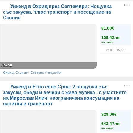
Уикенд в Охрид през Септември: Нощувка
със закуска, плюс транспорт и посещение на
Скопие
81.00€
158.42лв
на човек
29.07
- 15.09
Поход
Охрид, Скопие
·
Северна Македония
Уикенд в Етно село Срна: 2 нощувки със
закуски, обеди и вечери с жива музика - с участието
на Мирослав Илич, неограничена консумация на
напитки и транспорт
329.00€
643.47лв
на човек