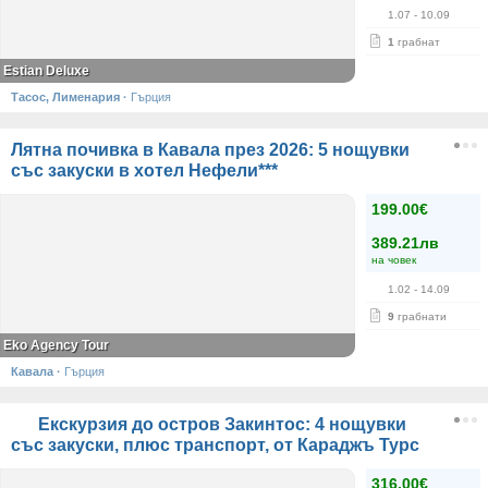
1.07
- 10.09
1
грабнат
Estian Deluxe
Тасос, Лименария
·
Гърция
Лятна почивка в Кавала през 2026: 5 нощувки
със закуски в хотел Нефели***
199.00€
389.21лв
на човек
1.02
- 14.09
9
грабнати
Eko Agency Tour
Кавала
·
Гърция
Екскурзия до остров Закинтос: 4 нощувки
със закуски, плюс транспорт, от Караджъ Турс
316.00€