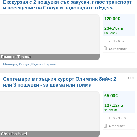
Екскурзия с 2 нощувки със закуски, плюс транспорт
и посещение на Солун и водопадите в Едеса
120.00€
234.70лв
на човек
9.01
- 6.09
45
грабнати
Принцес Травел
Метеора, Солун, Едеса
·
Гърция
Септември в гръцкия курорт Олимпик бийч: 2
или 3 нощувки - за двама или трима
65.00€
127.12лв
за двама
1.09
- 30.09
4
грабнати
Christina Hotel