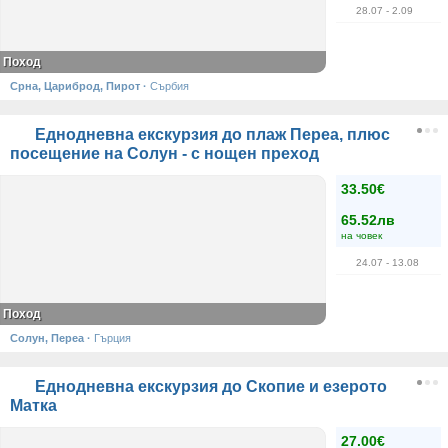
28.07
- 2.09
Поход
Срна, Цариброд, Пирот
·
Сърбия
Еднодневна екскурзия до плаж Переа, плюс
посещение на Солун - с нощен преход
33.50€
65.52лв
на човек
24.07
- 13.08
Поход
Солун, Переа
·
Гърция
Еднодневна екскурзия до Скопие и езерото
Матка
27.00€