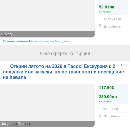
52.81лв
на човек
24.07
- 26.08
16
грабнати
Поход
Скопие, каньон Матка
·
Северна Македония
Още оферти за Гърция
Открий лятото на 2026 в Тасос! Екскурзия с 2
нощувки със закуски, плюс транспорт и посещение
на Кавала
117.60€
230.00лв
на човек
9.10
- 11.09
12
грабнати
Запрянов Травел