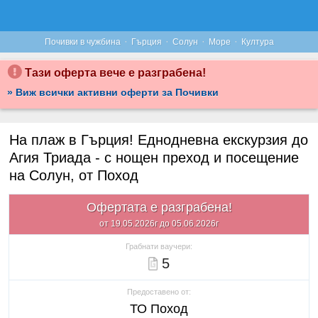
·
·
·
·
Почивки в чужбина
Гърция
Солун
Море
Култура
Тази оферта вече е разграбена!
» Виж всички активни оферти за Почивки
На плаж в Гърция! Еднодневна екскурзия до
Агия Триада - с нощен преход и посещение
на Солун, от Поход
Офертата е разграбена!
от 19.05.2026г до 05.06.2026г
Грабнати ваучери:
5
Предоставено от:
ТО Поход