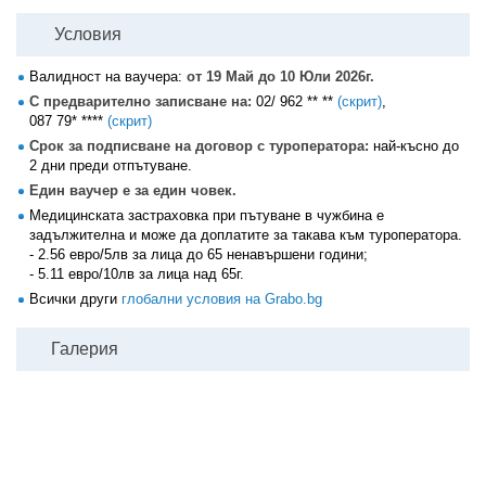
Условия
Валидност на ваучера:
от 19 Май до 10 Юли 2026г.
С предварително записване на:
02/ 962 ** **
(скрит)
,
087 79* ****
(скрит)
Срок за подписване на договор с туроператора:
най-късно до
2 дни преди отпътуване.
Един ваучер е за един човек.
Медицинската застраховка при пътуване в чужбина е
задължителна и може да доплатите за такава към туроператора.
- 2.56 евро/5лв за лица до 65 ненавършени години;
- 5.11 евро/10лв за лица над 65г.
Всички други
глобални условия на Grabo.bg
Галерия