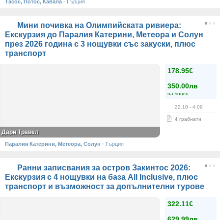
Тасос, Потос, Кавала
·
Гърция
Мини почивка на Олимпийската ривиера:
Екскурзия до Паралия Катерини, Метеора и Солун
през 2026 година с 3 нощувки със закуски, плюс
транспорт
178.95€
350.00лв
на човек
22.10
- 4.09
4
грабнати
Дари Травел
Паралия Катерини, Метеора, Солун
·
Гърция
Ранни записвания за остров Закинтос 2026:
Екскурзия с 4 нощувки на база All Inclusive, плюс
транспорт и възможност за допълнителни турове
322.11€
629.99лв