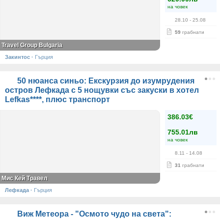
на човек
28.10
- 25.08
59
грабнати
Travel Group Bulgaria
Закинтос
·
Гърция
50 нюанса синьо: Екскурзия до изумрудения
остров Лефкада с 5 нощувки със закуски в хотел
Lefkas****, плюс транспорт
386.03€
755.01лв
на човек
8.11
- 14.08
31
грабнати
Мис Кей Травел
Лефкада
·
Гърция
Виж Метеора - "Осмото чудо на света":