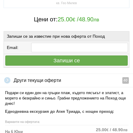
кв. Гео Милев
Цени от:
25.00
/
48.90
€
лв
Запиши се за известие при нова оферта от Поход
Email:
Запиши се
Други текущи оферти
40
Подари си един ден на гръцки плаж, където пясъкът е златист, а
морето е безкрайно и синьо. Грабни предложението на
Поход
още
днес!
Еднодневна екскурзия до Агия Триада, с нощен преход:
Варианти на офертата:
25.00
/ 48.90
€
лв
На 6 Юни