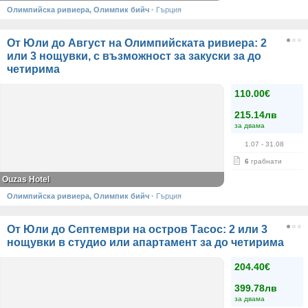
Олимпийска ривиера, Олимпик бийч
·
Гърция
От Юли до Август на Олимпийската ривиера: 2
или 3 нощувки, с възможност за закуски за до
четирима
110.00€
215.14лв
за двама
1.07
- 31.08
6
грабнати
Ouzas Hotel
Олимпийска ривиера, Олимпик бийч
·
Гърция
От Юли до Септември на остров Тасос: 2 или 3
нощувки в студио или апартамент за до четирима
204.40€
399.78лв
за двама