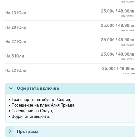
на човек
25.00
/ 48.90
€
лв
На 13 Юни
на човек
25.00
/ 48.90
€
лв
На 20 Юни
на човек
25.00
/ 48.90
€
лв
На 27 Юни
на човек
25.00
/ 48.90
€
лв
На 5 Юли
на човек
25.00
/ 48.90
€
лв
На 12 Юли
на човек
Офертата включва
• Транспорт с автобус от София;
• Посещение на плаж Агия Триада;
• Посещение на Солун;
• Водач от агенцията.
Програма