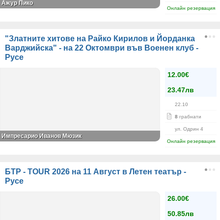
Ажур Пико
Онлайн резервация
"Златните хитове на Райко Кирилов и Йорданка
Варджийска" - на 22 Октомври във Военен клуб -
Русе
12.00€
23.47лв
22.10
8
грабнати
ул. Одрин 4
Импресарио Иванов Мюзик
Онлайн резервация
БТР - TOUR 2026 на 11 Август в Летен театър -
Русе
26.00€
50.85лв