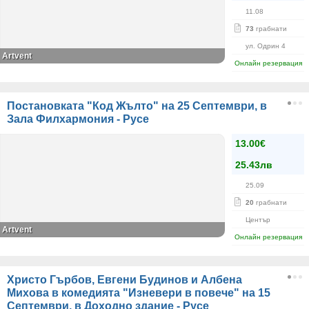
11.08
73
грабнати
ул. Одрин 4
Artvent
Онлайн резервация
Постановката "Код Жълто" на 25 Септември, в
Зала Филхармония - Русе
13.00€
25.43лв
25.09
20
грабнати
Център
Artvent
Онлайн резервация
Христо Гърбов, Евгени Будинов и Албена
Михова в комедията "Изневери в повече" на 15
Септември, в Доходно здание - Русе