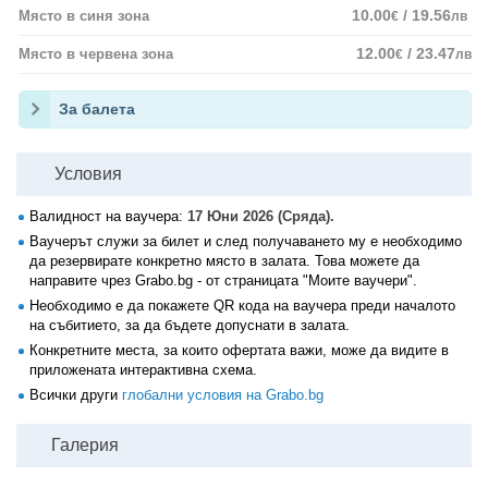
10.00
/ 19.56
Място в синя зона
€
лв
12.00
/ 23.47
Място в червена зона
€
лв
За балета
Условия
Валидност на ваучера:
17 Юни 2026 (Сряда).
Ваучерът служи за билет и след получаването му е необходимо
да резервирате конкретно място в залата. Това можете да
направите чрез Grabo.bg - от страницата "Моите ваучери".
Необходимо е да покажете QR кода на ваучера преди началото
на събитието, за да бъдете допуснати в залата.
Конкретните места, за които офертата важи, може да видите в
приложената интерактивна схема.
Всички други
глобални условия на Grabo.bg
Галерия