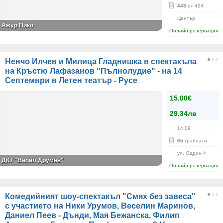
443
от 494
Център
Ажур Пико
Онлайн резервация
Ненчо Илчев и Милица Гладнишка в спектакъла
на Кръстю Лафазанов "Пълнолудие" - на 14
Септември в Летен театър - Русе
15.00€
29.34лв
14.09
65
грабнати
ул. Одрин 4
ДКТ "Васил Друмев"
Онлайн резервация
Комедийният шоу-спектакъл "Смях без завеса"
с участието на Ники Урумов, Веселин Маринов,
Даниел Пеев - Дънди, Мая Бежанска, Филип