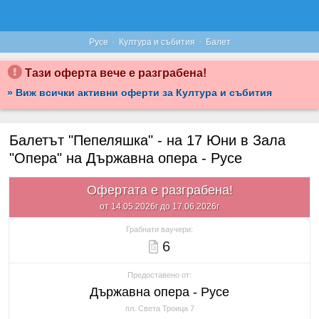
·
·
Русе
Култура и събития
Балет
Тази оферта вече е разграбена!
» Виж всички активни оферти за Култура и събития
Балетът "Пепеляшка" - на 17 Юни в Зала
"Опера" на Държавна опера - Русе
Офертата е разграбена!
от 14.05.2026г до 17.06.2026г
Грабнати ваучери:
6
Предоставено от:
Държавна опера - Русе
пл. Света Троица 7