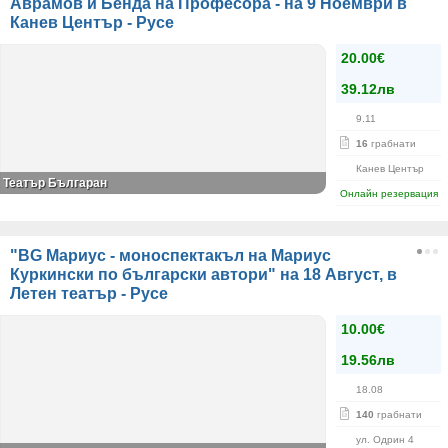
Аврамов и Бенда на Професора - на 9 Ноември в
Канев Център - Русе
20.00€
39.12лв
9.11
16
грабнати
Канев Център
Театър Българан
Онлайн резервация
"BG Мариус - моноспектакъл на Мариус
Куркински по български автори" на 18 Август, в
Летен театър - Русе
10.00€
19.56лв
18.08
140
грабнати
ул. Одрин 4