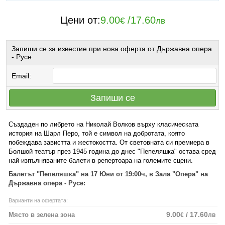
Цени от:
9.00
/
17.60
€
лв
Запиши се за известие при нова оферта от Държавна опера
- Русе
Email:
Запиши се
Създаден по либрето на Николай Волков върху класическата
история на Шарл Перо, той е символ на добротата, която
побеждава завистта и жестокостта. От световната си премиера в
Болшой театър през 1945 година до днес "Пепеляшка" остава сред
най-изпълняваните балети в репертоара на големите сцени.
Балетът "Пепеляшка" на 17 Юни от 19:00ч, в Зала "Опера" на
Държавна опера - Русе:
Варианти на офертата:
9.00
/ 17.60
Място в зелена зона
€
лв