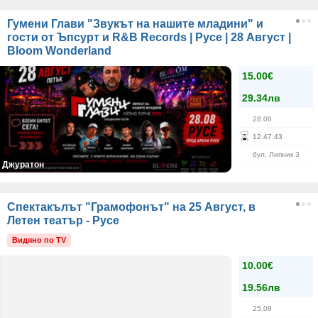
Гумени Глави "Звукът на нашите младини" и
гости от Ъпсурт и R&B Records | Русе | 28 Август |
Bloom Wonderland
15.00€
29.34лв
28.08
12
:
47
:
42
бул. Липник 3
Джуратон
Спектакълът "Грамофонът" на 25 Август, в
Летен театър - Русе
Видяно по TV
10.00€
19.56лв
25.08