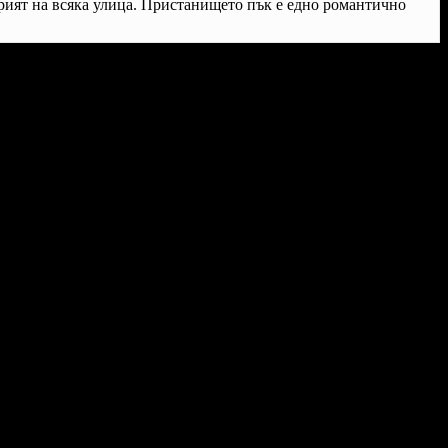
крият на всяка улица. Пристанището пък е едно романтично