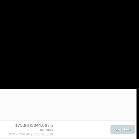
175.88
/344.00
€
лв
Разграбено
на човек
плати сега
35.79 € / 70.00 лв