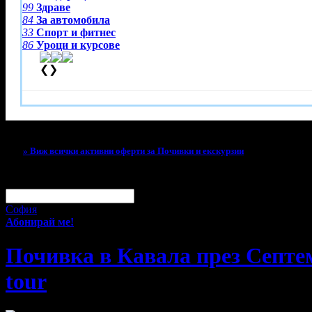
99
Здраве
84
За автомобила
33
Спорт и фитнес
86
Уроци и курсове
❮
❯
Тази оферта вече е разграбена!
» Виж всички активни оферти за Почивки и екскурзии
За малко изпусна тази оферта!
Абонирай се по e-mail, за да н
Твоят e-mail:
Оферти за град:
София
Абонирай ме!
Почивка в Кавала през Септем
tour