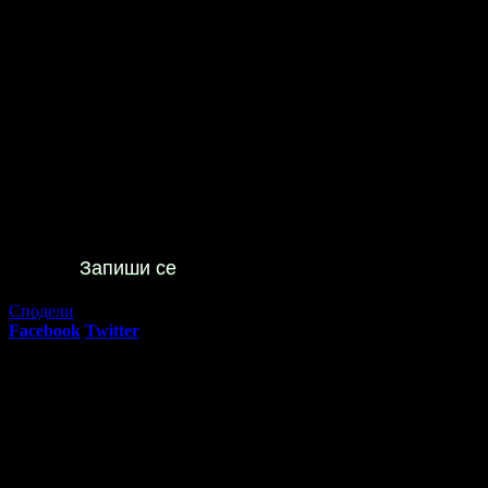
Офертата е осигурена от
ЕКО АЙДЖЪНСИ ТУР ЕООД
, ЕИК: 
"Грабо Медия" АД е лицензиран туроператор и туристически аге
Почивка в Кавала през Септември: 5 нощувки със закуски в
88
00
175
€
/ 344
лв
Не изпускай предложенията
на
Eko agency tour
Запиши се
Сподели
Facebook
Twitter
E-mail
Изпрати линк
Активни промо оферти:
Постановка