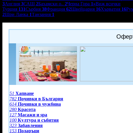
3
Англия
3
САЩ
2
Бахамски о..
2
Черна Гора
1
»
Виж всички
Турция
131
Сърбия
38
Франция
62
Швейцария
16
Хърватия
16
Ру
2
Шри Ланка
1
Танзания
1
Eko agency tour
Оферт
51
Хапване
782
Почивки в България
614
Почивки в чужбина
280
Красота
127
Масажи и spa
100
Култура и събития
323
Забавления
153
Подаръци