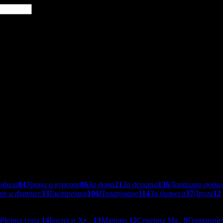
обила
84
Уроци и курсове
86
За дома
21
За децата
136
Домашни люби
рт и фитнес
33
Екстремни
106
Пазаруване
114
За бизнеса
37
Други
12
6
Черна гора
14
Босна и Хе..
13
Мароко
12
Северна Ма..
9
Германия