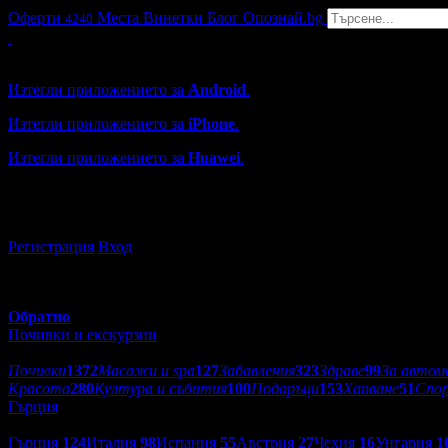
Оферти
Места
Винетки
Блог
Опознай.bg
4240
Grabo мобилна версия
Изтегли приложението за
Android
.
Изтегли приложението за
iPhone
.
Изтегли приложението за
Huawei
.
...или отвори
grabo.bg
Регистрация
Вход
Обратно
Почивки и екскурзии
Категории оферти:
Почивки
1372
Масажи и spa
127
Забавления
323
Здраве
99
За автом
Красота
280
Култура и събития
100
Подаръци
153
Хапване
51
Спо
Гърция
Дестинации:
Гърция
124
Италия
98
Испания
55
Австрия
27
Чехия
16
Унгария
1