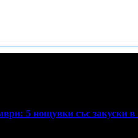
е пропускаш новите оферти!
ври: 5 нощувки със закуски в Х