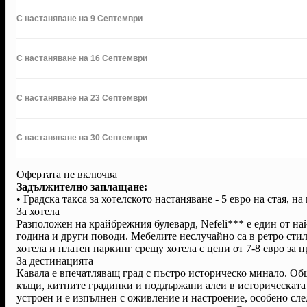
С настаняване на 9 Септември
С настаняване на 16 Септември
С настаняване на 23 Септември
С настаняване на 30 Септември
Офертата не включва
Задължително заплащане:
• Градска такса за хотелското настаняване - 5 евро на стая, на 
За хотела
Разположен на крайбрежния булевард, Nefeli*** е един от н
година и други поводи. Мебелите неслучайно са в ретро стил
хотела и платен паркинг срещу хотела с цени от 7-8 евро за п
За дестинацията
Кавала е впечатляващ град с пъстро историческо минало. О
къщи, китните градинки и поддържани алеи в историческата ч
устроен и е изпълнен с оживление и настроение, особено сле