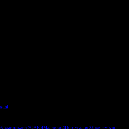
мци
4
9
Доминикана
7
ОАЕ
4
Малдиви
4
Португалия
3
Люксембург