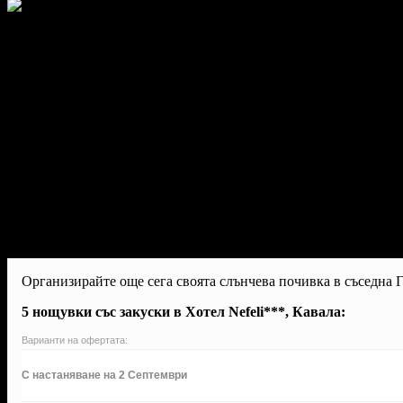
Организирайте още сега своята слънчева почивка в съседна 
5 нощувки със закуски в Хотел Nefeli***, Кавала:
Варианти на офертата:
С настаняване на 2 Септември