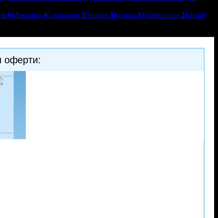
ия
6
Мексико
4
Словакия
3
Полша
3
Кипър
3
Узбекистан
2
Китай
и оферти: