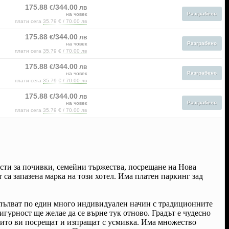
175.88
/344.00
€
лв
Разграбено
на човек
плати сега
35.79 € / 70.00 лв
175.88
/344.00
€
лв
Разграбено
на човек
плати сега
35.79 € / 70.00 лв
175.88
/344.00
€
лв
Разграбено
на човек
плати сега
35.79 € / 70.00 лв
175.88
/344.00
€
лв
Разграбено
на човек
плати сега
35.79 € / 70.00 лв
исти за почивки, семейни тържества, посрещане на Нова
са запазена марка на този хотел. Има платен паркинг зад
опълват по един много индивидуален начин с традиционните
игурност ще желае да се върне тук отново. Градът е чудесно
които ви посрещат и изпращат с усмивка. Има множество