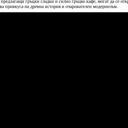
 предлагащи гръцки сладки и силно гръцко кафе, могат да се от
ва привкуса на древна история и очарователен модернизъм.
.
лед
дни
йна
епция
тта на
атора:
 евро