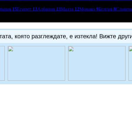
мъния
15
Египет
13
Албания
13
Малта
12
Монако
9
Белгия
8
Словен
ата, която разглеждате, е изтекла! Вижте друг