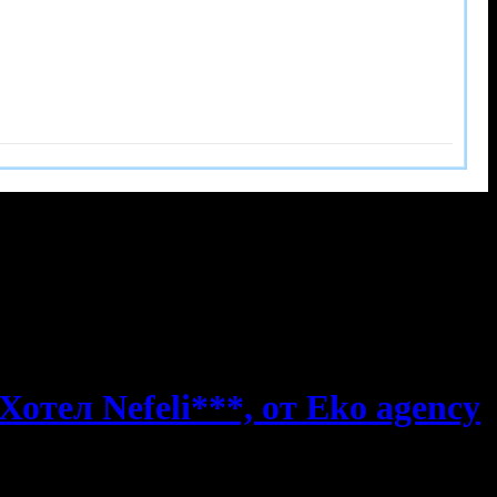
отел Nefeli***, от Eko agency