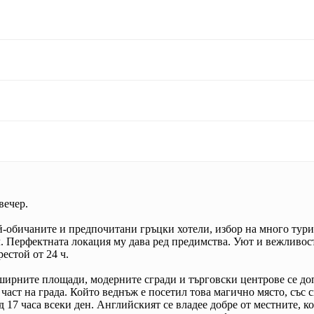
вечер.
ай-обичаните и предпочитани гръцки хотели, избор на много тур
. Перфектната локация му дава ред предимства. Уют и вежливост 
рестой от 24 ч.
бширните площади, модерните сгради и търговски центрове се д
аст на града. Който веднъж е посетил това магично място, със с
д 17 часа всеки ден. Английският се владее добре от местните, 