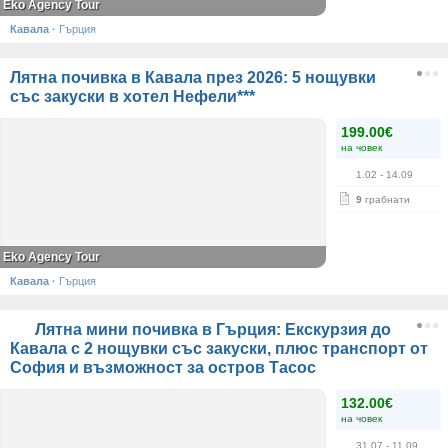
Eko Agency Tour
Кавала
·
Гърция
Лятна почивка в Кавала през 2026: 5 нощувки
със закуски в хотел Нефели***
199.00€
на човек
1.02
- 14.09
9
грабнати
Eko Agency Tour
Кавала
·
Гърция
Лятна мини почивка в Гърция: Екскурзия до
Кавала с 2 нощувки със закуски, плюс транспорт от
София и възможност за остров Тасос
132.00€
на човек
31.07
- 11.09