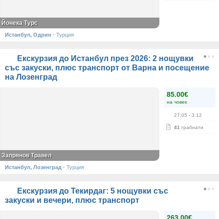
Йонека Турс
Истанбул, Одрин
·
Турция
Екскурзия до Истанбул през 2026: 2 нощувки
със закуски, плюс транспорт от Варна и посещение
на Лозенград
85.00€
на човек
27.05
- 3.12
41
грабнати
Запрянов Травел
Истанбул, Лозенград
·
Турция
Екскурзия до Текирдаг: 5 нощувки със
закуски и вечери, плюс транспорт
263.00€