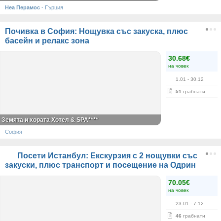
Неа Перамос
·
Гърция
Почивка в София: Нощувка със закуска, плюс
басейн и релакс зона
30.68€
на човек
1.01
- 30.12
51
грабнати
Земята и хората Хотел & SPA****
София
Посети Истанбул: Екскурзия с 2 нощувки със
закуски, плюс транспорт и посещение на Одрин
70.05€
на човек
23.01
- 7.12
46
грабнати