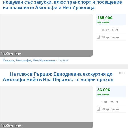
нощувки със закуски, плюс транспорт и посещение
на плажовете Амолофи и Неа Ираклица
185.00€
на човек
10.06
- 8.09
60
грабнати
Глобул Турс
Кавала, Амолофи, Неа Ираклица
·
Гърция
На плаж в Гърция: Еднодневна екскурзия до
Амолофи Бийч в Неа Перамос - с нощен преход
33.00€
на човек
9.06
- 25.09
59
грабнати
Глобул Турс