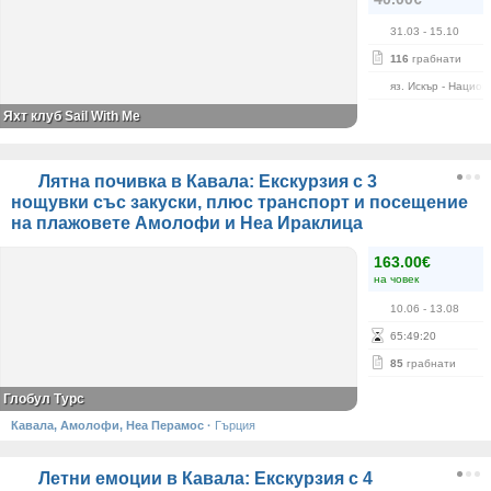
31.03
- 15.10
116
грабнати
яз. Искър - Нацио
Яхт клуб Sail With Me
Лятна почивка в Кавала: Екскурзия с 3
нощувки със закуски, плюс транспорт и посещение
на плажовете Амолофи и Неа Ираклица
163.00€
на човек
10.06
- 13.08
65
:
49
:
20
85
грабнати
Глобул Турс
Кавала, Амолофи, Неа Перамос
·
Гърция
Летни емоции в Кавала: Екскурзия с 4