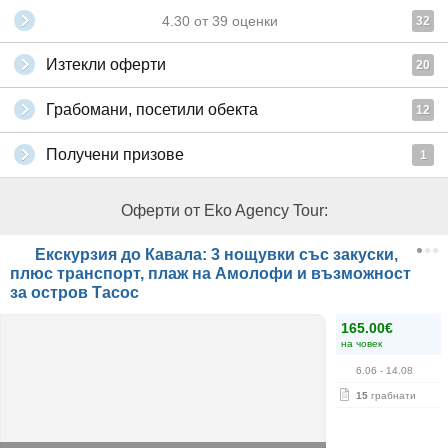
4.30
от
39
оценки
32
Изтекли оферти
20
Грабомани, посетили обекта
12
Получени призове
1
Оферти от Eko Agency Tour:
Екскурзия до Кавала: 3 нощувки със закуски,
плюс транспорт, плаж на Амолофи и възможност
за остров Тасос
165.00€
на човек
6.06
- 14.08
15
грабнати