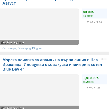
Август
49.00€
на човек
23.07
- 22.08
Eko Agency Tour
Септември, Велинград, Юндола
Морска почивка за двама - на първа линия в Неа
Ираклица: 7 нощувки със закуски и вечери в хотел
Blue Bay 4*
1,810.00€
за двама
7.07
- 31.08
Eko Agency Tour