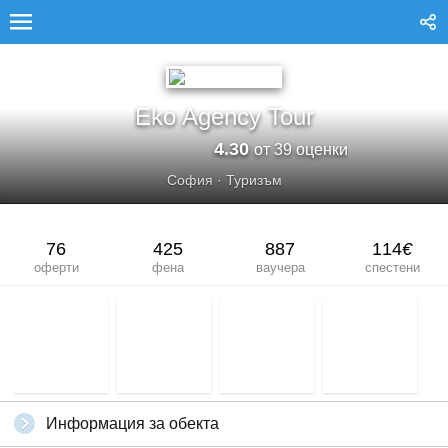
EKO AGENCY TOUR
Eko Agency Tour
4.30
от 39 оценки
София
·
Туризъм
76
425
887
114
€
оферти
фена
ваучера
спестени
Информация за обекта