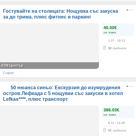
Гостувайте на столицата: Нощувка със закуска
за до трима, плюс фитнес и паркинг
40.00€
на човек
1.07
- 29.12
32
грабнати
АТМ Център
София
50 нюанса синьо: Екскурзия до изумрудения
остров Лефкада с 5 нощувки със закуски в хотел
Lefkas****, плюс транспорт
386.03€
на човек
8.11
- 14.08
31
грабнати