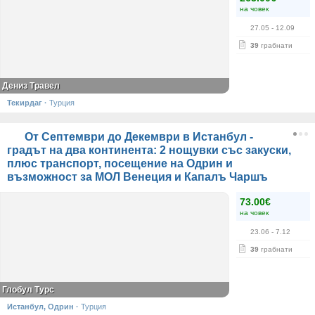
на човек
27.05
- 12.09
39
грабнати
Дениз Травел
Текирдаг
·
Турция
От Септември до Декември в Истанбул -
градът на два континента: 2 нощувки със закуски,
плюс транспорт, посещение на Одрин и
възможност за МОЛ Венеция и Капалъ Чаршъ
73.00€
на човек
23.06
- 7.12
39
грабнати
Глобул Турс
Истанбул, Одрин
·
Турция