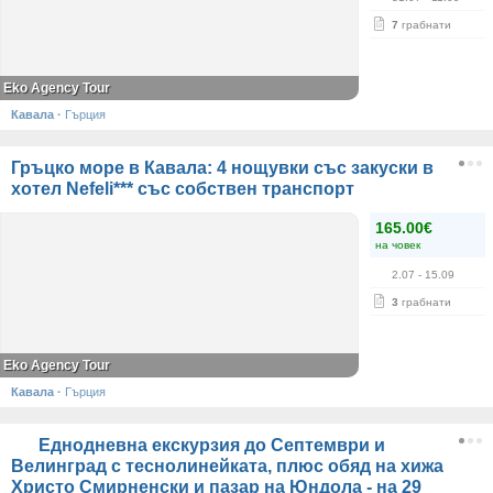
7
грабнати
Eko Agency Tour
Кавала
·
Гърция
Гръцко море в Кавала: 4 нощувки със закуски в
хотел Nefeli*** със собствен транспорт
165.00€
на човек
2.07
- 15.09
3
грабнати
Eko Agency Tour
Кавала
·
Гърция
Еднодневна екскурзия до Септември и
Велинград с теснолинейката, плюс обяд на хижа
Христо Смирненски и пазар на Юндола - на 29