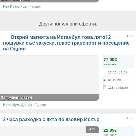
Неа Ираклица
·
Гърция
Други популярни оферти:
Открий магията на Истанбул това лято! 2
нощувки със закуски, плюс транспорт и посещение
на Одрин
77.00€
на човек
27.05
- 13.08
65
:
49
:
20
123
грабнати
Запрянов Травел
Истанбул, Одрин
·
Турция
2 часа разходка с яхта по язовир Искър
-43%
22.99€
40.00€