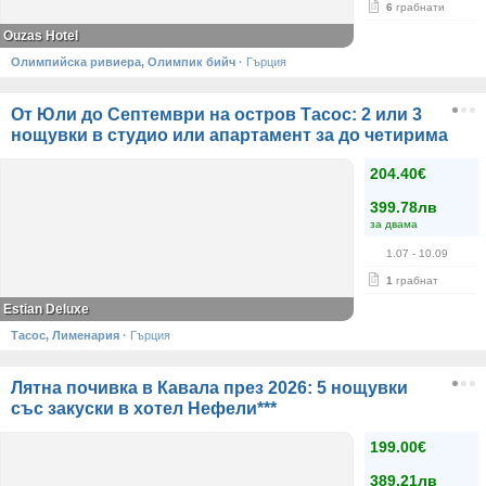
6
грабнати
Ouzas Hotel
Олимпийска ривиера, Олимпик бийч
·
Гърция
От Юли до Септември на остров Тасос: 2 или 3
нощувки в студио или апартамент за до четирима
204.40€
399.78лв
за двама
1.07
- 10.09
1
грабнат
Estian Deluxe
Тасос, Лименария
·
Гърция
Лятна почивка в Кавала през 2026: 5 нощувки
със закуски в хотел Нефели***
199.00€
389.21лв