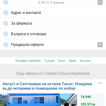
5.00
от
3
оценки
1
Адрес и контакти
За фирмата
Въпроси и отговори
Предишни оферти
6
·
·
·
·
Почивки в чужбина
Гърция
Тасос
Море
Култура
Още оферти от Celeste Deluxe Apartments
Август и Септември на остров Тасос: Нощувка
за до четирима в помещение по избор
79.54€
155.57лв