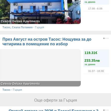
за двама
17.08
- 6.09
Celeste Deluxe Apartments
Тасос, Скала Потамия
·
Гърция
През Август на остров Тасос: Нощувка за до
четирима в помещение по избор
119.31€
233.35лв
за двама
31.07
- 16.08
Celeste Deluxe Apartments
Тасос
·
Гърция
Още оферти за Гърция