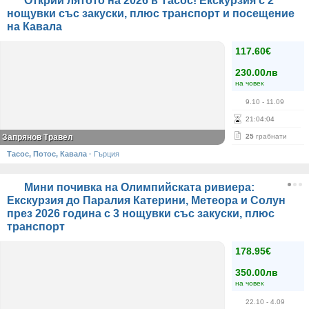
Открий лятото на 2026 в Тасос! Екскурзия с 2
нощувки със закуски, плюс транспорт и посещение
на Кавала
117.60€
230.00лв
на човек
9.10
- 11.09
21
:
04
:
04
Запрянов Травел
25
грабнати
Тасос, Потос, Кавала
·
Гърция
Мини почивка на Олимпийската ривиера:
Екскурзия до Паралия Катерини, Метеора и Солун
през 2026 година с 3 нощувки със закуски, плюс
транспорт
178.95€
350.00лв
на човек
22.10
- 4.09