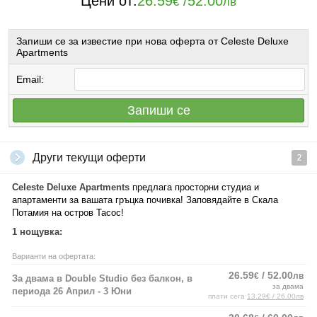
Цени от:
26.59
/
52.00
€
лв
Запиши се за известие при нова оферта от Celeste Deluxe
Apartments
Email:
Запиши се
Други текущи оферти
2
Celeste Deluxe Apartments
предлага просторни студиа и
апартаменти за вашата гръцка почивка! Заповядайте в Скала
Потамия на остров Тасос!
1 нощувка:
Варианти на офертата:
26.59
/ 52.00
€
лв
За двама в Double Studio без балкон, в
за двама
периода 26 Април - 3 Юни
плати сега
13.29€ / 26.00лв