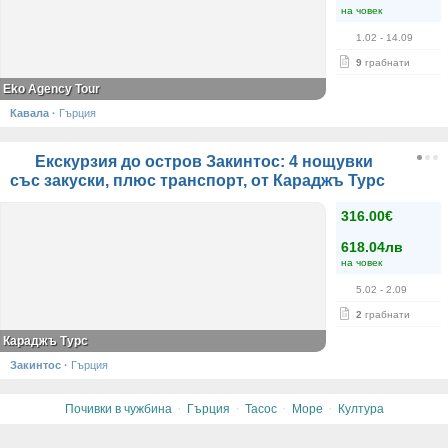
на човек
1.02
- 14.09
9
грабнати
Eko Agency Tour
Кавала
·
Гърция
Екскурзия до остров Закинтос: 4 нощувки
със закуски, плюс транспорт, от Караджъ Турс
316.00€
618.04лв
на човек
5.02
- 2.09
2
грабнати
Караджъ Турс
Закинтос
·
Гърция
·
·
·
·
Почивки в чужбина
Гърция
Тасос
Море
Култура