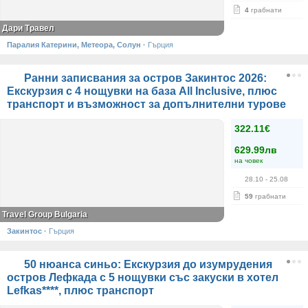
4
грабнати
Дари Травел
Паралия Катерини, Метеора, Солун
·
Гърция
Ранни записвания за остров Закинтос 2026:
Екскурзия с 4 нощувки на база All Inclusive, плюс
транспорт и възможност за допълнителни турове
322.11€
629.99лв
на човек
28.10
- 25.08
59
грабнати
Travel Group Bulgaria
Закинтос
·
Гърция
50 нюанса синьо: Екскурзия до изумрудения
остров Лефкада с 5 нощувки със закуски в хотел
Lefkas****, плюс транспорт