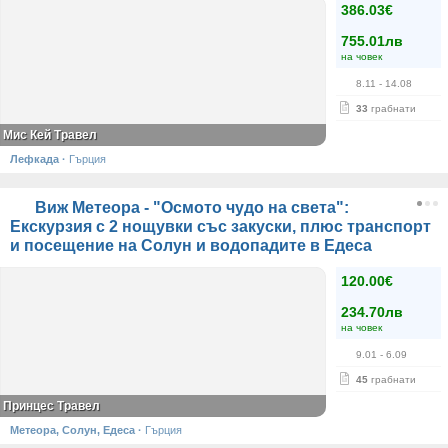
386.03€
755.01лв
на човек
8.11
- 14.08
33
грабнати
Мис Кей Травел
Лефкада
·
Гърция
Виж Метеора - "Осмото чудо на света":
Екскурзия с 2 нощувки със закуски, плюс транспорт
и посещение на Солун и водопадите в Едеса
120.00€
234.70лв
на човек
9.01
- 6.09
45
грабнати
Принцес Травел
Метеора, Солун, Едеса
·
Гърция