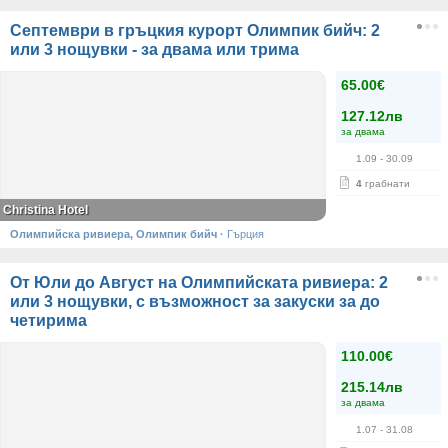
Септември в гръцкия курорт Олимпик бийч: 2
или 3 нощувки - за двама или трима
65.00€
127.12лв
за двама
1.09
- 30.09
4
грабнати
Christina Hotel
Олимпийска ривиера, Олимпик бийч
·
Гърция
От Юли до Август на Олимпийската ривиера: 2
или 3 нощувки, с възможност за закуски за до
четирима
110.00€
215.14лв
за двама
1.07
- 31.08