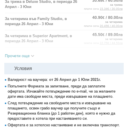
30.68
/ 60.00
€
лв
За трима в Deluxe Studio, в периода 26
за трима
Април - 3 Юни
плати сега
15.34€ / 30.00лв
40.90
/ 80.00
€
лв
За четирима във Family Studio, в
за четирима
периода 26 Април - 3 Юни
плати сега
20.45€ / 40.00лв
45.50
/ 89.00
€
лв
За четирима в Superior Apartment, в
за четирима
периода 26 Април - 3 Юни
плати сега
22.75€ / 44.50лв
40.90
/ 80.00
€
лв
За двама в Double Studio без балкон, в
Прочети още
за двама
периода 4 Юни - 1 Юли
плати сега
20.45€ / 40.00лв
Условия
45.76
/ 89.50
€
лв
За трима в Deluxe Studio, в периода 4
за трима
Юни - 1 Юли
плати сега
22.88€ / 44.75лв
Валидност на ваучера:
от 26 Април до 1 Юли 2021г.
50.87
/ 99.50
Попълнете
Формата за запитване
, преди да заплатите
€
лв
За четирима във Family Studio, в
за четирима
офертата. Изчакайте потвърждение по e-mail, че за желаните
периода 4 Юни - 1 Юли
плати сега
25.44€ / 49.75лв
дати има свободни места, преди извършване на плащането.
След потвърждение на свободните места и извършване на
55.99
/ 109.50
€
лв
За четирима в Superior Apartment, в
плащането, освен грабо ваучер ще получите също и
за четирима
периода 4 Юни - 1 Юли
плати сега
27.99€ / 54.75лв
Резервационна бланка
(до 1 работен ден), която е нужно да
предоставите в хотела при настаняването си.
Офертата е за хотелско настаняване и
не включва транспорт
.