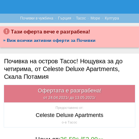
·
·
·
·
Почивки в чужбина
Гърция
Тасос
Море
Култура
Тази оферта вече е разграбена!
» Виж всички активни оферти за Почивки
Почивка на остров Тасос! Нощувка за до
четирима, от Celeste Deluxe Apartments,
Скала Потамия
Офертата е разграбена!
от 24.04.2021г до 13.05.2021г
Предоставено от:
Celeste Deluxe Apartments
о-в Тасос