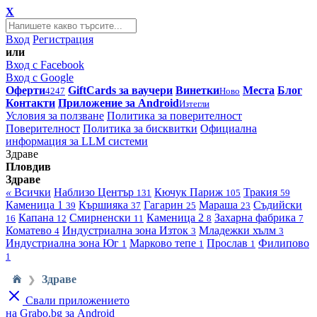
X
Вход
Регистрация
или
Вход с Facebook
Вход с Google
Оферти
GiftCards за ваучери
Винетки
Места
Блог
4247
Ново
Контакти
Приложение за Android
Изтегли
Условия за ползване
Политика за поверителност
Поверителност
Политика за бисквитки
Официална
информация за LLM системи
Здраве
Пловдив
Здраве
«
Всички
Наблизо
Център
Кючук Париж
Тракия
131
105
59
Каменица 1
Кършияка
Гагарин
Мараша
Съдийски
39
37
25
23
Капана
Смирненски
Каменица 2
Захарна фабрика
16
12
11
8
7
Коматево
Индустриална зона Изток
Младежки хълм
4
3
3
Индустриална зона Юг
Марково тепе
Прослав
Филипово
1
1
1
1
Здраве
❯
Свали приложението
на Grabo.bg за Android