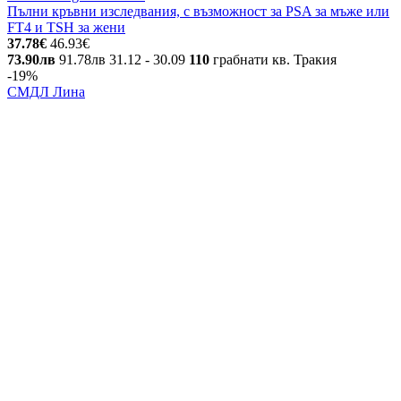
Пълни кръвни изследвания, с възможност за PSA за мъже или
FT4 и TSH за жени
37.78€
46.93€
73.90лв
91.78лв
31.12
- 30.09
110
грабнати
кв. Тракия
-19%
СМДЛ Лина