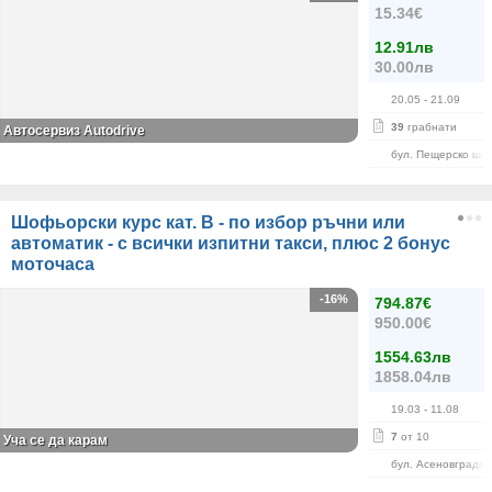
15.34€
12.91лв
30.00лв
20.05
- 21.09
39
грабнати
Автосервиз Autodrive
бул. Пещерско шо
Шофьорски курс кат. B - по избор ръчни или
автоматик - с всички изпитни такси, плюс 2 бонус
моточаса
-16%
794.87€
950.00€
1554.63лв
1858.04лв
19.03
- 11.08
7
от 10
Уча се да карам
бул. Асеновградск