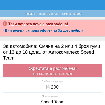
·
·
Пловдив
За автомобила
Смяна на гуми
Тази оферта вече е разграбена!
» Виж всички активни оферти за За автомобила
За автомобила: Смяна на 2 или 4 броя гуми
от 13 до 18 цола, от Автокомплекс Speed
Team
Офертата е разграбена!
от 14.11.2023г до 24.09.2025г
Грабнати ваучери:
200
Предоставено от:
Speed Team