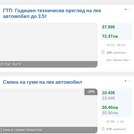
ГТП: Годишен технически преглед на лек
автомобил до 3.5т
37.00€
72.37лв
12.01
- 30.10
180
грабнати
бул. Васил Априло
Еспас Ауто
Смяна на гуми на лек автомобил
-20%
10.43€
13.04€
20.40лв
25.50лв
27.09
- 1.10
276
грабнати
Гуми и сервиз Николов