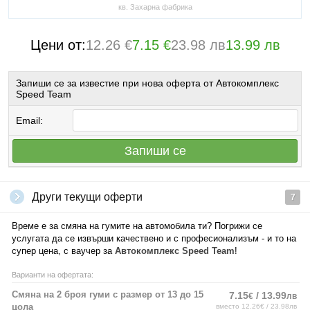
кв. Захарна фабрика
Цени от:
12.26 €
7.15 €
23.98 лв
13.99 лв
Запиши се за известие при нова оферта от Автокомплекс
Speed Team
Email:
Запиши се
Други текущи оферти
7
Време е за смяна на гумите на автомобила ти? Погрижи се
услугата да се извърши качествено и с професионализъм - и то на
супер цена, с ваучер за
Автокомплекс Speed Team
!
Варианти на офертата:
Смяна на 2 броя гуми с размер от 13 до 15
7.15
/ 13.99
€
лв
цола
вместо 12.26€ / 23.98лв