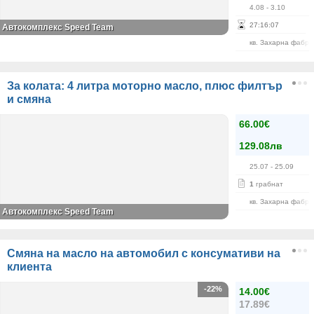
4.08
- 3.10
27
:
16
:
07
Автокомплекс Speed Team
кв. Захарна фабри
За колата: 4 литра моторно масло, плюс филтър
и смяна
66.00€
129.08лв
25.07
- 25.09
1
грабнат
кв. Захарна фабри
Автокомплекс Speed Team
Смяна на масло на автомобил с консумативи на
клиента
-22%
14.00€
17.89€