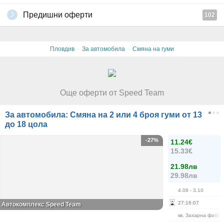
Предишни оферти
102
·
·
Пловдив
За автомобила
Смяна на гуми
Още оферти от Speed Team
За автомобила: Смяна на 2 или 4 броя гуми от 13
до 18 цола
-27%
11.24€
15.33€
21.98лв
29.98лв
4.08
- 3.10
27
:
16
:
07
Автокомплекс Speed Team
кв. Захарна фабри