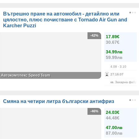
Вътрешно пране на автомобил - детайлно или
цялостно, плюс почистване с Tornado Air Gun and
Karcher Puzzi
-42%
17.89€
30.67€
34.99лв
59.99лв
4.08
- 3.10
27
:
16
:
07
Автокомплекс Speed Team
кв. Захарна фабри
Смяна на четири литра български антифриз
-46%
24.03€
44.48€
47.00лв
87.00лв