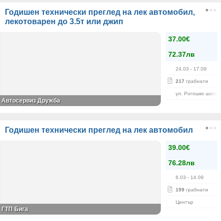
Годишен технически преглед на лек автомобил,
лекотоварен до 3.5т или джип
37.00€
72.37лв
24.03
- 17.09
217
грабнати
ул. Рогошко шосе 
Автосервиз Дружба
Годишен технически преглед на лек автомобил
39.00€
76.28лв
6.03
- 14.09
199
грабнати
Център
ГТП Бига