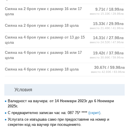
Смяна на 2 броя гуми с размер 16 или 17
9.71
/ 18.99
€
лв
цола
вместо 15.33€ / 29.98лв
15.33
/ 29.99
€
лв
Смяна на 2 броя гуми с размер 18 цола
вместо 21.46€ / 41.98лв
Смяна на 4 броя гуми с размер от 13 до 15
14.31
/ 27.98
€
лв
цола
вместо 24.52€ / 47.96лв
Смяна на 4 броя гуми с размер 16 или 17
19.42
/ 37.98
€
лв
цола
вместо 30.66€ / 59.96лв
30.67
/ 59.98
€
лв
Смяна на 4 броя гуми с размер 18 цола
вместо 42.93€ / 83.96лв
Условия
Валидност на ваучера:
от 14 Ноември 2023г до 6 Ноември
2025г.
С предварително записан час на:
087 75* ****
(скрит)
.
Услугата се извършва само при предоставяне на номер и
секретен код на ваучер при посещението.