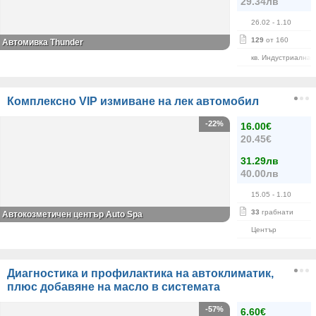
29.34лв
26.02
- 1.10
129
от 160
Автомивка Thunder
кв. Индустриална 
Комплексно VIP измиване на лек автомобил
-22%
16.00€
20.45€
31.29лв
40.00лв
15.05
- 1.10
33
грабнати
Автокозметичен център Auto Spa
Център
Диагностика и профилактика на автоклиматик,
плюс добавяне на масло в системата
-57%
6.60€