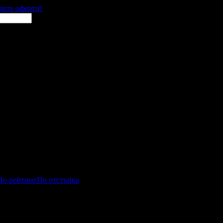
щите оферти!
По рейтинг
По отстъпка