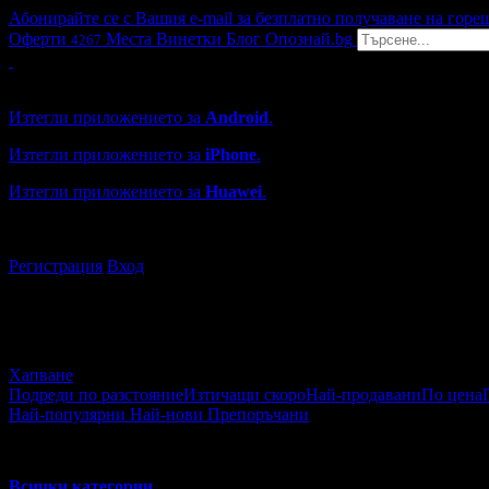
Абонирайте се с Вашия e-mail за безплатно получаване на горе
Оферти
Места
Винетки
Блог
Опознай.bg
4267
Grabo мобилна версия
Изтегли приложението за
Android
.
Изтегли приложението за
iPhone
.
Изтегли приложението за
Huawei
.
...или отвори
grabo.bg
Регистрация
Вход
Хапване
Подреди по разстояние
Изтичащи скоро
Най-продавани
По цена
Най-популярни
Най-нови
Препоръчани
Хапване и пийване
Всички категории