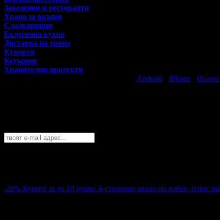
Заведения и ресторанти
Храна за вкъщи
Сладкарници
Екзотична кухня
Доставка на храна
Куверти
Кетъринг
Хранителни продукти
Свали безплатно Grabo приложение за
Android
·
iPhone
·
Huawe
Най-горещите предложения за хапване 
Абонирайте се безплатно да получавате дневните промоции по e
Пловдив
София
Пловдив
Варна
Бургас
Русе
Стара Загора
Плевен
Сливе
Абонирай се!
-20%
Куверт за до 10 души: 4-степенно меню по избор, плюс н
360.00€
450.00€
Цена:
704.10лв
880.12лв
53
:
25
:
42