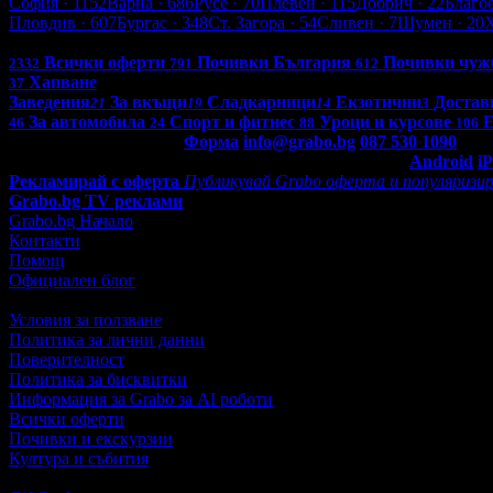
София
· 1152
Варна
· 686
Русе
· 70
Плевен
· 115
Добрич
· 22
Благо
Пловдив
· 607
Бургас
· 348
Ст. Загора
· 54
Сливен
· 7
Шумен
· 20
Всички оферти в България: 4267
Всички оферти
Почивки България
Почивки чуж
2332
791
612
Хапване
37
Заведения
За вкъщи
Сладкарници
Екзотични
Достав
21
19
14
3
За автомобила
Спорт и фитнес
Уроци и курсове
Е
46
24
88
106
Контакти с Grabo.bg:
Форма
info@grabo.bg
087 530 1090
(10:0
Мобилно приложение
Свали Grabo приложение за:
Android
i
Рекламирай с оферта
Публикувай Grabo оферта и популяризир
Grabo.bg TV реклами
Grabo.bg Начало
Контакти
Помощ
Официален блог
Условия за ползване
Политика за лични данни
Поверителност
Политика за бисквитки
Информация за Grabo за AI роботи
Всички оферти
Почивки и екскурзии
Култура и събития