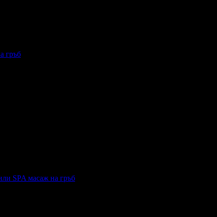
а гръб
ж на гръб
 или SPA масаж на гръб