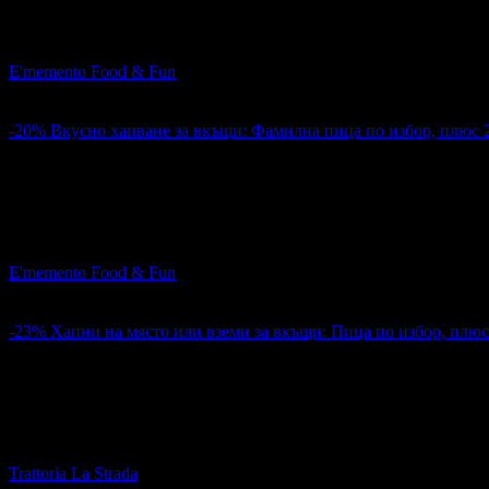
Куверт за до 10 души: 4-степенно меню по избор, плюс напи
E'memento Food & Fun
кв. Кършияка
4.4
-20%
Вкусно хапване за вкъщи: Фамилна пица по избор, плюс 2
15.99€
19.99€
Цена:
31.27лв
39.10лв
53
:
25
:
42
1
Вкусно хапване за вкъщи: Фамилна пица по избор, плюс 2 бр
E'memento Food & Fun
кв. Кършияка
4.4
-23%
Хапни на място или вземи за вкъщи: Пица по избор, плюс
10.17€
13.19€
Цена:
19.89лв
25.80лв
2
Хапни на място или вземи за вкъщи: Пица по избор, плюс де
Trattoria La Strada