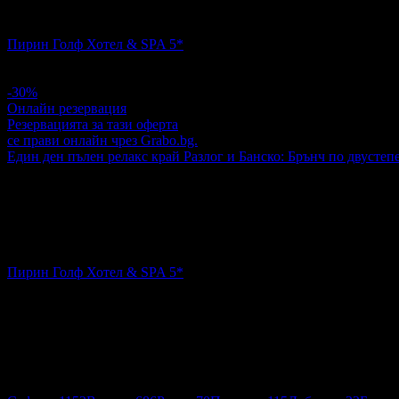
Релакс сред природата край Разлог и Банско: Брънч по двуст
Пирин Голф Хотел & SPA 5*
За Голф урок - край..
4.4
-30%
Онлайн резервация
Резервацията за тази оферта
се прави онлайн чрез Grabo.bg.
Един ден пълен релакс край Разлог и Банско: Брънч по двустеп
39.00€
56.00€
Цена:
76.28лв
109.53лв
4
Един ден пълен релакс край Разлог и Банско: Брънч по двус
Пирин Голф Хотел & SPA 5*
За Голф урок - край..
4.4
Пловдив