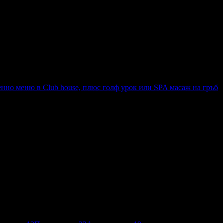
епенно меню в италиански ресторант Casa di Pasta, плюс голф ур
енно меню в Club house, плюс голф урок или SPA масаж на гръб
тепенно меню в Club house, плюс голф урок или SPA масаж на гръ