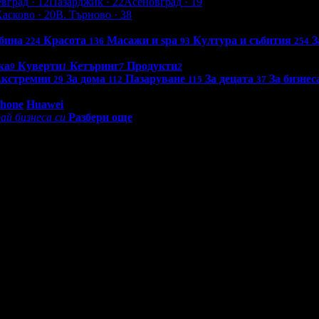
евград
· 12
Пазарджик
· 22
Асеновград
· 19
Хасково
· 20
В. Търново
· 38
бина
Красота
Масажи и spa
Култура и събития
З
224
136
93
254
ка
Куверти
Кетъринг
Продукти
9
1
7
2
кстремни
За дома
Пазаруване
За децата
За бизнес
29
112
115
37
0 - 18:30ч)
Phone
Huawei
ай бизнеса си
Разбери още