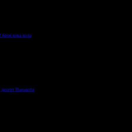
тки
 броя кока кола
оя кока кола
 десерт Панакота
серт Панакота