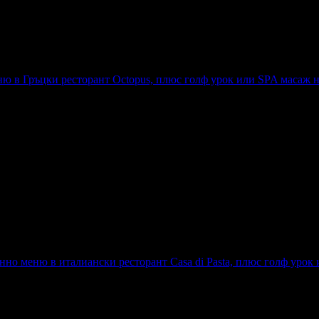
ню в Гръцки ресторант Octopus, плюс голф урок или SPA масаж н
 меню в Гръцки ресторант Octopus, плюс голф урок или SPA маса
енно меню в италиански ресторант Casa di Pasta, плюс голф урок