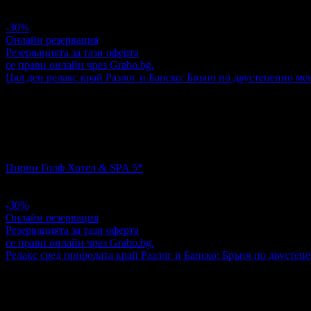
кв. Мараша
4.8
-30%
Онлайн резервация
Резервацията за тази оферта
се прави онлайн чрез Grabo.bg.
Цял ден релакс край Разлог и Банско: Брънч по двустепенно ме
39.00€
56.00€
Цена:
76.28лв
109.53лв
4
Цял ден релакс край Разлог и Банско: Брънч по двустепенно
Пирин Голф Хотел & SPA 5*
За Голф урок - край..
4.4
-30%
Онлайн резервация
Резервацията за тази оферта
се прави онлайн чрез Grabo.bg.
Релакс сред природата край Разлог и Банско: Брънч по двустеп
39.00€
56.00€
Цена:
76.28лв
109.53лв
2