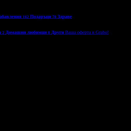
абавления
Подаръци
Здраве
162
78
а
Домашни любимци
Други
Ваша оферта в Grabo!
2
8