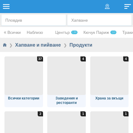
ХРАНИТЕЛНИ ПРОДУКТИ
Пловдив
Хапване
«
Всички
Наблизо
Център
Кючук Париж
Трак
130
110
Хапване и пийване
Продукти
❯
❯
Всички категории
Заведения и
Храна за вкъщи
ресторанти