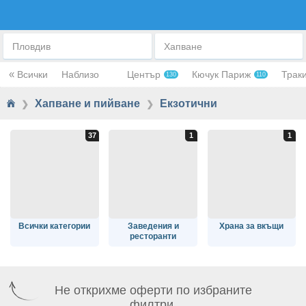
ЕКЗОТИЧНА КУХНЯ
Пловдив
Хапване
«
Всички
Наблизо
Център
Кючук Париж
Трак
130
110
Хапване и пийване
Екзотични
❯
❯
Всички категории
Заведения и
Храна за вкъщи
ресторанти
Не открихме оферти по избраните
филтри.