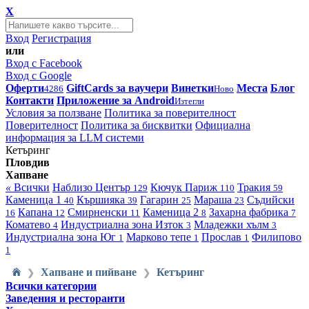
X
Вход
Регистрация
или
Вход с Facebook
Вход с Google
Оферти
GiftCards за ваучери
Винетки
Места
Блог
4286
Ново
Контакти
Приложение за Android
Изтегли
Условия за ползване
Политика за поверителност
Поверителност
Политика за бисквитки
Официална
информация за LLM системи
Кетъринг
Пловдив
Хапване
«
Всички
Наблизо
Център
Кючук Париж
Тракия
129
110
59
Каменица 1
Кършияка
Гагарин
Мараша
Съдийски
40
39
25
23
Капана
Смирненски
Каменица 2
Захарна фабрика
16
12
11
8
7
Коматево
Индустриална зона Изток
Младежки хълм
4
3
3
Индустриална зона Юг
Марково тепе
Прослав
Филипово
1
1
1
1
Хапване и пийване
Кетъринг
❯
❯
Всички категории
Заведения и ресторанти