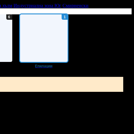
 хълм
Индустриална зона Юг
Смирненски
Епилации