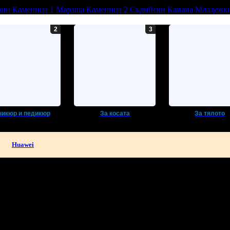
рин
Каменица 1
Мараша
Каменица 2
Съдийски
Капана
Младежки
икюр и педикюр
За косата
За тялото
Huawei
в твоята поща!
-mail.