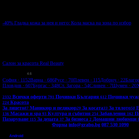
София
Пловдив
Варна
Бургас
Русе
Стара Загора
Плевен
Сливе
Абонирай се!
-40%
Гладка кожа за нея и него: Кола маска на зона по избор
1.80€
3.00€
Цена:
3.52лв
5.87лв
76
Гладка кожа за нея и него: Кола маска на зона по избор
Салон за красота Real Beauty
кв. Гагарин
4.6
Пловдив
София
· 1152
Варна
· 686
Русе
· 70
Плевен
· 115
Добрич
· 22
Благо
Пловдив
· 607
Бургас
· 348
Ст. Загора
· 54
Сливен
· 7
Шумен
· 20
Всички оферти в България: 4267
Всички оферти
Почивки България
Почивки чуж
2332
791
612
Красота
224
За лицето
Маникюр и педикюр
За косата
За тялото
87
29
33
50
Масажи и spa
Култура и събития
Забавления
П
136
93
254
162
Пазаруване
За децата
За бизнеса
Домашни любимци
115
37
2
Контакти с Grabo.bg:
Форма
info@grabo.bg
087 530 1090
(10:0
Мобилно приложение
Свали Grabo приложение за:
Android