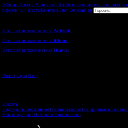
Абонирайте се с Вашия e-mail за безплатно получаване на горе
Оферти
Места
Винетки
Блог
Опознай.bg
4267
Grabo мобилна версия
Изтегли приложението за
Android
.
Изтегли приложението за
iPhone
.
Изтегли приложението за
Huawei
.
...или отвори
grabo.bg
Регистрация
Вход
Красота
Подреди по разстояние
Изтичащи скоро
Най-продавани
По цена
Най-популярни
Най-нови
Препоръчани
Красота
Епилации
❯