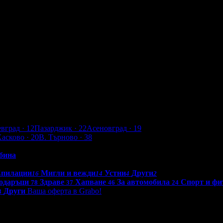
н
Добрич
Шумен
Благоевград
Хасково
Пазарджик
Велико Търно
евград
· 12
Пазарджик
· 22
Асеновград
· 19
Хасково
· 20
В. Търново
· 38
бина
Епилации
Мигли и вежди
Устни
Други
16
14
4
2
одаръци
Здраве
Хапване
За автомобила
Спорт и фи
78
37
46
24
Други
Ваша оферта в Grabo!
8
0 - 18:30ч)