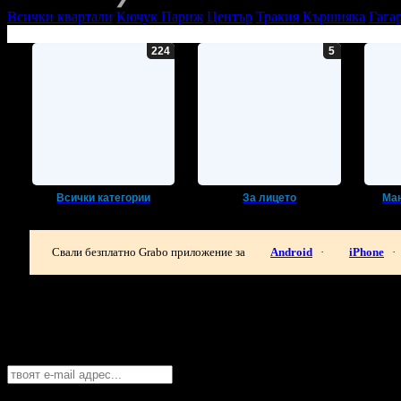
Всички квартали
Кючук Париж
Център
Тракия
Кършияка
Гага
Всички категории
За лицето
Ман
Свали безплатно Grabo приложение за
Android
·
iPhone
·
Най-горещите предложения за красота 
Абонирайте се безплатно да получавате дневните промоции по e
Пловдив