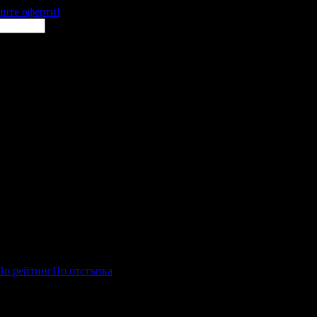
щите оферти!
По рейтинг
По отстъпка