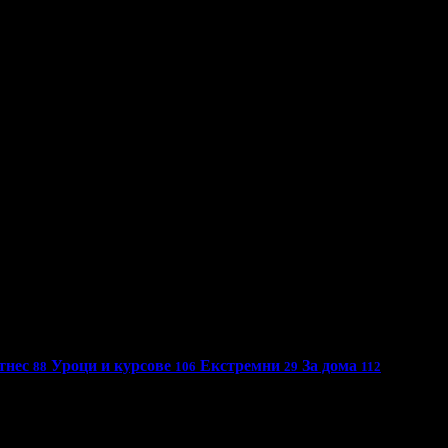
во
Асеновград
тнес
Уроци и курсове
Екстремни
За дома
88
106
29
112