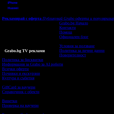
iPhone
Huawei
Рекламирай с оферта
Публикувай Grabo оферта и популяризир
Grabo.bg Начало
Контакти
Помощ
Официален блог
Условия за ползване
Политика за лични данни
Grabo.bg TV реклами
Поверителност
Политика за бисквитки
Информация за Grabo за AI роботи
Всички оферти
Почивки и екскурзии
Култура и събития
GiftCard за ваучери
Справочник с обекти
Винетки
Проверка на ваучери