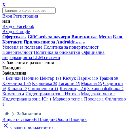
X
Вход
Регистрация
или
Вход с Facebook
Вход с Google
Оферти
GiftCards за ваучери
Винетки
Места
Блог
4267
Ново
Контакти
Приложение за Android
Изтегли
Условия за ползване
Политика за поверителност
Поверителност
Политика за бисквитки
Официална
информация за LLM системи
Забавления и развлечения
Пловдив
Забавления
«
Всички
Наблизо
Център
Кючук Париж
Тракия
131
110
59
Каменица 1
Кършияка
Гагарин
Мараша
Съдийски
40
39
25
23
Капана
Смирненски
Каменица 2
Захарна фабрика
16
12
11
8
7
Коматево
Индустриална зона Изток
Младежки хълм
4
3
3
Индустриална зона Юг
Марково тепе
Прослав
Филипово
1
1
1
1
Забавления
❯
В цялата страна
В Пловдив
Около Пловдив
Свали приложението