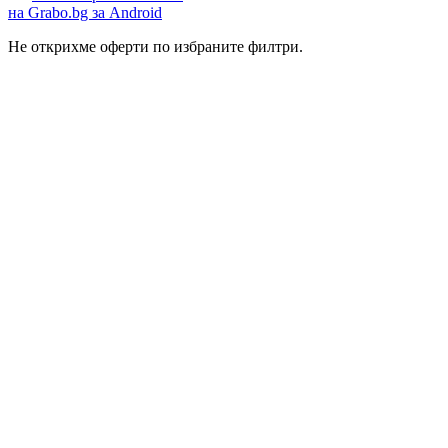
на Grabo.bg за Android
Не открихме оферти по избраните филтри.