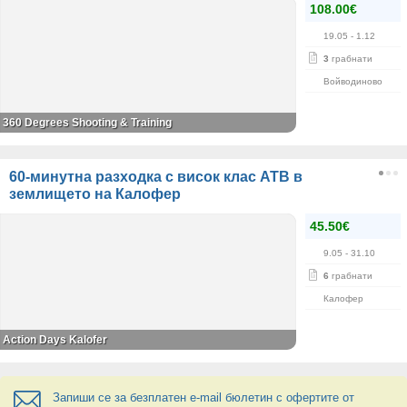
108.00€
19.05
- 1.12
3
грабнати
Войводиново
360 Degrees Shooting & Training
60-минутна разходка с висок клас АТВ в
землището на Калофер
45.50€
9.05
- 31.10
6
грабнати
Калофер
Action Days Kalofer
Запиши се за безплатен e-mail бюлетин с офертите от