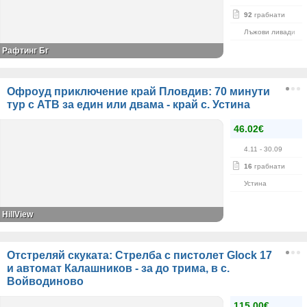
92
грабнати
Лъжови ливади
Рафтинг Бг
Офроуд приключение край Пловдив: 70 минути
тур с АТВ за един или двама - край с. Устина
46.02€
4.11
- 30.09
16
грабнати
Устина
HillView
Отстреляй скуката: Стрелба с пистолет Glock 17
и автомат Калашников - за до трима, в с.
Войводиново
115.00€