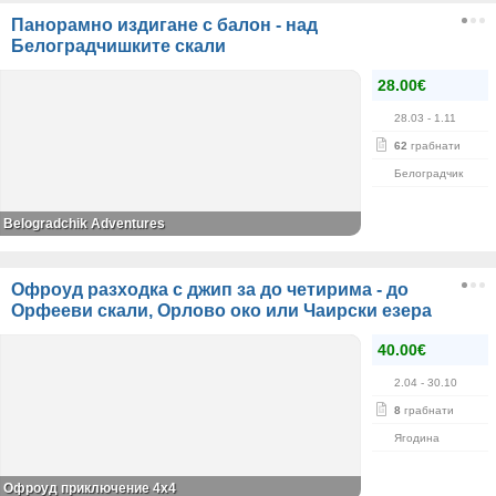
Панорамно издигане с балон - над
Белоградчишките скали
28.00€
28.03
- 1.11
62
грабнати
Белоградчик
Belogradchik Adventures
Офроуд разходка с джип за до четирима - до
Орфееви скали, Орлово око или Чаирски езера
40.00€
2.04
- 30.10
8
грабнати
Ягодина
Офроуд приключение 4x4