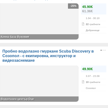
-25%
45.90€
61.36€
1.04
- 30.10
22
грабнати
Добринище
Конна база Вуковия
Пробно водолазно гмуркане Scuba Discovery в
Созопол - с екипировка, инструктор и
видеозаснемане
49.90€
3.07
- 15.09
10
грабнати
Созопол
Водолазен център Due