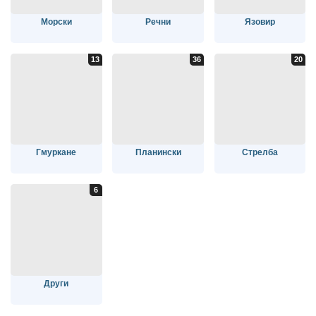
Морски
Речни
Язовир
Гмуркане
Планински
Стрелба
Други