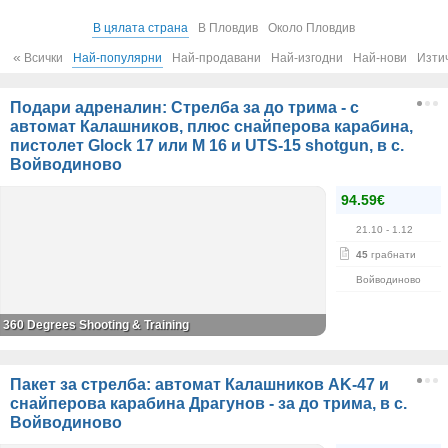
В цялата страна
В Пловдив
Около Пловдив
«
Всички
Най-популярни
Най-продавани
Най-изгодни
Най-нови
Изти
Подари адреналин: Стрелба за до трима - с
автомат Калашников, плюс снайперова карабина,
пистолет Glock 17 или M 16 и UTS-15 shotgun, в с.
Войводиново
94.59€
21.10
- 1.12
45
грабнати
Войводиново
360 Degrees Shooting & Training
Пакет за стрелба: автомат Калашников AK-47 и
снайперова карабина Драгунов - за до трима, в с.
Войводиново