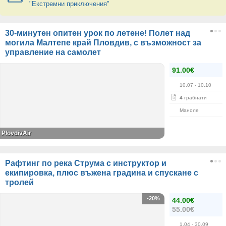
"Екстремни приключения"
30-минутен опитен урок по летене! Полет над
могила Малтепе край Пловдив, с възможност за
управление на самолет
91.00€
10.07
- 10.10
4
грабнати
Маноле
PlovdivAir
Рафтинг по река Струма с инструктор и
екипировка, плюс въжена градина и спускане с
тролей
-20%
44.00€
55.00€
1.04
- 30.09