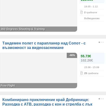
19.05
- 1.12
2
грабнати
Войводиново
360 Degrees Shooting & Training
Тандемен полет с парапланер над Сопот - с
възможност за видеозаснемане
-46%
55.73€
102.26€
15.06
- 15.09
25
грабнати
Free Flight
Комбинирано приключение край Добринище:
Разходка с АТВ, разходка с кон и стрелба с лък