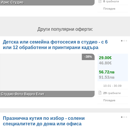
8
грабнати
Ирис Студио
Пловдив
Други популярни оферти:
Детска или семейна фотосесия в студио - с 6
или 12 обработени и принтирани кадъра
-38%
29.00€
46.80€
56.72лв
91.53лв
10.01
- 30.09
29
грабнати
Студио Фото Видео Елит
Пловдив
Празнична кутия по избор - солени
специалитети до дома или офиса