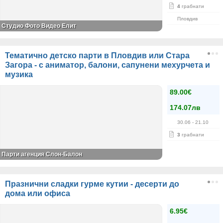
4
грабнати
Пловдив
Студио Фото Видео Елит
Тематично детско парти в Пловдив или Стара
Загора - с аниматор, балони, сапунени мехурчета и
музика
89.00€
174.07лв
30.06
- 21.10
3
грабнати
Парти агенция Слон-Балон
Празнични сладки гурме кутии - десерти до
дома или офиса
6.95€