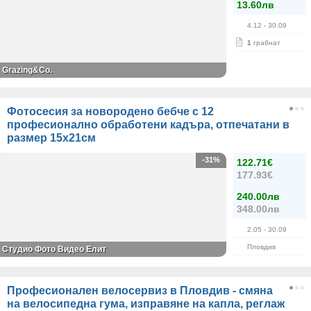
13.60лв
4.12
- 30.09
1
грабнат
Grazing&Co.
Фотосесия за новородено бебче с 12
професионално обработени кадъра, отпечатани в
размер 15х21см
-31%
122.71€
177.93€
240.00лв
348.00лв
2.05
- 30.09
Пловдив
Студио Фото Видео Елит
Професионален велосервиз в Пловдив - смяна
на велосипедна гума, изправяне на капла, реглаж