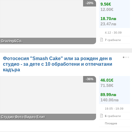
-20%
9.56€
12.00€
18.70лв
23.47лв
4.12
- 30.09
7
грабнати
Grazing&Co.
Фотосесия "Smash Cake" или за рожден ден в
студио - за дете с 10 обработени и отпечатани
кадъра
-36%
46.01€
71.58€
89.99лв
140.00лв
19.05
- 19.09
6
грабнати
Студио Фото Видео Елит
Пловдив