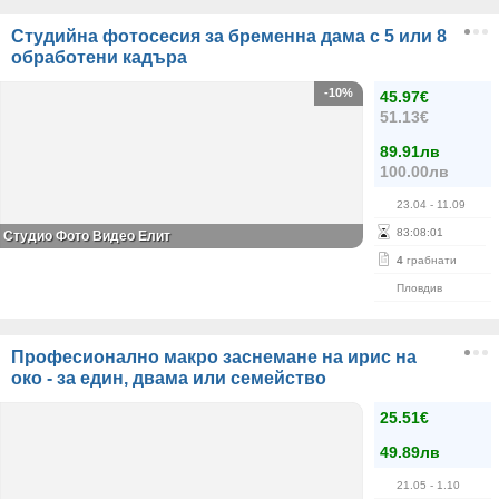
Студийна фотосесия за бременна дама с 5 или 8
обработени кадъра
-10%
45.97€
51.13€
89.91лв
100.00лв
23.04
- 11.09
83
:
08
:
00
Студио Фото Видео Елит
4
грабнати
Пловдив
Професионално макро заснемане на ирис на
око - за един, двама или семейство
25.51€
49.89лв
21.05
- 1.10