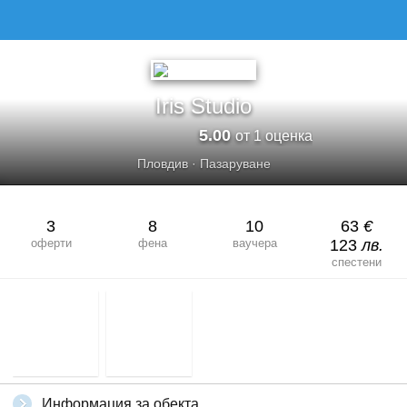
Iris Studio
5.00
от 1 оценка
Пловдив
·
Пазаруване
3
8
10
63
€
оферти
фена
ваучера
123
лв.
спестени
Информация за обекта