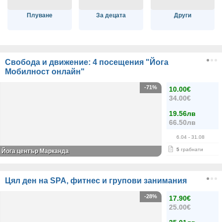
Плуване
За децата
Други
Свобода и движение: 4 посещения "Йога
Мобилност онлайн"
-71%
10.00€
34.00€
19.56лв
66.50лв
6.04
- 31.08
5
грабнати
Йога център Марканда
Цял ден на SPA, фитнес и групови занимания
-28%
17.90€
25.00€