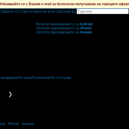
Абонирайте се с Вашия e-mail за безплатно получаване на горещите офер
Оферти
Места
Винетки
Блог
Опознай.bg
4276
Grabo мобилна версия
Изтегли приложението за
Android
.
Изтегли приложението за
iPhone
.
Изтегли приложението за
Huawei
.
...или отвори
grabo.bg
-продавани
По цена
По рейтинг
По отстъпка
вот
За децата
❯
oid
·
iPhone
·
Huawei
а спорт и активен живот в твоята поща!