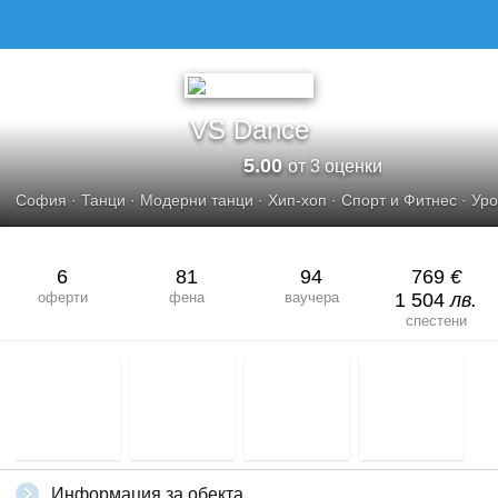
VS DANCE
VS Dance
5.00
от 3 оценки
София
·
Танци
·
Модерни танци
·
Хип-хоп
·
Спорт и Фитнес
·
Уро
6
81
94
769
€
оферти
фена
ваучера
1 504
лв.
спестени
Информация за обекта