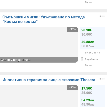
Бургас
Съвършени мигли: Удължаване по метода
"Косъм по косъм"
-30%
20.90€
30.00€
40.88лв
58.67лв
12.05
- 31.10
3
грабнати
Салон Vintage House
Бургас
Иновативна терапия за лице с екзозоми Thesera
-30%
17.50€
25.00€
34.23лв
48.90лв