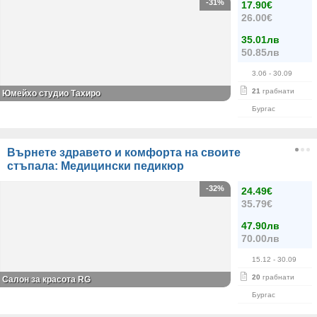
-31%
17.90€
26.00€
35.01лв
50.85лв
3.06
- 30.09
21
грабнати
Юмейхо студио Тахиро
Бургас
Върнете здравето и комфорта на своите
стъпала: Медицински педикюр
-32%
24.49€
35.79€
47.90лв
70.00лв
15.12
- 30.09
20
грабнати
Салон за красота RG
Бургас