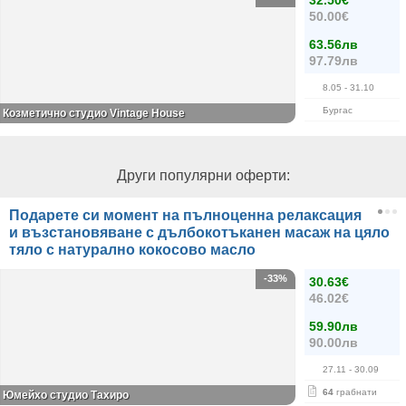
32.50€
50.00€
63.56лв
97.79лв
8.05
- 31.10
Бургас
Козметично студио Vintage House
Други популярни оферти:
Подарете си момент на пълноценна релаксация
и възстановяване с дълбокотъканен масаж на цяло
тяло с натурално кокосово масло
-33%
30.63€
46.02€
59.90лв
90.00лв
27.11
- 30.09
64
грабнати
Юмейхо студио Тахиро