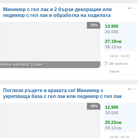
Маникюр с гел лак и 2 бързи декорации или
педикюр с гел лак и обработка на ходилата
-31%
13.90€
20.00€
27.19лв
39.12лв
18.04
- 31.10
20
грабнати
Helios Aesthetic Center
Бургас
Поглези ръцете и краката си! Маникюр с
укрепваща база с гел лак или педикюр с гел лак
-36%
12.90€
20.00€
25.23лв
39.12лв
10.06
- 30.10