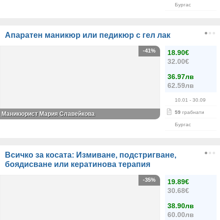
Бургас
Апаратен маникюр или педикюр с гел лак
-41%
18.90€
32.00€
36.97лв
62.59лв
10.01
- 30.09
59
грабнати
Маникюрист Мария Славейкова
Бургас
Всичко за косата: Измиване, подстригване,
боядисване или кератинова терапия
-35%
19.89€
30.68€
38.90лв
60.00лв