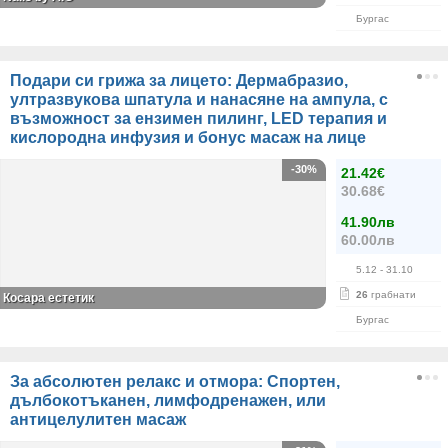
Бургас
Подари си грижа за лицето: Дермабразио,
ултразвукова шпатула и нанасяне на ампула, с
възможност за ензимен пилинг, LED терапия и
кислородна инфузия и бонус масаж на лице
-30%
21.42€
30.68€
41.90лв
60.00лв
5.12
- 31.10
26
грабнати
Косара естетик
Бургас
За абсолютен релакс и отмора: Спортен,
дълбокотъканен, лимфодренажен, или
антицелулитен масаж