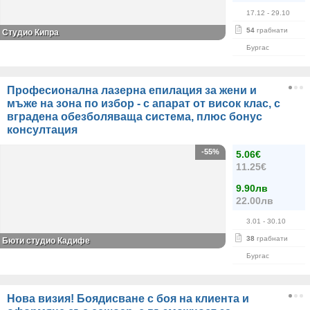
17.12
- 29.10
54
грабнати
Студио Кипра
Бургас
Професионална лазерна епилация за жени и
мъже на зона по избор - с апарат от висок клас, с
вградена обезболяваща система, плюс бонус
консултация
-55%
5.06€
11.25€
9.90лв
22.00лв
3.01
- 30.10
38
грабнати
Бюти студио Кадифе
Бургас
Нова визия! Боядисване с боя на клиента и