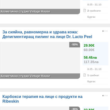
8.05
- 31.10
2
грабнати
Козметично студио Vintage House
Бургас
За сияйна, равномерна и здрава кожа:
Депигментиращ пилинг на лице Dr. Lacto Peel
-50%
29.90€
60.00€
58.48лв
117.35лв
8.05
- 31.10
1
грабнат
Козметично студио Vintage House
Бургас
Карбокси терапия на лице с продукти на
Ribeskin
-35%