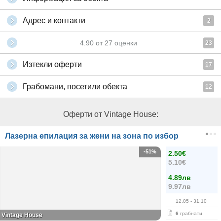
Адрес и контакти
2
4.90
от
27
оценки
23
Изтекли оферти
17
Грабомани, посетили обекта
12
Оферти от Vintage House:
Лазерна епилация за жени на зона по избор
-51%
2.50€
5.10€
4.89лв
9.97лв
12.05
- 31.10
6
грабнати
Vintage House