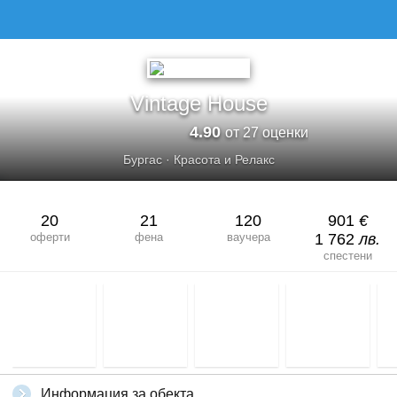
Vintage House
4.90
от 27 оценки
Бургас
·
Красота и Релакс
20
21
120
901
€
оферти
фена
ваучера
1 762
лв.
спестени
Информация за обекта