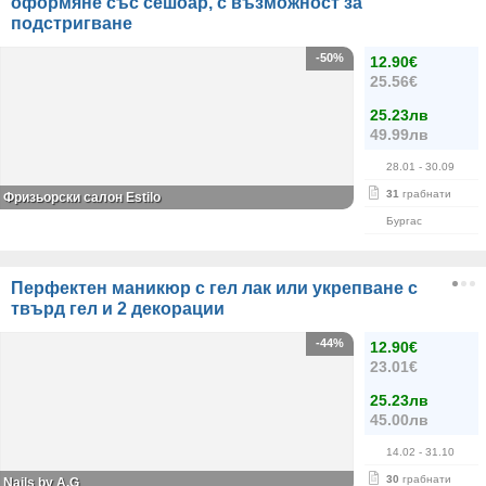
оформяне със сешоар, с възможност за
подстригване
-50%
12.90€
25.56€
25.23лв
49.99лв
28.01
- 30.09
31
грабнати
Фризьорски салон Estilo
Бургас
Перфектен маникюр с гел лак или укрепване с
твърд гел и 2 декорации
-44%
12.90€
23.01€
25.23лв
45.00лв
14.02
- 31.10
30
грабнати
Nails by A.G