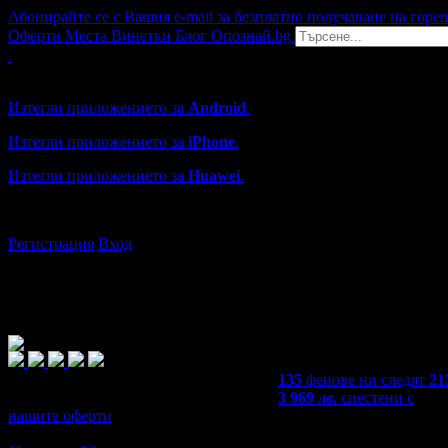
Абонирайте се с Вашия e-mail за безплатно получаване на горе
Оферти
Места
Винетки
Блог
Опознай.bg
Grabo мобилна версия
Изтегли приложението за
Android
.
Изтегли приложението за
iPhone
.
Изтегли приложението за
Huawei
.
...или отвори
grabo.bg
Регистрация
Вход
135
фенове ни следят
21
3 969
лв.
спестени с
нашите оферти
4,5