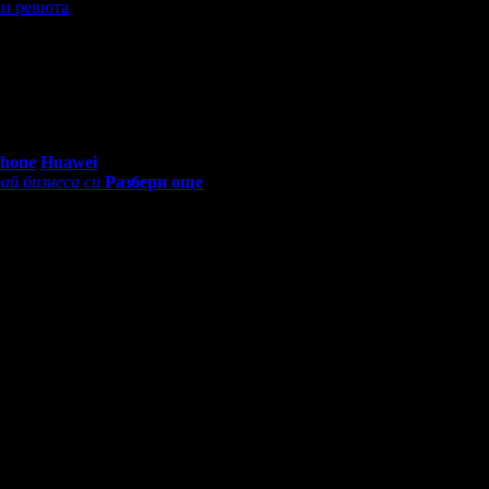
и ревюта
ритика. Липса на всякаква заинтересованост и телефони за връзк
0 - 18:30ч)
Phone
Huawei
ай бизнеса си
Разбери още