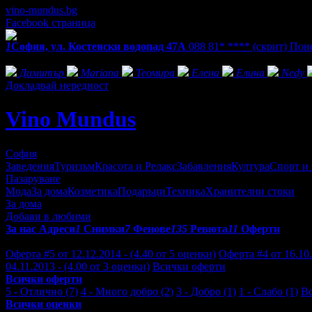
vino-mundus.bg
Facebook страница
1
София, ул. Костенски водопад 47А
088 81* ****
(скрит)
Поне
Фенове на Vino Mundus
Димитър
Mariana
Теомира
Елена
Елина
Nedy
Докладвай нередност
Vino Mundus
София
Заведения
Туризъм
Красота и Релакс
Забавления
Култура
Спорт и
Пазаруване
Мода
За дома
Козметика
Подаръци
Техника
Хранителни стоки
За дома
Добави в любими
За нас
Адреси
1
Снимки
7
Фенове
135
Ревюта
11
Оферти
Отзиви от клиенти за Vino Mundus:
Оферта #5 от 12.12.2014 - (4.40 от 5 оценки)
Оферта #4 от 16.10.
04.11.2013 - (4.00 от 3 оценки)
Всички оферти
Всички оферти
5 - Отлично (7)
4 - Много добро (2)
3 - Добро (1)
1 - Слабо (1)
В
Всички оценки