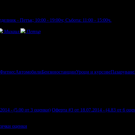
делник - Петък; 10:00 - 19:00ч; Събота: 11:00 - 15:00ч.
Михаил
Петър
 Фитнес
Автомобили
Бензиностанции
Уроци и курсове
Пазаруване
2014 - (5.00 от 3 оценки)
Оферта #3 от 18.07.2014 - (4.83 от 6 оце
сички оценки