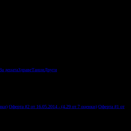
За децата
Здраве
Танци
Други
нки)
Оферта #2 от 16.05.2014 - (4.29 от 7 оценки)
Оферта #1 от