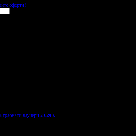
щите оферти!
3
грабнати ваучери
2 029
€