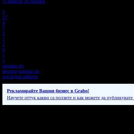
11
ревюта
26
оценки
Оценки:
5
17
4
7
3
1
2
0
1
1
оценки по
месеци
оценки по
последни оферти
Рекламирайте Вашия бизнес в Grabo!
Научете оттук какви са ползите и как можете да публикувате
Фирмени контакти
088 81* ****
(скрит)
Понеделник - Петък; 10:00 - 19:00ч; Събота: 11:00 - 15:00ч.