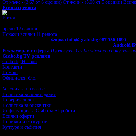
От мъже - (3.67 от 6 оценки)
От жени - (5.00 от 5 оценки)
Всичк
Всички ревюта
Васил
4
Вината на фирмата са добри. Доставчика Спиди е под всякаква к
преди 12 години
·
· Подкрепям това мнение!
Покажи всички 11 ревюта
Контакти с Grabo.bg:
Форма
info@grabo.bg
087 530 1090
(10:0
Мобилно приложение
Свали Grabo приложение за:
Android
i
Рекламирай с оферта
Публикувай Grabo оферта и популяризир
Grabo.bg TV реклами
Grabo.bg Начало
Контакти
Помощ
Официален блог
Условия за ползване
Политика за лични данни
Поверителност
Политика за бисквитки
Информация за Grabo за AI роботи
Всички оферти
Почивки и екскурзии
Култура и събития