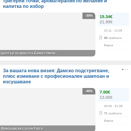
тригерни точки, ароматерапия по желание и
напитка по избор
-30%
15.34€
21.99€
25.11
- 13.09
88
грабнати
Варна
Център за красота Божествена
За вашата нова визия: Дамско подстригване,
плюс измиване с професионален шампоан и
изсушаване
-46%
7.00€
13.00€
30.04
- 31.08
71
грабнати
Варна
Фризьорски салон Falco