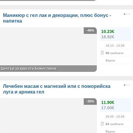
Маникюр с гел лак и декорации, плюс бонус -
напитка
-46%
10.23€
18.92€
18.10
- 13.09
68
грабнати
Варна
Център за красота Божествена
Лечебен масаж с магнезий или с поморийска
луга и арника гел
-30%
11.90€
17.00€
29.05
- 13.09
64
грабнати
Варна