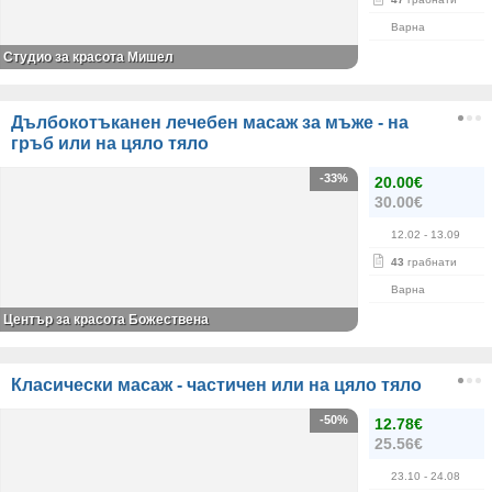
Варна
Студио за красота Мишел
Дълбокотъканен лечебен масаж за мъже - на
гръб или на цяло тяло
-33%
20.00€
30.00€
12.02
- 13.09
43
грабнати
Варна
Център за красота Божествена
Класически масаж - частичен или на цяло тяло
-50%
12.78€
25.56€
23.10
- 24.08