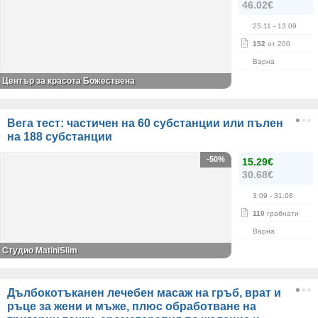
46.02€
25.11
- 13.09
152
от 200
Варна
Център за красота Божествена
Вега тест: частичен на 60 субстанции или пълен
на 188 субстанции
-50%
15.29€
30.68€
3.09
- 31.08
110
грабнати
Варна
Студио MatiniSlim
Дълбокотъканен лечебен масаж на гръб, врат и
ръце за жени и мъже, плюс обработване на