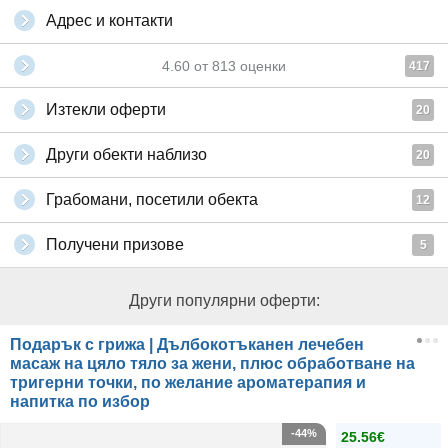
Адрес и контакти
4.60
от
813
оценки
417
Изтекли оферти
20
Други обекти наблизо
20
Грабомани, посетили обекта
12
Получени призове
5
Други популярни оферти:
Подарък с грижа | Дълбокотъканен лечебен
масаж на цяло тяло за жени, плюс обработване на
тригерни точки, по желание ароматерапия и
напитка по избор
-44%
25.56€