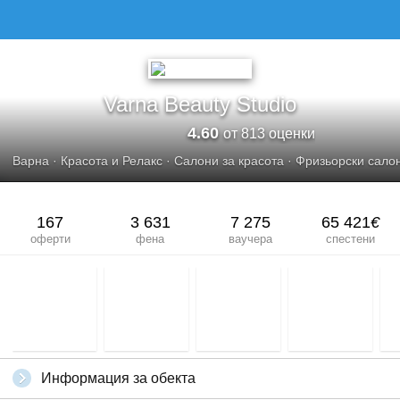
Varna Beauty Studio
4.60
от 813 оценки
Варна
·
Красота и Релакс
·
Салони за красота
·
Фризьорски сало
167
3 631
7 275
65 421
€
оферти
фена
ваучера
спестени
Информация за обекта