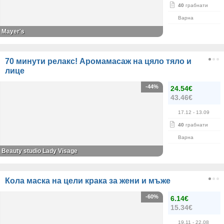
40
грабнати
Варна
Mayer's
70 минути релакс! Аромамасаж на цяло тяло и
лице
-44%
24.54€
43.46€
17.12
- 13.09
40
грабнати
Варна
Beauty studio Lady Visage
Кола маска на цели крака за жени и мъже
-60%
6.14€
15.34€
19.11
- 22.08