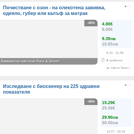
Почистване с озон - на олекотена завивка,
одеяло, губер или калъф за матрак
-40%
4.80€
8.00€
9.39лв
15.65лв
8.10
- 31.08
6
грабнати
Химическо чистене Pure & Green
кв. Света Троица
Изследване с биоскенер на 225 здравни
показателя
-40%
15.29€
25.56€
29.90лв
50.00лв
14.07
- 30.09