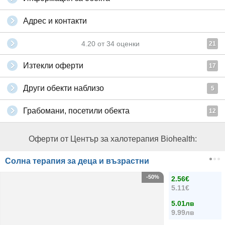
Адрес и контакти
4.20
от
34
оценки
21
Изтекли оферти
17
Други обекти наблизо
5
Грабомани, посетили обекта
12
Оферти от Център за халотерапия Biohealth:
Солна терапия за деца и възрастни
-50%
2.56€
5.11€
5.01лв
9.99лв