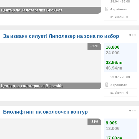
28.04
- 29.08
4
грабнати
Център по Халотерапия БиоХелт
кв. Люлин 6
За изваян силует! Липолазер на зона по избор
-30%
16.80€
24.00€
32.86лв
46.94лв
23.07
- 23.09
2
грабнати
Център за халотерапия Biohealth
кв. Люлин 6
Биолифтинг на околоочен контур
-31%
9.00€
13.00€
17.60лв