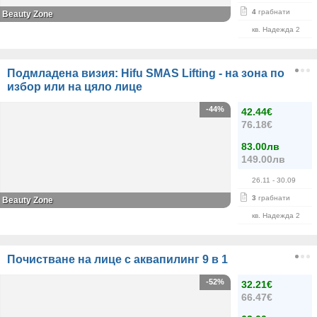
4
грабнати
Beauty Zone
кв. Надежда 2
Подмладена визия: Hifu SMAS Lifting - на зона по
избор или на цяло лице
-44%
42.44€
76.18€
83.00лв
149.00лв
26.11
- 30.09
3
грабнати
Beauty Zone
кв. Надежда 2
Почистване на лице с аквапилинг 9 в 1
-52%
32.21€
66.47€