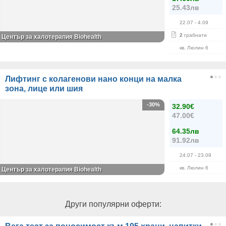
25.43лв
22.07
- 4.09
2
грабнати
Център за халотерапия Biohealth
кв. Люлин 6
Лифтинг с колагенови нано конци на малка
зона, лице или шия
-30%
32.90€
47.00€
64.35лв
91.92лв
24.07
- 23.09
кв. Люлин 6
Център за халотерапия Biohealth
Други популярни оферти: