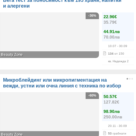
Вега тест за поносимост към 195 храни, напитки
и алергени
-36%
22.96€
35.79€
44.91лв
70.00лв
10.07
- 30.09
134
от 150
Beauty Zone
кв. Надежда 2
Микроблейдинг или микропигментация на
вежди, устни или очна линия с техника по избор
-60%
50.57€
127.82€
98.90лв
250.00лв
20.11
- 30.09
53
грабнати
Beauty Zone