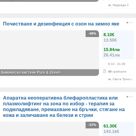
кв. Надежда 2
Почистване и дезинфекция с озон на зимно яке
-40%
8.10€
13.50€
15.84лв
26.41лв
8.10
- 31.08
40
грабнати
Химическо чистене Pure & Green
кв. Света Троица
Апаратна неоперативна блефаропластика или
плазмолифтинг на зона по избор - терапия за
подмладяване, премахване на бръчки, стягане на
кожа и заличаване на белези и стрии
-57%
61.30€
143.16€