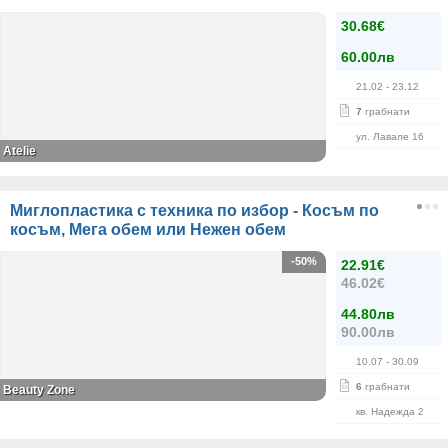
30.68€
60.00лв
21.02
- 23.12
7
грабнати
ул. Лавале 16
Atelie
Миглопластика с техника по избор - Косъм по
косъм, Мега обем или Нежен обем
-50%
22.91€
46.02€
44.80лв
90.00лв
10.07
- 30.09
6
грабнати
Beauty Zone
кв. Надежда 2