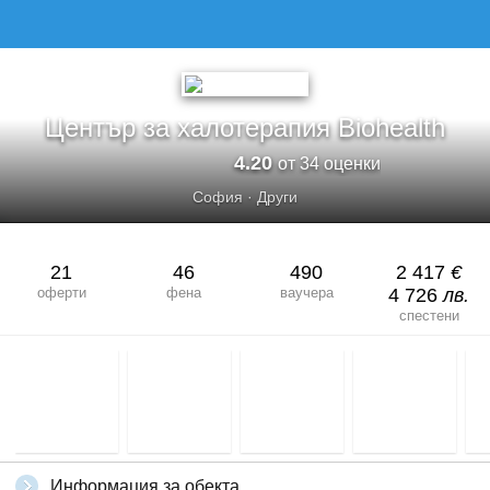
Център за халотерапия Biohealth
4.20
от 34 оценки
София
·
Други
21
46
490
2 417
€
оферти
фена
ваучера
4 726
лв.
спестени
Информация за обекта