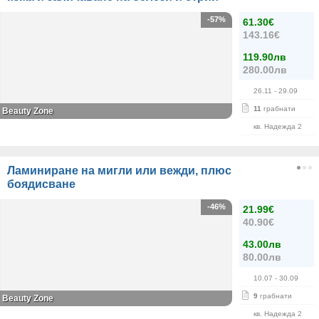
-57%
61.30€
143.16€
119.90лв
280.00лв
26.11
- 29.09
11
грабнати
Beauty Zone
кв. Надежда 2
Ламиниране на мигли или вежди, плюс
боядисване
-46%
21.99€
40.90€
43.00лв
80.00лв
10.07
- 30.09
9
грабнати
Beauty Zone
кв. Надежда 2