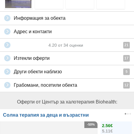
Информация за обекта
Адрес и контакти
4.20
от
34
оценки
21
Изтекли оферти
17
Други обекти наблизо
5
Грабомани, посетили обекта
12
Оферти от Център за халотерапия Biohealth:
Солна терапия за деца и възрастни
-50%
2.56€
5.11€