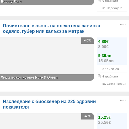
6
грабнати
Beauty Zone
кв. Надежда 2
Почистване с озон - на олекотена завивка,
одеяло, губер или калъф за матрак
-40%
4.80€
8.00€
9.39лв
15.65лв
8.10
- 31.08
6
грабнати
Химическо чистене Pure & Green
кв. Света Троица
Изследване с биоскенер на 225 здравни
показателя
-40%
15.29€
25.56€