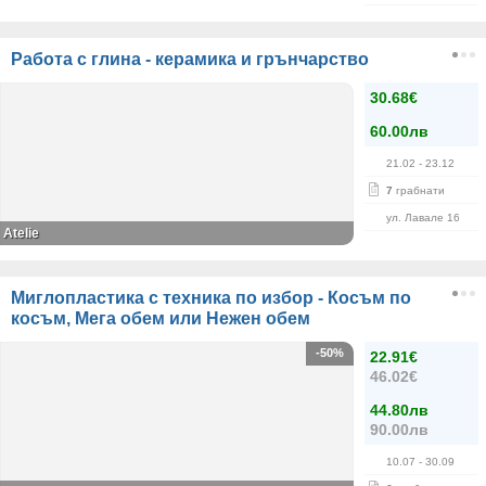
Работа с глина - керамика и грънчарство
30.68€
60.00лв
21.02
- 23.12
7
грабнати
ул. Лавале 16
Atelie
Миглопластика с техника по избор - Косъм по
косъм, Мега обем или Нежен обем
-50%
22.91€
46.02€
44.80лв
90.00лв
10.07
- 30.09