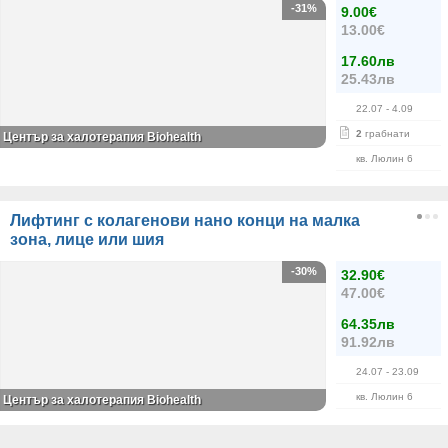
-31%
9.00€
13.00€
17.60лв
25.43лв
22.07
- 4.09
2
грабнати
Център за халотерапия Biohealth
кв. Люлин 6
Лифтинг с колагенови нано конци на малка
зона, лице или шия
-30%
32.90€
47.00€
64.35лв
91.92лв
24.07
- 23.09
кв. Люлин 6
Център за халотерапия Biohealth