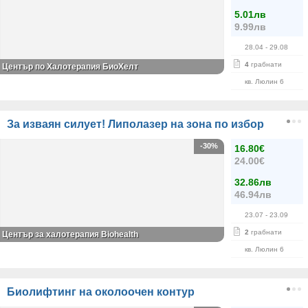
5.01лв
9.99лв
28.04
- 29.08
4
грабнати
Център по Халотерапия БиоХелт
кв. Люлин 6
За изваян силует! Липолазер на зона по избор
-30%
16.80€
24.00€
32.86лв
46.94лв
23.07
- 23.09
2
грабнати
Център за халотерапия Biohealth
кв. Люлин 6
Биолифтинг на околоочен контур