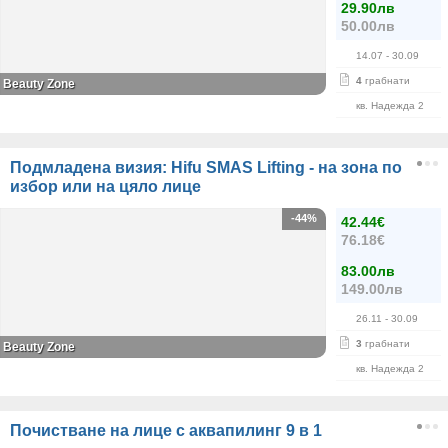
29.90лв
50.00лв
14.07
- 30.09
4
грабнати
Beauty Zone
кв. Надежда 2
Подмладена визия: Hifu SMAS Lifting - на зона по
избор или на цяло лице
-44%
42.44€
76.18€
83.00лв
149.00лв
26.11
- 30.09
3
грабнати
Beauty Zone
кв. Надежда 2
Почистване на лице с аквапилинг 9 в 1