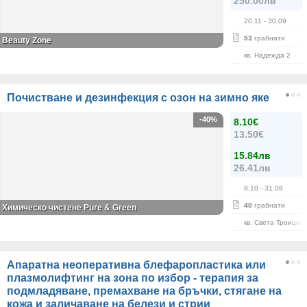
250.00лв
20.11
- 30.09
53
грабнати
Beauty Zone
кв. Надежда 2
Почистване и дезинфекция с озон на зимно яке
-40%
8.10€
13.50€
15.84лв
26.41лв
8.10
- 31.08
40
грабнати
Химическо чистене Pure & Green
кв. Света Троица
Апаратна неоперативна блефаропластика или
плазмолифтинг на зона по избор - терапия за
подмладяване, премахване на бръчки, стягане на
кожа и заличаване на белези и стрии