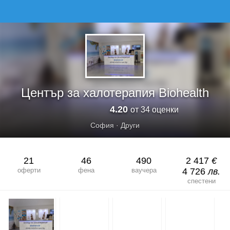
ЦЕНТЪР ЗА ХАЛОТЕРАПИЯ BIOHEALTH
Център за халотерапия Biohealth
4.20
от 34 оценки
София
·
Други
21
46
490
2 417
€
оферти
фена
ваучера
4 726
лв.
спестени