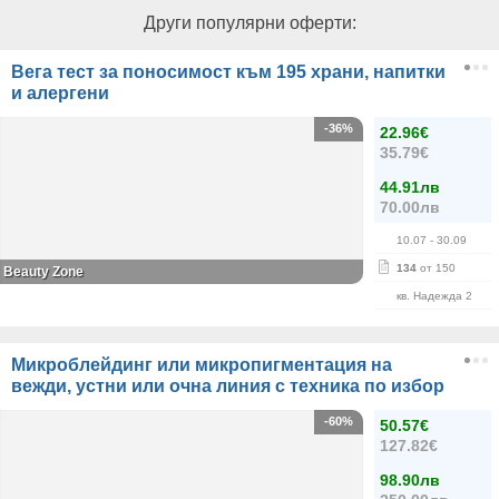
Други популярни оферти:
Вега тест за поносимост към 195 храни, напитки
и алергени
-36%
22.96€
35.79€
44.91лв
70.00лв
10.07
- 30.09
134
от 150
Beauty Zone
кв. Надежда 2
Микроблейдинг или микропигментация на
вежди, устни или очна линия с техника по избор
-60%
50.57€
127.82€
98.90лв