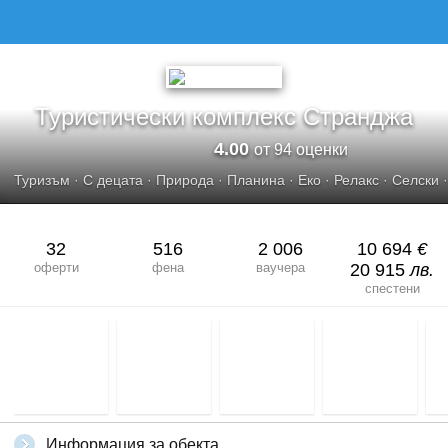
ТУРИСТИЧЕСКИ КОМПЛЕКС СТРАНДЖА
Туристически комплекс Странджа
4.00
от 94 оценки
Туризъм
·
С децата
·
Природа
·
Планина
·
Еко
·
Релакс
·
Селски
32
516
2 006
10 694
€
оферти
фена
ваучера
20 915
лв.
спестени
Информация за обекта