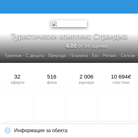
ТУРИСТИЧЕСКИ КОМПЛЕКС СТРАНДЖА
Туристически комплекс Странджа
4.00
от 94 оценки
Туризъм
·
С децата
·
Природа
·
Планина
·
Еко
·
Релакс
·
Селски
32
516
2 006
10 694
€
оферти
фена
ваучера
спестени
Информация за обекта