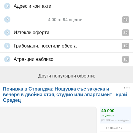
Адрес и контакти
4.00
от
94
оценки
49
Изтекли оферти
20
Грабомани, посетили обекта
12
Атракции наблизо
10
Други популярни оферти:
Почивка в Странджа: Нощувка със закуска и
вечеря в двойна стая, студио или апартамент - край
Средец
40.00€
за двама
(20.00€ на човек/ден)
17.06-20.12