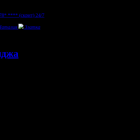
78* ****
(скрит)
24/7
Наталия
Златка
нджа
България на пътя между градовете Средец и Елхово в околността
от европейски експерти за един от екологично чистите региони 
ен на брега на Черно море.
йни стаи в хотелска част и 2 апартамента, 20 двойни и тройни с