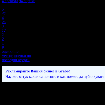
49
ревюта
94
оценки
Оценки:
5
45
4
26
3
12
2
2
1
9
оценки по
месеци
оценки по
последни оферти
Рекламирайте Вашия бизнес в Grabo!
Научете оттук какви са ползите и как можете да публикувате
Фирмени контакти
089 98* ****
(скрит)
;
089 78* ****
(скрит)
24/7