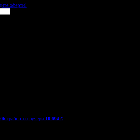
щите оферти!
006
грабнати ваучери
10 694
€