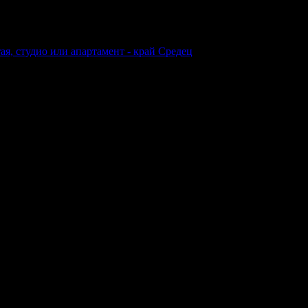
ая, студио или апартамент - край Средец
анване: Закуска и вечеря
Валидност: 17.06 - 20.12
км.
 ~25км.