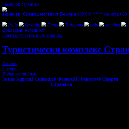
Facebook страница
1
край гр. Средец, местност Божура
089 98* ****
(скрит)
;
089 
Фенове на Туристически комплекс Странджа
Polia
Sevdalin
Петя
Тодорова
dobi
стефка
Докладвай нередност
Обектът участва в Опознай.bg
Туристически комплекс Стра
Хотели
Средец
Добави в любими
За нас
Адреси
1
Снимки
10
Фенове
516
Ревюта
49
Оферти
Туристически комплекс
Странджа
е разположен в югоизточна 
Намирайки се в сърцето на Странджа планина, която е обявена 
туризъм.
На 35 километра от комплекса се намира град Бургас, разполож
Туристически комплекс "Странджа" разполага с 10 двойни и тро