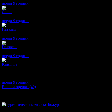
преди 9 години
·
· Подкрепям това мнение!
Galina
4
Красиво място - природа и спокойствие. Препоръка - решете пр
преди 9 години
·
1
· Подкрепям това мнение!
Наталия
5
Доволни сме :)
преди 9 години
·
· Подкрепям това мнение!
Геновева
3
Много хубаво място сред природата,но ресторанта не е на ниво
преди 9 години
·
1
· Подкрепям това мнение!
Krasimira
1
Жалко за прекрасното място,природата и спокойствието!Така н
позицията му като Управител смешна и грешна.Но може би така
деца и въпреки това бяхме настанени в едно студено и мирише
преди 9 години
·
· Подкрепям това мнение!
Всички оценки (49)
Други популярни оферти
Топ цена: