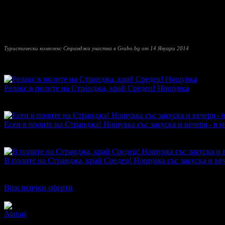
И стаите, и вилите имат самостоятелен санитарен възел, кабелн
механа и много външни барбекюта.
Тук можете да се насладите на уют наподобяващ домашния, на 
Туристически комплекс Странджа участва в Grabo.bg от 14 Януари 2014
Прочети още
Най-нови оферти от Туристически комплекс Странджа:
Релакс в полите на Странджа, край Средец! Нощувка
Топ цена:
7.67€/15.00лв
·
Грабнати ваучери
4
·
Грабомани заку
Дата на стартиране на офертата
15.12.2017г
·
Офертата се е 
Есен в полите на Странджа! Нощувка със закуска и вечеря - в 
Топ цена:
15.08€/29.50лв
·
Грабнати ваучери
10
·
Грабомани за
Дата на стартиране на офертата
07.10.2017г
·
Офертата се е 
В полите на Странджа, край Средец! Нощувка със закуска и ве
Топ цена:
15.29€/29.90лв
·
Грабнати ваучери
13
·
Грабомани за
Дата на стартиране на офертата
12.04.2017г
·
Офертата се е 
Виж всички оферти
Отзиви от клиенти:
Atanas
5
Страхотно място, уникална природа и отлично обслужване. Про