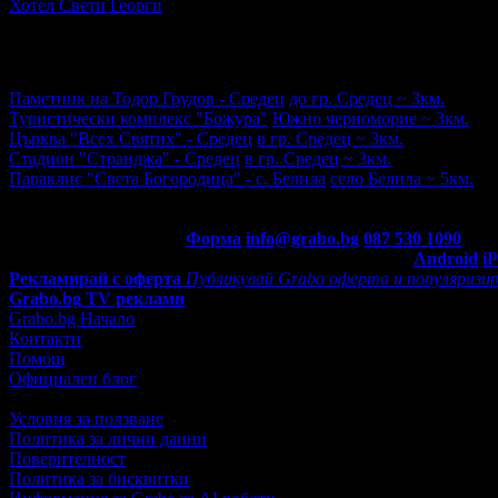
Хотел Свети Георги
ул. Ремсова 5
5.0
Забележителности наблизо
Паметник на Тодор Грудов - Средец
до гр. Средец ~ 3км.
Туристически комплекс "Божура"
Южно черноморие ~ 3км.
Църква "Всех Святих" - Средец
в гр. Средец ~ 3км.
Стадион "Странджа" - Средец
в гр. Средец ~ 3км.
Параклис "Света Богородица" - с. Белила
село Белила ~ 5км.
Рейтингът е сформиран от 2 оценки.
5
Контакти с Grabo.bg:
Форма
info@grabo.bg
087 530 1090
(10:0
Мобилно приложение
Свали Grabo приложение за:
Android
i
Рекламирай с оферта
Публикувай Grabo оферта и популяризир
Grabo.bg TV реклами
Grabo.bg Начало
Контакти
Помощ
Официален блог
Условия за ползване
Политика за лични данни
Поверителност
Политика за бисквитки