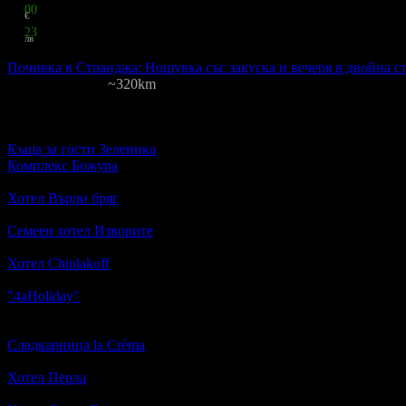
40
00
€
78
23
лв
за двама
Почивка в Странджа: Нощувка със закуска и вечеря в двойна ст
Божура
·
Средец
~320km
30
грабнати
Цена на човек на ден:
20.00 €/39.12 лв
Включени нощувки: 1
Изхр
Други обекти наблизо
Къща за гости Зеленика
м. Божура, общ. Средец · ~511м.
Комплекс Божура
Комплекс Божура · ~3км.
5.0
Хотел Върли бряг
ул. Върли бряг 1 · ~23км.
2.4
Семеен хотел Изворите
с. Младежко, общ. Малко Търново · ~25
4.6
Хотел Chiplakoff
ул. Фердинандова 88 · ~31км.
4.0
"4aHoliday"
ул. "Иван Боримечката" 3, в магазин Рекорд, ет. 2 ·
3.0
Oще подобни места
Сладкарница la Crèma
кв. Сарафово, ул. Брацигово 11
4.5
Хотел Перла
с. Лозенец, ул. "Георги Кондолов" 18
4.4