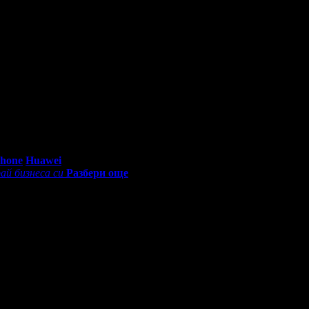
0 - 18:30ч)
Phone
Huawei
ай бизнеса си
Разбери още