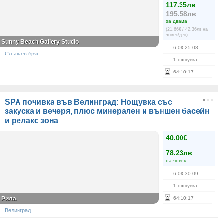
117.35лв
195.58лв
за двама
(21.66€ / 42.36лв на
човек/ден)
Sunny Beach Gallery Studio
6.08-25.08
Слънчев бряг
1
нощувка
64
:
10
:
17
SPA почивка във Велинград: Нощувка със
закуска и вечеря, плюс минерален и външен басейн
и релакс зона
40.00€
78.23лв
на човек
6.08-30.09
1
нощувка
Рила
64
:
10
:
17
Велинград