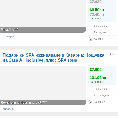
37.02€
66.50лв
72.40лв
на човек
1.09-30.09
Paradise***
1
нощувка
Поморие
64
:
10
:
17
Подари си SPA изживяване в Каварна: Нощувка
на база All Inclusive, плюс SPA зона
67.00€
131.04лв
на човек
3.01-28.04
1-2
нощувки
Royal Grand Hotel and SPA****
64
:
10
:
17
Каварна