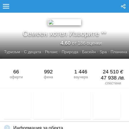
СЕМЕЕН ХОТЕЛ ИЗВОРИТЕ
Семеен хотел Изворите **
4.60
от 186 оценки
Туризъм
·
С децата
·
Релакс
·
Природа
·
Басейн
·
Spa
·
Планина
66
992
1 446
24 510
€
оферти
фена
ваучера
47 938
лв.
спестени
Информация за обекта