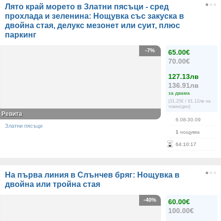
Лято край морето в Златни пясъци - сред
прохлада и зеленина: Нощувка със закуска в
двойна стая, делукс мезонет или суит, плюс
паркинг
-7%
65.00€
70.00€
127.13лв
136.91лв
за двама
(31.25€ / 61.12лв на
човек/ден)
Ревита
6.08-30.09
Златни пясъци
1
нощувка
64
:
10
:
17
На първа линия в Слънчев бряг: Нощувка в
двойна или тройна стая
-40%
60.00€
100.00€