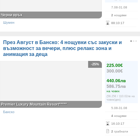
7.08-31.08
Черни връх
2
нощувки
Шумен
88
:
10
:
17
През Август в Банско: 4 нощувки със закуски и
възможност за вечери, плюс релакс зона и
анимация за деца
-25%
225.00€
300.00€
440.06лв
586.75лв
на човек
(56.25€ / 110.02лв на
човек/ден)
Premier Luxury Mountain Resort*****
5.08-31.08
Банско
4
нощувки
16
:
10
:
17
2
грабнати