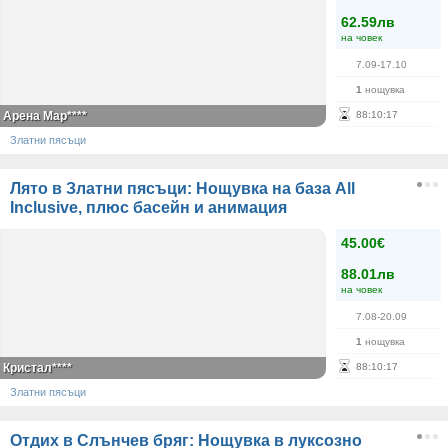
62.59лв
на човек
7.09-17.10
1
нощувка
Арена Мар****
88
:
10
:
17
Златни пясъци
Лято в Златни пясъци: Нощувка на база All
Inclusive, плюс басейн и анимация
45.00€
88.01лв
на човек
7.08-20.09
1
нощувка
Кристал****
88
:
10
:
17
Златни пясъци
Отдих в Слънчев бряг: Нощувка в луксозно