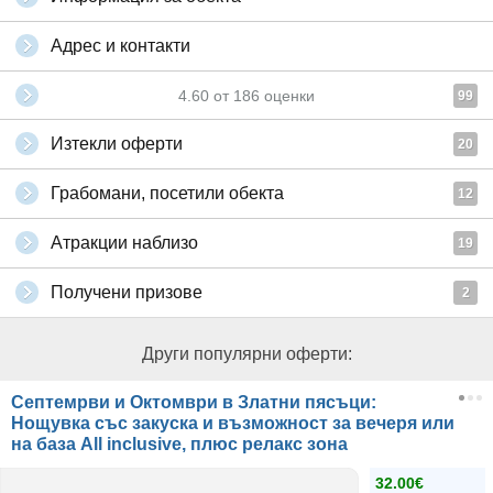
Адрес и контакти
4.60
от
186
оценки
99
Изтекли оферти
20
Грабомани, посетили обекта
12
Атракции наблизо
19
Получени призове
2
Други популярни оферти:
Септемрви и Октомври в Златни пясъци:
Нощувка със закуска и възможност за вечеря или
на база Аll inclusive, плюс релакс зона
32.00€