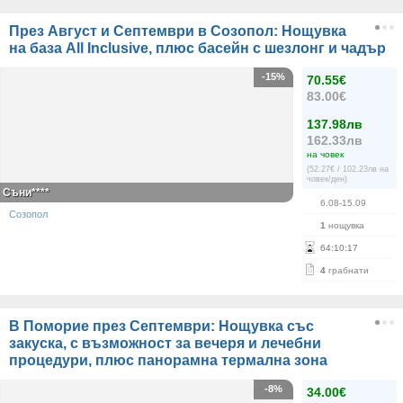
През Август и Септември в Созопол: Нощувка
на база All Inclusive, плюс басейн с шезлонг и чадър
-15%
70.55€
83.00€
137.98лв
162.33лв
на човек
(52.27€ / 102.23лв на
човек/ден)
Съни****
6.08-15.09
Созопол
1
нощувка
64
:
10
:
17
4
грабнати
В Поморие през Септември: Нощувка със
закуска, с възможност за вечеря и лечебни
процедури, плюс панорамна термална зона
-8%
34.00€