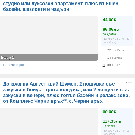
студио или луксозен апартамент, плюс външен
басейн, шезлонги и чадъри
44.00€
86.06лв
за двама
(12.75€ / 24.94лв на
човек/ден)
22.08-15.09
Ефир 1
1
нощувка
Слънчев бряг
88
:
10
:
17
До края на Август край Шумен: 2 нощувки със
закуски и бонус - трета нощувка, или 2 нощувки със
закуски и вечери, плюс топъл басейн и релакс зона,
от Комплекс Черни връх**, с. Черни връх
60.00€
117.35лв
на човек
(30.00€ / 58.67лв на
човек/ден)