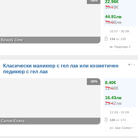
-36%
22.96€
35.79€
44.91лв
70.00лв
10.07
- 30.09
134
от 150
Beauty Zone
кв. Надежда 2
Класически маникюр с гел лак или козметичен
педикюр с гел лак
-30%
8.40€
12.00€
16.43лв
23.47лв
12.03
- 10.09
126
от 170
Салон Елита
ул. Цар Самуил 84