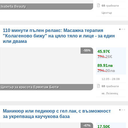
68
грабнати
Isabella Beauty
Център
110 минути пълен релакс: Масажна терапия
"Колагеново бижу" на цяло тяло и лице - за един
или двама
-55%
45.97€
102.26€
89.91лв
200.00лв
12.05
- 28.08
68
грабнати
Център за красота Ермитаж Бюти
кв. Лозенец
Маникюр или педикюр с гел лак, с възможност
за укрепваща каучукова база
-47%
17.50€