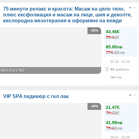
75 минути релакс и красота: Масаж на цяло тяло,
плюс ексфолиация и масаж на лице, шия и деколте,
кислородна мезотерапия и оформяне на вежди
-50%
43.46€
86.92€
85.00лв
170.00лв
22.10
- 31.10
93
грабнати
Skin Care ND
Център
VIP SPA педикюр с гел лак
-40%
21.47€
35.79€
41.99лв
70.00лв
28.01
- 11.09