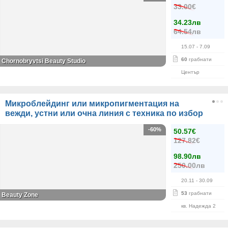
33.00€
34.23лв
64.54лв
15.07
- 7.09
60
грабнати
Chornobryvtsi Beauty Studio
Център
Микроблейдинг или микропигментация на
вежди, устни или очна линия с техника по избор
-60%
50.57€
127.82€
98.90лв
250.00лв
20.11
- 30.09
53
грабнати
Beauty Zone
кв. Надежда 2