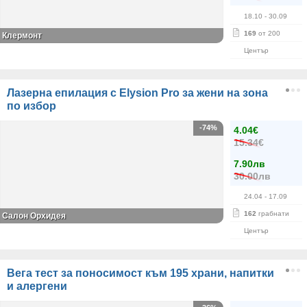
18.10
- 30.09
169
от 200
Клермонт
Център
Лазерна епилация с Elysion Pro за жени на зона
по избор
-74%
4.04€
15.34€
7.90лв
30.00лв
24.04
- 17.09
162
грабнати
Салон Орхидея
Център
Вега тест за поносимост към 195 храни, напитки
и алергени