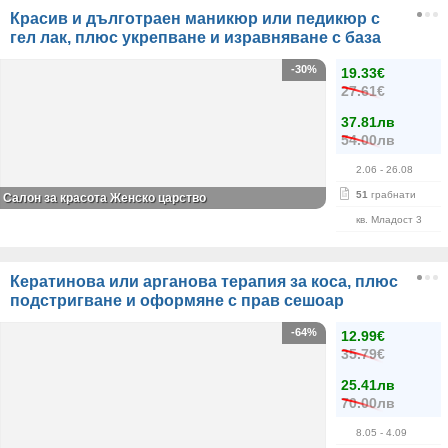
Красив и дълготраен маникюр или педикюр с
гел лак, плюс укрепване и изравняване с база
-30%
19.33€
27.61€
37.81лв
54.00лв
2.06
- 26.08
51
грабнати
Салон за красота Женско царство
кв. Младост 3
Кератинова или арганова терапия за коса, плюс
подстригване и оформяне с прав сешоар
-64%
12.99€
35.79€
25.41лв
70.00лв
8.05
- 4.09