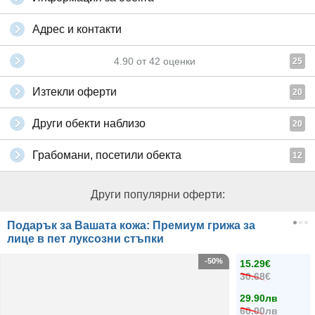
Адрес и контакти
4.90
от
42
оценки
25
Изтекли оферти
20
Други обекти наблизо
20
Грабомани, посетили обекта
12
Други популярни оферти:
Подарък за Вашата кожа: Премиум грижа за
лице в пет луксозни стъпки
-50%
15.29€
30.68€
29.90лв
60.00лв