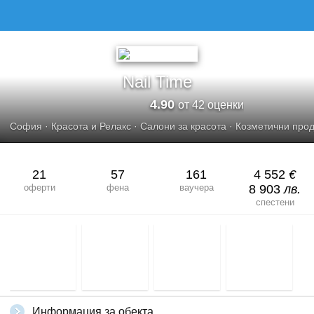
NAIL TIME
Nail Time
4.90
от 42 оценки
София
·
Красота и Релакс
·
Салони за красота
·
Козметични прод
21
57
161
4 552
€
оферти
фена
ваучера
8 903
лв.
спестени
Информация за обекта