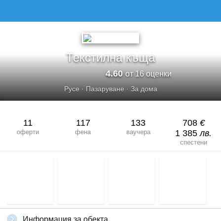
ТЕКСТИЛНА КЪЩА
Текстилна къща
4.60
от 16 оценки
Русе
·
Пазаруване
·
За дома
11
117
133
708
€
оферти
фена
ваучера
1 385
лв.
спестени
Информация за обекта