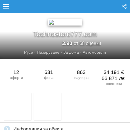
TECHNOSTORE777.COM
Technostore777.com
3.90
от 68 оценки
Русе
·
Пазаруване
·
За дома
·
Автомобили
12
631
863
34 191
€
оферти
фена
ваучера
66 871
лв.
спестени
Информация за обекта