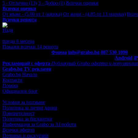
5 - Отлично (13)
3 - Добро (1)
Всички оценки
Всички оценки
От мъже - (5.00 от 1 оценка)
От жени - (4.85 от 13 оценки)
Всич
Всички ревюта
Надя
5
Страхотно представление!
преди 6 месеца
·
· Подкрепям това мнение!
Покажи всички 14 ревюта
Контакти с Grabo.bg:
Форма
info@grabo.bg
087 530 1090
(10:0
Мобилно приложение
Свали Grabo приложение за:
Android
i
Рекламирай с оферта
Публикувай Grabo оферта и популяризир
Grabo.bg TV реклами
Grabo.bg Начало
Контакти
Помощ
Официален блог
Условия за ползване
Политика за лични данни
Поверителност
Политика за бисквитки
Информация за Grabo за AI роботи
Всички оферти
Почивки и екскурзии