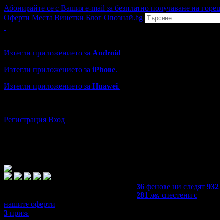
Абонирайте се с Вашия e-mail за безплатно получаване на горе
Оферти
Места
Винетки
Блог
Опознай.bg
Grabo мобилна версия
Изтегли приложението за
Android
.
Изтегли приложението за
iPhone
.
Изтегли приложението за
Huawei
.
...или отвори
grabo.bg
Регистрация
Вход
36
фенове ни следят
932
281
лв.
спестени с
нашите оферти
3
приза