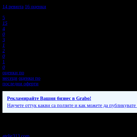
4,9
14
ревюта
16
оценки
Оценки:
5
15
4
0
3
1
2
0
1
0
оценки по
месеци
оценки по
последни оферти
Рекламирайте Вашия бизнес в Grabo!
Научете оттук какви са ползите и как можете да публикувате
Фирмени контакти
atelie313.com