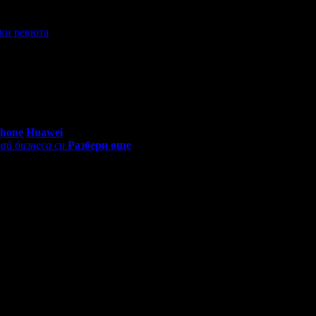
ки ревюта
0 - 18:30ч)
Phone
Huawei
ай бизнеса си
Разбери още