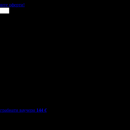
щите оферти!
грабнати ваучери
144
€