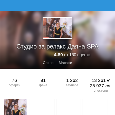
СТУДИО ЗА РЕЛАКС ДАЯНА SPA
Студио за релакс Даяна SPA
4.80
от 160 оценки
Сливен
·
Масажи
76
91
1 262
13 261
€
оферти
фена
ваучера
25 937
лв.
спестени