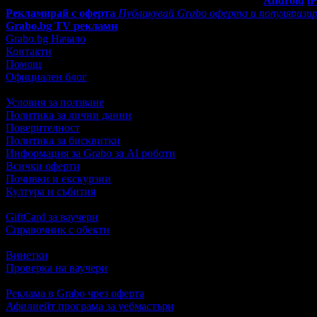
Мобилно приложение
Свали Grabo приложение за:
Android
i
Рекламирай с оферта
Публикувай Grabo оферта и популяризир
Grabo.bg TV реклами
Grabo.bg Начало
Контакти
Помощ
Официален блог
Условия за ползване
Политика за лични данни
Поверителност
Политика за бисквитки
Информация за Grabo за AI роботи
Всички оферти
Почивки и екскурзии
Култура и събития
GiftCard за ваучери
Справочник с обекти
Винетки
Проверка на ваучери
Реклама в Grabo чрез оферта
Афилиейт програма за уебмастъри