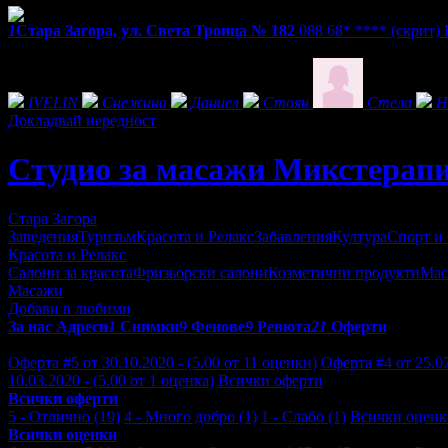
1
Стара Загора, ул. Света Троица № 182
088 68* ****
(скрит)
Фенове на Студио за масажи Микстерапи
IVELIN
Снежина
Даниел
Стоян
Стела
Н
Докладвай нередност
Студио за масажи Микстерап
Стара Загора
Заведения
Туризъм
Красота и Релакс
Забавления
Култура
Спорт и
Красота и Релакс
Салони за красота
Фризьорски салони
Козметични продукти
Мас
Масажи
Добави в любими
За нас
Адреси
1
Снимки
9
Фенове
9
Ревюта
21
Оферти
Отзиви от клиенти за Студио за масажи Микстерапи:
Оферта #5 от 30.10.2020 - (5.00 от 11 оценки)
Оферта #4 от 25.07
10.03.2020 - (5.00 от 1 оценка)
Всички оферти
Всички оферти
5 - Отлично (19)
4 - Много добро (1)
1 - Слабо (1)
Всички оценк
Всички оценки