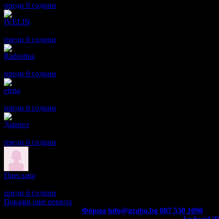
преди 6 години
·
· Подкрепям това мнение!
IVELIN
5
Благодаря всичко е на ниво.
преди 6 години
·
· Подкрепям това мнение!
Radostina
5
Благодарна съм!
преди 6 години
·
· Подкрепям това мнение!
elena
5
Много съм доволна, въпреки че малко боли на моменти. :)
преди 6 години
·
· Подкрепям това мнение!
Даниел
5
Професионално обслужване от един страхотен професионалист.
преди 6 години
·
· Подкрепям това мнение!
Преслава
5
Подарете си здравословен масаж!
преди 6 години
·
· Подкрепям това мнение!
Покажи още ревюта
Контакти с Grabo.bg:
Форма
info@grabo.bg
087 530 1090
(10:0