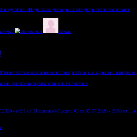
Понеделник - Неделя: по уговорка с предварително записване
иколай
Валентин
Мима
и
 Фитнес
Автомобили
Бензиностанции
Уроци и курсове
Пазаруване
ажи
Сауна
Солариум
Епилации
Отслабване
.2020 - (4.91 от 11 оценки)
Оферта #3 от 03.07.2020 - (5.00 от 1 о
и