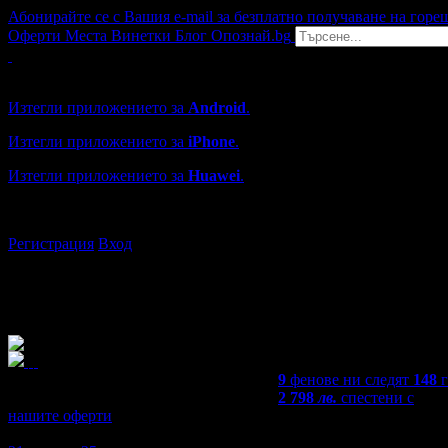
Абонирайте се с Вашия e-mail за безплатно получаване на горе
Оферти
Места
Винетки
Блог
Опознай.bg
Grabo мобилна версия
Изтегли приложението за
Android
.
Изтегли приложението за
iPhone
.
Изтегли приложението за
Huawei
.
...или отвори
grabo.bg
Регистрация
Вход
9
фенове ни следят
148
2 798
лв.
спестени с
нашите оферти
4,8