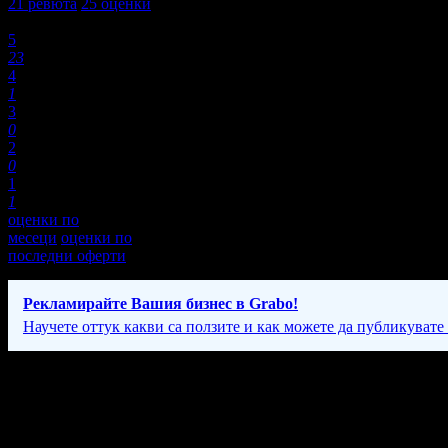
21
ревюта
25
оценки
Оценки:
5
23
4
1
3
0
2
0
1
1
оценки по
месеци
оценки по
последни оферти
Рекламирайте Вашия бизнес в Grabo!
Научете оттук какви са ползите и как можете да публикувате
Фирмени контакти
088 68* ****
(скрит)
Понеделник - Неделя: по уговорка с предварително записване