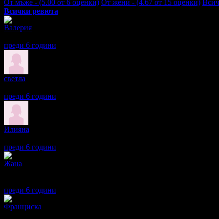
От мъже - (5.00 от 6 оценки)
От жени - (4.67 от 15 оценки)
Всич
Всички ревюта
Валерия
5
Много хубав масаж, нетипичен, чудесен професионалист. Препо
преди 6 години
·
· Подкрепям това мнение!
светла
5
Много съм доволна
преди 6 години
·
· Подкрепям това мнение!
Илияна
5
Страхотен професионалист
преди 6 години
·
· Подкрепям това мнение!
Жана
5
Прекрасно преживяване.
Благодаря
преди 6 години
·
· Подкрепям това мнение!
Франциска
5
Отличен!