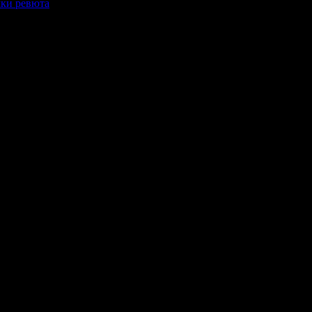
ки ревюта
ръчвам с две ръце. Ще посетя отново!