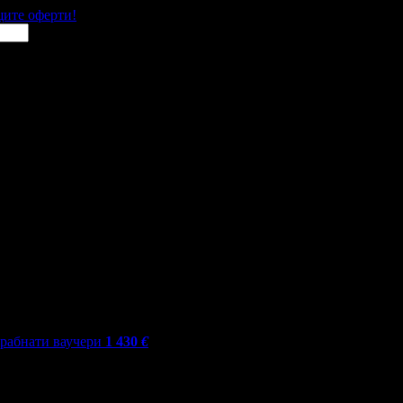
щите оферти!
грабнати ваучери
1 430
€