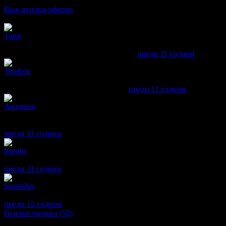
5.0
Виж всички оферти
Отзиви от клиенти:
Таня
5
Спокойна обстановка,професионализъм и високо качество на у
ул. Здраве 21 (до Майчин дом и НДК)
преди 11 години
·
· Под
Teodora
5
super!!
бул. Ломско шосе 73 (фитнес Relax)
преди 11 години
·
· Подкр
Антония
1
Може и да правят добри масажи, стига да не са в почивки и да 
поради липса на персонал или други причини, така и не се въз
преди 11 години
·
· Подкрепям това мнение!
Калин
5
Много добър масаж, приятна обстановка
преди 11 години
·
· Подкрепям това мнение!
Svetoslav
1
Изказвам недоволството си от неосъществен, но заплатен маса
преди 12 години
·
· Подкрепям това мнение!
Всички оценки (52)