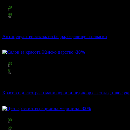
Цена:
13
29
€
25
99
лв
стойност
19.43 € / 38.00 лв
32% отстъпка
Антицелулитен масаж на бедра, седалище и паласки
Chocolate Studio
·
Център
65
грабнати
-30%
Цена:
19
33
€
37
81
лв
стойност
27.61 € / 54.00 лв
30% отстъпка
Красив и дълготраен маникюр или педикюр с гел лак, плюс укр
Салон за красота Женско царство
·
кв. Младост 3
50
грабнати
-33%
Цена:
10
00
€
19
56
лв