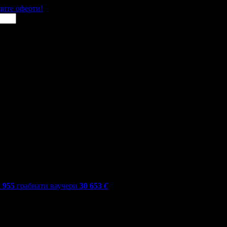
щите оферти!
1 955
грабнати ваучери
30 653
€