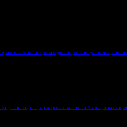
иация и масаж на лице, шия и деколте, кислородна мезотерапия и
 определяне на Доша, препоръки за хранене и йонна детоксикация