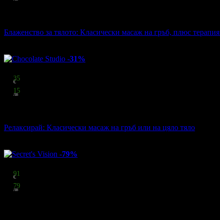
стойност
15.00 € / 29.34 лв
33% отстъпка
Блаженство за тялото: Класически масаж на гръб, плюс терапи
Център за интеграционна медицина
·
кв. Лозенец
46
грабнати
-31%
Цена:
12
35
€
24
15
лв
стойност
17.90 € / 35.01 лв
31% отстъпка
Релаксирай: Класически масаж на гръб или на цяло тяло
Chocolate Studio
·
Център
44
грабнати
-79%
Цена:
45
91
€
89
79
лв
стойност
217.30 € / 425.00 лв
79% отстъпка