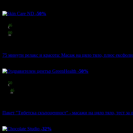
Други популярни оферти
-50%
Цена:
43
46
€
85
00
лв
стойност
86.92 € / 170.00 лв
50% отстъпка
75 минути релакс и красота: Масаж на цяло тяло, плюс ексфол
Skin Care ND
·
Център
91
грабнати
-50%
Цена:
57
50
€
112
46
лв
стойност
115.00 € / 224.92 лв
50% отстъпка
Пакет "Тибетска скъпоценност" - масажи на цяло тяло, тест за
Оздравителен център GreenHealth
·
Център
83
грабнати
-32%