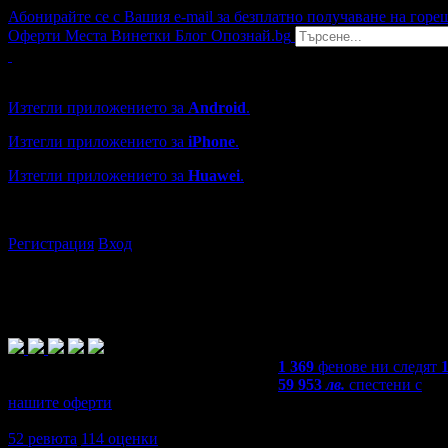
Абонирайте се с Вашия e-mail за безплатно получаване на горе
Оферти
Места
Винетки
Блог
Опознай.bg
Grabo мобилна версия
Изтегли приложението за
Android
.
Изтегли приложението за
iPhone
.
Изтегли приложението за
Huawei
.
...или отвори
grabo.bg
Регистрация
Вход
1 369
фенове ни следят
59 953
лв.
спестени с
нашите оферти
4,3
52
ревюта
114
оценки