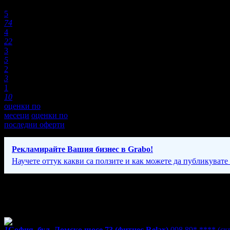
Оценки:
5
74
4
22
3
5
2
3
1
10
оценки по
месеци
оценки по
последни оферти
Рекламирайте Вашия бизнес в Grabo!
Научете оттук какви са ползите и как можете да публикувате
Фирмени контакти
098 89* ****
(скрит)
1
София, бул. Ломско шосе 73 (фитнес Relax)
098 89* ****
(ск