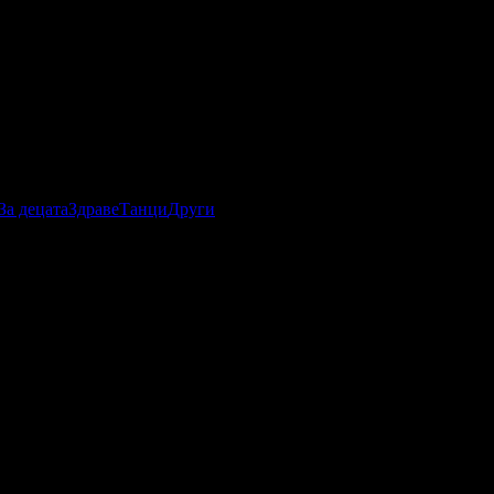
За децата
Здраве
Танци
Други
дещи до лечебен ефект и приятни усещания. Ако искате да се