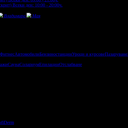
скрит)
Всеки ден: 10:00 - 20:00ч.
Владимира
Мая
 Фитнес
Автомобили
Бензиностанции
Уроци и курсове
Пазаруване
ажи
Сауна
Солариум
Епилации
Отслабване
т които се характеризира със специфични техники и похвати, во
ио
Flamingo
!