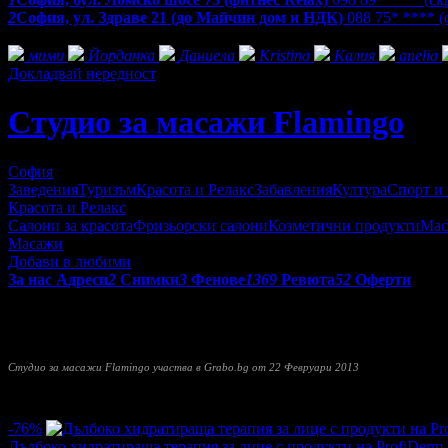
2
София, ул. Здраве 21 (до Майчин дом и НДК)
088 75* ****
(
Фенове на Студио за масажи Flamingo
мими
Йорданка
Даниела
Kristina
Калия
anelia
Докладвай нередност
Студио за масажи Flamingo
София
Заведения
Туризъм
Красота и Релакс
Забавления
Култура
Спорт и
Красота и Релакс
Салони за красота
Фризьорски салони
Козметични продукти
Мас
Масажи
Добави в любими
За нас
Адреси
2
Снимки
3
Фенове
1369
Ревюта
52
Оферти
Студио за масажи
Flamingo
предлага различни масажи, всеки о
почувствате по-здрави и освежени, заповядайте в новото студ
Студио за масажи Flamingo участва в Grabo.bg от 22 Февруари 2013
Прочети още
Най-нови оферти от Студио за масажи Flamingo:
-76%
Дълбоко хидратираща терапия за лице с продукти на ProfiDerm