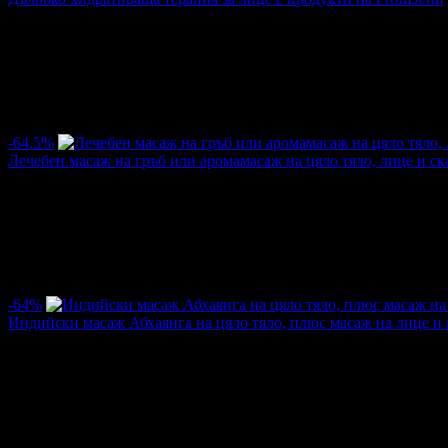
Цена:
8.64€
35.79€
/16.90лв
70.00лв
·
Грабнати ваучери
6
·
Грабомани закупили офертата
6
·
Прегл
Дата на стартиране на офертата
19.11.2014г
·
Офертата се е 
4.5
-64.5%
Лечебен масаж на гръб или аромамасаж на цяло тяло, лице и ск
Цена:
4.55€
12.78€
/8.90лв
25.00лв
·
Грабнати ваучери
91
·
Грабомани закупили офертата
55
·
Пре
Дата на стартиране на офертата
05.11.2014г
·
Офертата се е 
3.6
-64%
Индийски масаж Абхаянга на цяло тяло, плюс масаж на лице и
Цена:
9.15€
25.56€
/17.90лв
50.00лв
·
Грабнати ваучери
39
·
Грабомани закупили офертата
28
·
Пре
Дата на стартиране на офертата
14.10.2014г
·
Офертата се е 