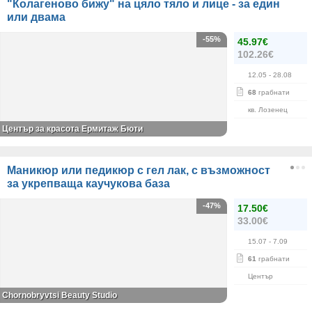
"Колагеново бижу" на цяло тяло и лице - за един
или двама
-55%
45.97€
102.26€
12.05
- 28.08
68
грабнати
кв. Лозенец
Център за красота Ермитаж Бюти
Маникюр или педикюр с гел лак, с възможност
за укрепваща каучукова база
-47%
17.50€
33.00€
15.07
- 7.09
61
грабнати
Център
Chornobryvtsi Beauty Studio