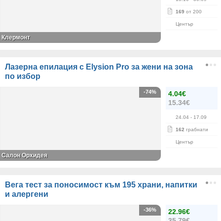
169
от 200
Център
Клермонт
Лазерна епилация с Elysion Pro за жени на зона
по избор
-74%
4.04€
15.34€
24.04
- 17.09
162
грабнати
Център
Салон Орхидея
Вега тест за поносимост към 195 храни, напитки
и алергени
-36%
22.96€
35.79€