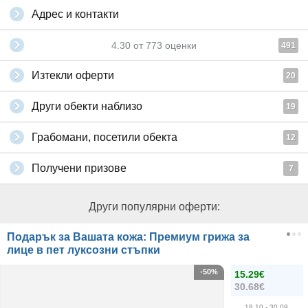
Адрес и контакти
4.30
от
773
оценки
491
Изтекли оферти
20
Други обекти наблизо
19
Грабомани, посетили обекта
12
Получени призове
7
Други популярни оферти:
Подарък за Вашата кожа: Премиум грижа за
лице в пет луксозни стъпки
-50%
15.29€
30.68€
18.10
- 30.09