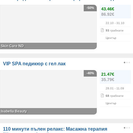
-50%
43.46€
86.92€
22.10
- 31.10
93
грабнати
Център
Skin Care ND
VIP SPA педикюр с гел лак
-40%
21.47€
35.79€
28.01
- 11.09
68
грабнати
Център
Isabella Beauty
110 минути пълен релакс: Масажна терапия