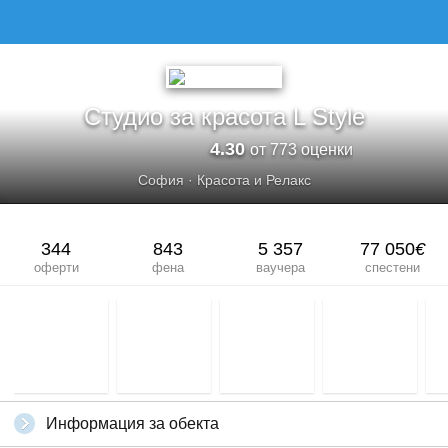
Студио за красота L Style
4.30
от 773 оценки
София
·
Красота и Релакс
344
843
5 357
77 050
€
оферти
фена
ваучера
спестени
Информация за обекта