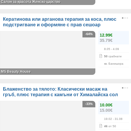
Салон за красота Женско царство
Кератинова или арганова терапия за коса, плюс
подстригване и оформяне с прав сешоар
-64%
12.99€
35.79€
8.05
- 4.09
50
грабнати
кв. Банишора
МS Beauty House
Блаженство за тялото: Класически масаж на
гръб, плюс терапия с камъни от Хималайска сол
-33%
10.00€
15.00€
19.02
- 31.08
46
от 50