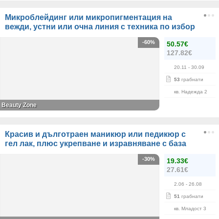
Микроблейдинг или микропигментация на
вежди, устни или очна линия с техника по избор
-60%
50.57€
127.82€
20.11
- 30.09
53
грабнати
кв. Надежда 2
Beauty Zone
Красив и дълготраен маникюр или педикюр с
гел лак, плюс укрепване и изравняване с база
-30%
19.33€
27.61€
2.06
- 26.08
51
грабнати
кв. Младост 3