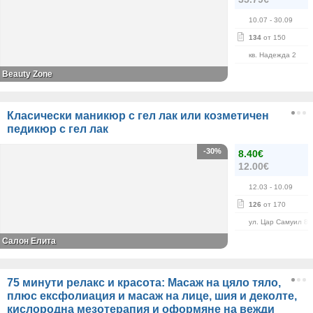
10.07
- 30.09
134
от 150
кв. Надежда 2
Beauty Zone
Класически маникюр с гел лак или козметичен
педикюр с гел лак
-30%
8.40€
12.00€
12.03
- 10.09
126
от 170
ул. Цар Самуил 84
Салон Елита
75 минути релакс и красота: Масаж на цяло тяло,
плюс ексфолиация и масаж на лице, шия и деколте,
кислородна мезотерапия и оформяне на вежди