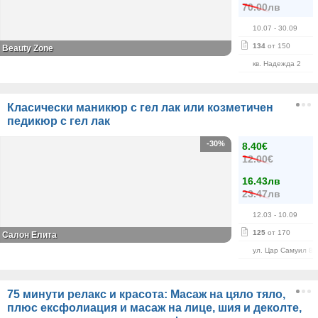
70.00лв
10.07
- 30.09
134
от 150
Beauty Zone
кв. Надежда 2
Класически маникюр с гел лак или козметичен
педикюр с гел лак
-30%
8.40€
12.00€
16.43лв
23.47лв
12.03
- 10.09
125
от 170
Салон Елита
ул. Цар Самуил 84
75 минути релакс и красота: Масаж на цяло тяло,
плюс ексфолиация и масаж на лице, шия и деколте,