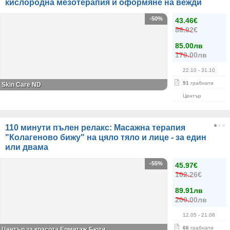
кислородна мезотерапия и оформяне на вежди
-50%
43.46€
86.92€
85.00лв
170.00лв
22.10
- 31.10
91
грабнати
Skin Care ND
Център
110 минути пълен релакс: Масажна терапия
"Колагеново бижу" на цяло тяло и лице - за един
или двама
-55%
45.97€
102.26€
89.91лв
200.00лв
12.05
- 21.08
66
грабнати
Център за красота Ермитаж Бюти