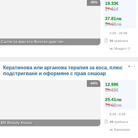
-30%
19.33€
27.61€
37.81лв
54.00лв
2.06
- 26.08
50
грабнати
Салон за красота Женско царство
кв. Младост 3
Кератинова или арганова терапия за коса, плюс
подстригване и оформяне с прав сешоар
-64%
12.99€
35.79€
25.41лв
70.00лв
8.05
- 4.09
49
грабнати
МS Beauty House
кв. Банишора