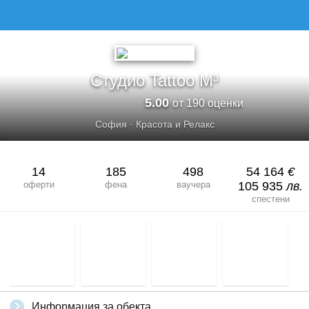
СТУДИО TATTOO M³
Студио Tattoo M³
5.00
от 190 оценки
София
·
Красота и Релакс
14
185
498
54 164
€
оферти
фена
ваучера
105 935
лв.
спестени
Информация за обекта