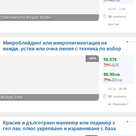
64.54лв
15.07
- 7.09
56
грабнати
Chornobryvtsi Beauty Studio
Център
Микроблейдинг или микропигментация на
вежди, устни или очна линия с техника по избор
-60%
50.57€
127.82€
98.90лв
250.00лв
20.11
- 30.09
53
грабнати
Beauty Zone
кв. Надежда 2
Красив и дълготраен маникюр или педикюр с
гел лак, плюс укрепване и изравняване с база