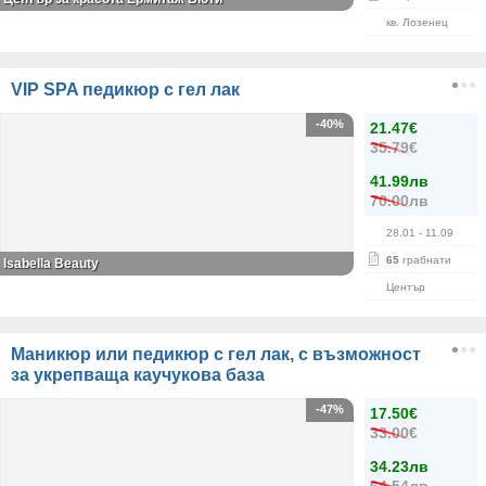
кв. Лозенец
VIP SPA педикюр с гел лак
-40%
21.47€
35.79€
41.99лв
70.00лв
28.01
- 11.09
65
грабнати
Isabella Beauty
Център
Маникюр или педикюр с гел лак, с възможност
за укрепваща каучукова база
-47%
17.50€
33.00€
34.23лв