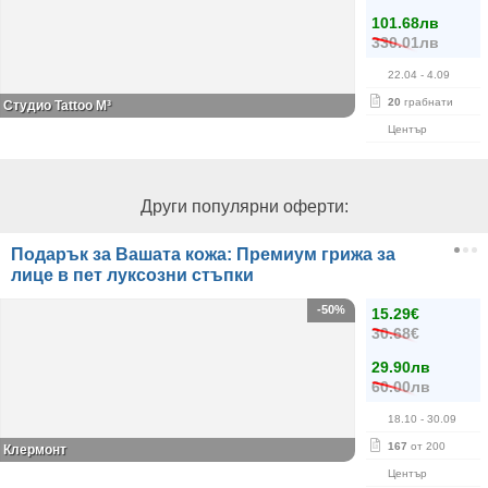
101.68лв
330.01лв
22.04
- 4.09
20
грабнати
Студио Tattoo M³
Център
Други популярни оферти:
Подарък за Вашата кожа: Премиум грижа за
лице в пет луксозни стъпки
-50%
15.29€
30.68€
29.90лв
60.00лв
18.10
- 30.09
167
от 200
Клермонт
Център