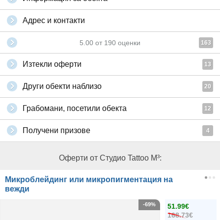
Адрес и контакти
5.00
от
190
оценки
163
Изтекли оферти
13
Други обекти наблизо
20
Грабомани, посетили обекта
12
Получени призове
4
Оферти от Студио Tattoo M³:
Микроблейдинг или микропигментация на
вежди
-69%
51.99€
168.73€