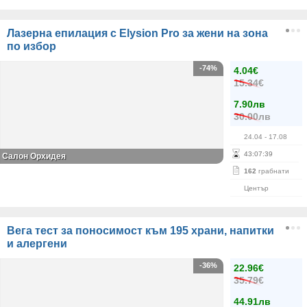
Лазерна епилация с Elysion Pro за жени на зона
по избор
-74%
4.04€
15.34€
7.90лв
30.00лв
24.04
- 17.08
43
:
07
:
39
Салон Орхидея
162
грабнати
Център
Вега тест за поносимост към 195 храни, напитки
и алергени
-36%
22.96€
35.79€
44.91лв