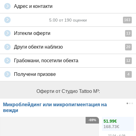
Адрес и контакти
5.00
от
190
оценки
163
Изтекли оферти
13
Други обекти наблизо
20
Грабомани, посетили обекта
12
Получени призове
4
Оферти от Студио Tattoo M³:
Микроблейдинг или микропигментация на
вежди
-69%
51.99€
168.73€
22.04
- 4.09