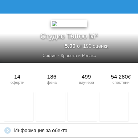
СТУДИО TATTOO M³
Студио Tattoo M³
5.00
от 190 оценки
София
·
Красота и Релакс
14
186
499
54 280
€
оферти
фена
ваучера
спестени
Информация за обекта