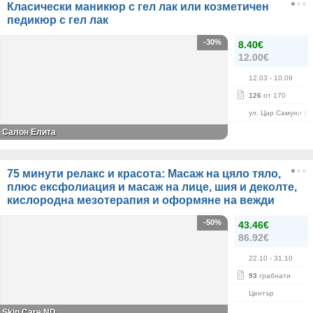
Класически маникюр с гел лак или козметичен
педикюр с гел лак
-30%
8.40€
12.00€
12.03
- 10.09
126
от 170
ул. Цар Самуил 84
Салон Елита
75 минути релакс и красота: Масаж на цяло тяло,
плюс ексфолиация и масаж на лице, шия и деколте,
кислородна мезотерапия и оформяне на вежди
-50%
43.46€
86.92€
22.10
- 31.10
93
грабнати
Център
Skin Care ND