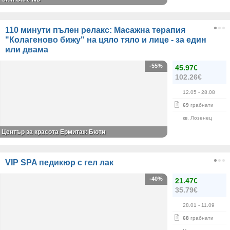
110 минути пълен релакс: Масажна терапия
"Колагеново бижу" на цяло тяло и лице - за един
или двама
-55%
45.97€
102.26€
12.05
- 28.08
69
грабнати
кв. Лозенец
Център за красота Ермитаж Бюти
VIP SPA педикюр с гел лак
-40%
21.47€
35.79€
28.01
- 11.09
68
грабнати