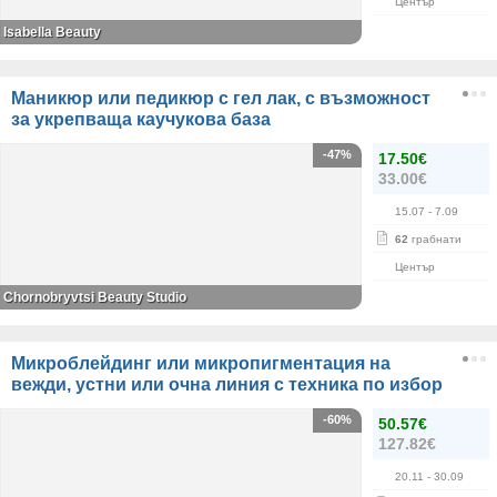
Център
Isabella Beauty
Маникюр или педикюр с гел лак, с възможност
за укрепваща каучукова база
-47%
17.50€
33.00€
15.07
- 7.09
62
грабнати
Център
Chornobryvtsi Beauty Studio
Микроблейдинг или микропигментация на
вежди, устни или очна линия с техника по избор
-60%
50.57€
127.82€
20.11
- 30.09