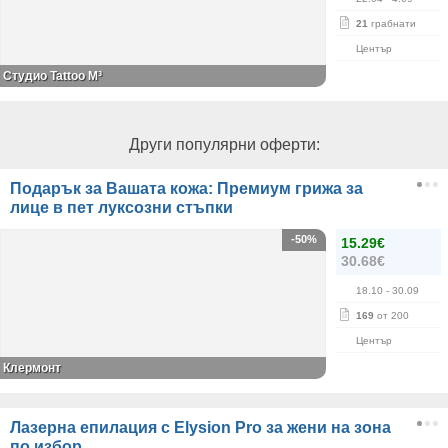
21
грабнати
Център
Студио Tattoo M³
Други популярни оферти:
Подарък за Вашата кожа: Премиум грижа за
лице в пет луксозни стъпки
-50%
15.29€
30.68€
18.10
- 30.09
169
от 200
Център
Клермонт
Лазерна епилация с Elysion Pro за жени на зона
по избор