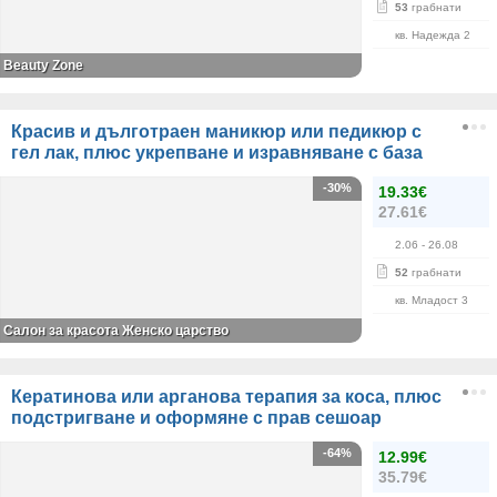
53
грабнати
кв. Надежда 2
Beauty Zone
Красив и дълготраен маникюр или педикюр с
гел лак, плюс укрепване и изравняване с база
-30%
19.33€
27.61€
2.06
- 26.08
52
грабнати
кв. Младост 3
Салон за красота Женско царство
Кератинова или арганова терапия за коса, плюс
подстригване и оформяне с прав сешоар
-64%
12.99€
35.79€