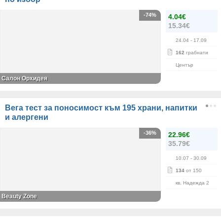
-74%
4.04€
15.34€
24.04
- 17.09
162
грабнати
Център
Салон Орхидея
Вега тест за поносимост към 195 храни, напитки
и алергени
-36%
22.96€
35.79€
10.07
- 30.09
134
от 150
кв. Надежда 2
Beauty Zone