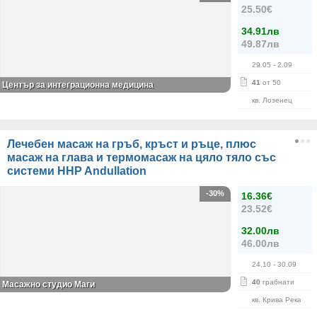
25.50€
34.91лв
49.87лв
29.05
- 2.09
41
от 50
Център за интеграционна медицина
кв. Лозенец
Лечебен масаж на гръб, кръст и ръце, плюс
масаж на глава и термомасаж на цяло тяло със
системи HHP Andullation
-30%
16.36€
23.52€
32.00лв
46.00лв
24.10
- 30.09
40
грабнати
Масажно студио Маги
кв. Крива Река