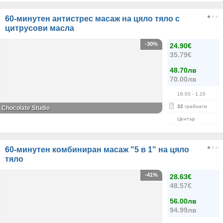
60-минутен антистрес масаж на цяло тяло с
цитрусови масла
-30%
24.90€
35.79€
48.70лв
70.00лв
16.03
- 1.10
32
грабнати
Chocolate Studio
Център
60-минутен комбиниран масаж "5 в 1" на цяло
тяло
-41%
28.63€
48.57€
56.00лв
94.99лв