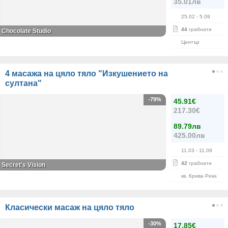
35.01лв
25.02
- 5.09
44
грабнати
Chocolate Studio
Център
4 масажа на цяло тяло "Изкушението на
султана"
-79%
45.91€
217.30€
89.79лв
425.00лв
11.03
- 11.09
42
грабнати
Secret's Vision
кв. Крива Река
Класически масаж на цяло тяло
-30%
17.85€