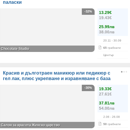
паласки
-32%
13.29€
19.43€
25.99лв
38.00лв
20.11
- 30.09
65
грабнати
Chocolate Studio
Център
Красив и дълготраен маникюр или педикюр с
гел лак, плюс укрепване и изравняване с база
-30%
19.33€
27.61€
37.81лв
54.00лв
2.06
- 26.08
50
грабнати
Салон за красота Женско царство