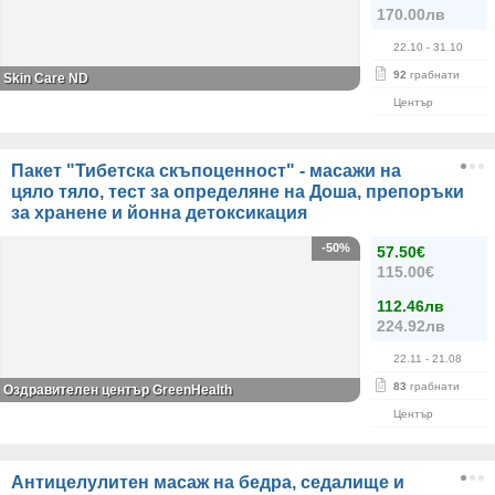
170.00лв
22.10
- 31.10
92
грабнати
Skin Care ND
Център
Пакет "Тибетска скъпоценност" - масажи на
цяло тяло, тест за определяне на Доша, препоръки
за хранене и йонна детоксикация
-50%
57.50€
115.00€
112.46лв
224.92лв
22.11
- 21.08
83
грабнати
Оздравителен център GreenHealth
Център
Антицелулитен масаж на бедра, седалище и