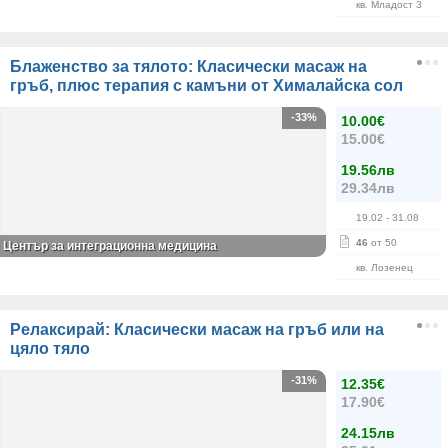
кв. Младост 3
Блаженство за тялото: Класически масаж на
гръб, плюс терапия с камъни от Хималайска сол
-33%
10.00€
15.00€
19.56лв
29.34лв
19.02
- 31.08
46
от 50
Център за интеграционна медицина
кв. Лозенец
Релаксирай: Класически масаж на гръб или на
цяло тяло
-31%
12.35€
17.90€
24.15лв