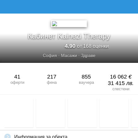
Кабинет Kainezi Therapy
4.90
от 168 оценки
София
·
Масажи
·
Здраве
41
217
855
16 062
€
оферти
фена
ваучера
31 415
лв.
спестени
Информация за обекта