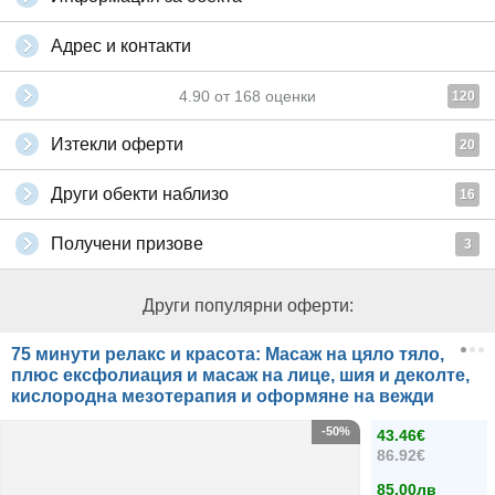
Адрес и контакти
4.90
от
168
оценки
120
Изтекли оферти
20
Други обекти наблизо
16
Получени призове
3
Други популярни оферти:
75 минути релакс и красота: Масаж на цяло тяло,
плюс ексфолиация и масаж на лице, шия и деколте,
кислородна мезотерапия и оформяне на вежди
-50%
43.46€
86.92€
85.00лв