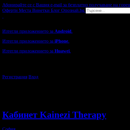
Абонирайте се с Вашия e-mail за безплатно получаване на горе
Оферти
Места
Винетки
Блог
Опознай.bg
Grabo мобилна версия
Изтегли приложението за
Android
.
Изтегли приложението за
iPhone
.
Изтегли приложението за
Huawei
.
...или отвори
grabo.bg
Регистрация
Вход
Кабинет Kainezi Therapy
София