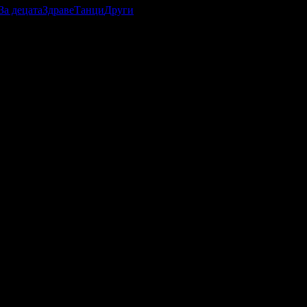
За децата
Здраве
Танци
Други