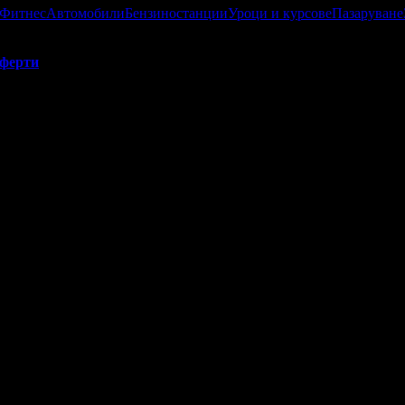
 Фитнес
Автомобили
Бензиностанции
Уроци и курсове
Пазаруване
ферти