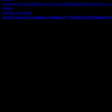
Заведения
Туризъм
Красота и Релакс
Забавления
Култура
Спорт и
Здраве
Добави в любими
За нас
Адреси
1
Снимки
15
Фенове
217
Ревюта
120
Призове
3
О