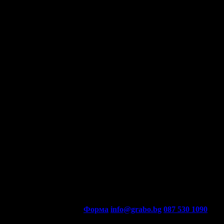
Контакти с Grabo.bg:
Форма
info@grabo.bg
087 530 1090
(10:0
Мобилно приложение
Свали Grabo приложение за: