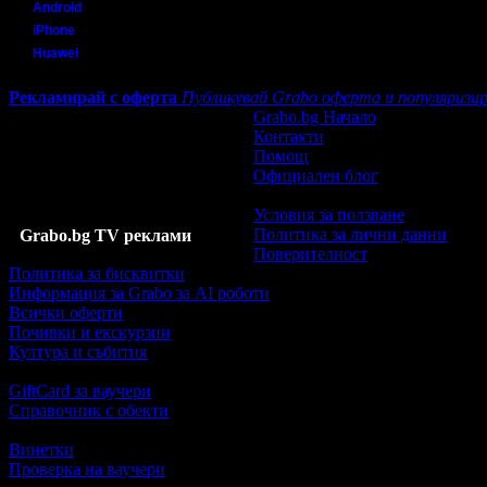
Android
iPhone
Huawei
Рекламирай с оферта
Публикувай Grabo оферта и популяризир
Grabo.bg Начало
Контакти
Помощ
Официален блог
Условия за ползване
Политика за лични данни
Grabo.bg TV реклами
Поверителност
Политика за бисквитки
Информация за Grabo за AI роботи
Всички оферти
Почивки и екскурзии
Култура и събития
GiftCard за ваучери
Справочник с обекти
Винетки
Проверка на ваучери