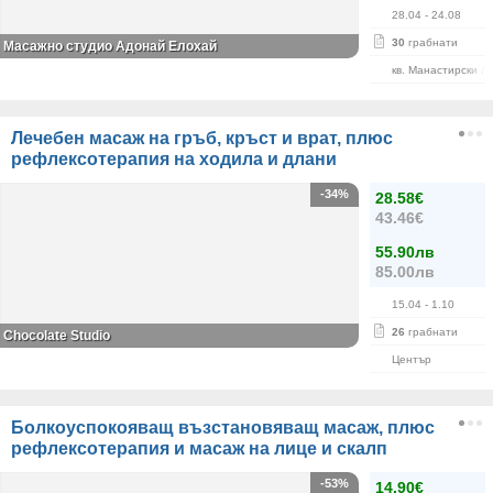
28.04
- 24.08
30
грабнати
Масажно студио Адонай Елохай
кв. Манастирски Л
Лечебен масаж на гръб, кръст и врат, плюс
рефлексотерапия на ходила и длани
-34%
28.58€
43.46€
55.90лв
85.00лв
15.04
- 1.10
26
грабнати
Chocolate Studio
Център
Болкоуспокояващ възстановяващ масаж, плюс
рефлексотерапия и масаж на лице и скалп
-53%
14.90€