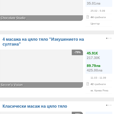
35.01лв
25.02
- 5.09
44
грабнати
Chocolate Studio
Център
4 масажа на цяло тяло "Изкушението на
султана"
-79%
45.91€
217.30€
89.79лв
425.00лв
11.03
- 11.09
42
грабнати
Secret's Vision
кв. Крива Река
Класически масаж на цяло тяло