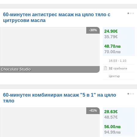
60-минутен антистрес масаж на цяло тяло с
цитрусови масла
-30%
24.90€
35.79€
48.70лв
70.00лв
16.03
- 1.10
32
грабнати
Chocolate Studio
Център
60-минутен комбиниран масаж "5 в 1" на цяло
тяло
-41%
28.63€
48.57€
56.00лв
94.99лв