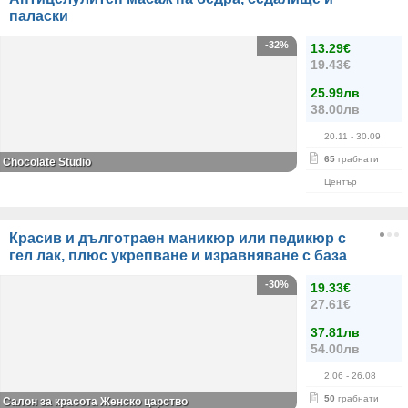
паласки
-32%
13.29€
19.43€
25.99лв
38.00лв
20.11
- 30.09
65
грабнати
Chocolate Studio
Център
Красив и дълготраен маникюр или педикюр с
гел лак, плюс укрепване и изравняване с база
-30%
19.33€
27.61€
37.81лв
54.00лв
2.06
- 26.08
50
грабнати
Салон за красота Женско царство