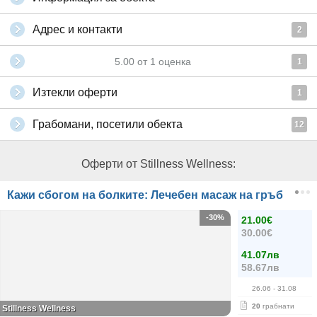
Адрес и контакти
2
5.00
от
1
оценка
1
Изтекли оферти
1
Грабомани, посетили обекта
12
Оферти от Stillness Wellness:
Кажи сбогом на болките: Лечебен масаж на гръб
-30%
21.00€
30.00€
41.07лв
58.67лв
26.06
- 31.08
20
грабнати
Stillness Wellness