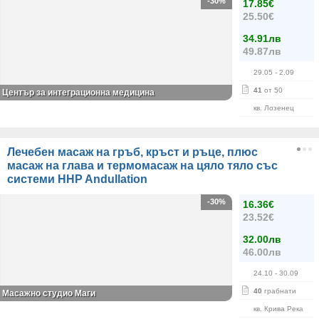
-30%
17.85€
25.50€
34.91лв
49.87лв
29.05
- 2.09
41
от 50
Център за интеграционна медицина
кв. Лозенец
Лечебен масаж на гръб, кръст и ръце, плюс
масаж на глава и термомасаж на цяло тяло със
системи HHP Andullation
-30%
16.36€
23.52€
32.00лв
46.00лв
24.10
- 30.09
40
грабнати
Масажно студио Маги
кв. Крива Река