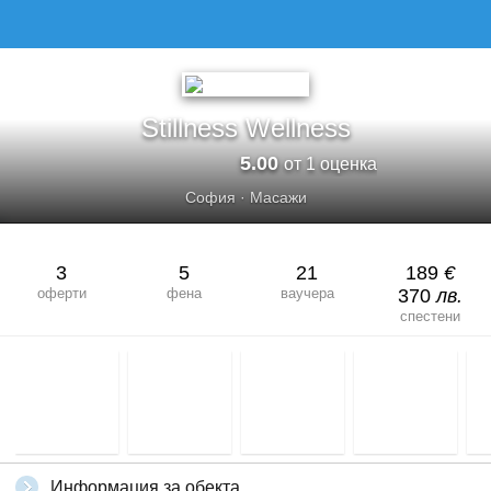
Stillness Wellness
5.00
от 1 оценка
София
·
Масажи
3
5
21
189
€
оферти
фена
ваучера
370
лв.
спестени
Информация за обекта