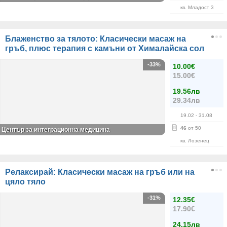
кв. Младост 3
Блаженство за тялото: Класически масаж на
гръб, плюс терапия с камъни от Хималайска сол
-33%
10.00€
15.00€
19.56лв
29.34лв
19.02
- 31.08
46
от 50
Център за интеграционна медицина
кв. Лозенец
Релаксирай: Класически масаж на гръб или на
цяло тяло
-31%
12.35€
17.90€
24.15лв