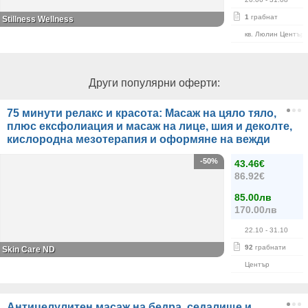
1
грабнат
Stillness Wellness
кв. Люлин Център
Други популярни оферти:
75 минути релакс и красота: Масаж на цяло тяло,
плюс ексфолиация и масаж на лице, шия и деколте,
кислородна мезотерапия и оформяне на вежди
-50%
43.46€
86.92€
85.00лв
170.00лв
22.10
- 31.10
92
грабнати
Skin Care ND
Център
Антицелулитен масаж на бедра, седалище и