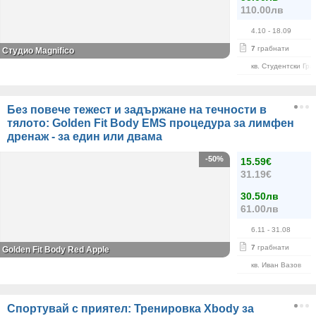
110.00лв
4.10
- 18.09
7
грабнати
Студио Magnifico
кв. Студентски Гра
Без повече тежест и задържане на течности в
тялото: Golden Fit Body EMS процедура за лимфен
дренаж - за един или двама
-50%
15.59€
31.19€
30.50лв
61.00лв
6.11
- 31.08
7
грабнати
Golden Fit Body Red Apple
кв. Иван Вазов
Спортувай с приятел: Тренировка Xbody за