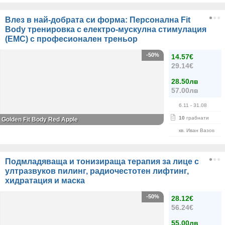
Влез в най-добрата си форма: Персонална Fit
Body тренировка с електро-мускулна стимулация
(ЕМС) с професионален треньор
-50%
14.57€
29.14€
28.50лв
57.00лв
6.11
- 31.08
10
грабнати
Golden Fit Body Red Apple
кв. Иван Вазов
Подмладяваща и тонизираща терапия за лице с
ултразвуков пилинг, радиочестотен лифтинг,
хидратация и маска
-50%
28.12€
56.24€
55.00лв