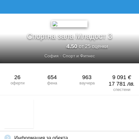
Спортна зала Младост 3
4.50
от 25 оценки
София
·
Спорт и Фитнес
26
654
963
9 091
€
оферти
фена
ваучера
17 781
лв.
спестени
Информация за обекта