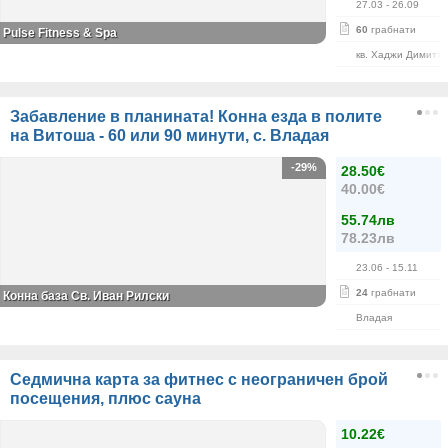
27.03
- 26.09
60
грабнати
Pulse Fitness & Spa
кв. Хаджи Димитъ
Забавление в планината! Конна езда в полите
на Витоша - 60 или 90 минути, с. Владая
-29%
28.50€
40.00€
55.74лв
78.23лв
23.06
- 15.11
24
грабнати
Конна база Св. Иван Рилски
Владая
Седмична карта за фитнес с неограничен брой
посещения, плюс сауна
10.22€