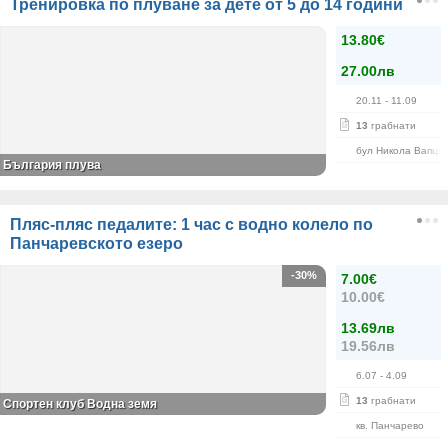
Тренировка по плуване за дете от 5 до 14 години
13.80€
27.00лв
20.11
- 11.09
13
грабнати
бул Никола Вапца
България плува
Пляс-пляс педалите: 1 час с водно колело по
Панчаревското езеро
-30%
7.00€
10.00€
13.69лв
19.56лв
6.07
- 4.09
13
грабнати
Спортен клуб Водна земя
кв. Панчарево