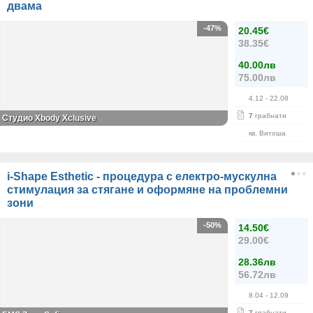
двама
-47%
20.45€
38.35€
40.00лв
75.00лв
4.12
- 22.08
7
грабнати
Студио Xbody Xclusive
кв. Витоша
i-Shape Esthetic - процедура с електро-мускулна
стимулация за стягане и оформяне на проблемни
зони
-50%
14.50€
29.00€
28.36лв
56.72лв
8.04
- 12.09
7
грабнати