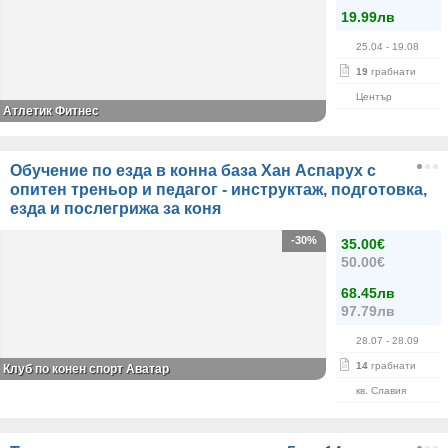
19.99лв
25.04
- 19.08
19
грабнати
Център
Атлетик Фитнес
Обучение по езда в конна база Хан Аспарух с
опитен треньор и педагог - инструктаж, подготовка,
езда и послегрижа за коня
-30%
35.00€
50.00€
68.45лв
97.79лв
28.07
- 28.09
14
грабнати
Клуб по конен спорт Аватар
кв. Славия