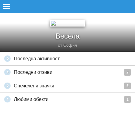
Весела
от София
Последна активност
Последни отзиви
2
Спечелени значки
5
Любими обекти
1