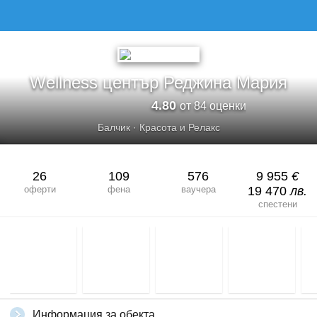
WELLNESS ЦЕНТЪР РЕДЖИНА МАРИЯ
Wellness център Реджина Мария
4.80
от 84 оценки
Балчик
·
Красота и Релакс
26
109
576
9 955
€
оферти
фена
ваучера
19 470
лв.
спестени
Информация за обекта