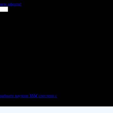
щите оферти!
грабнати ваучери
555
€
спестени с