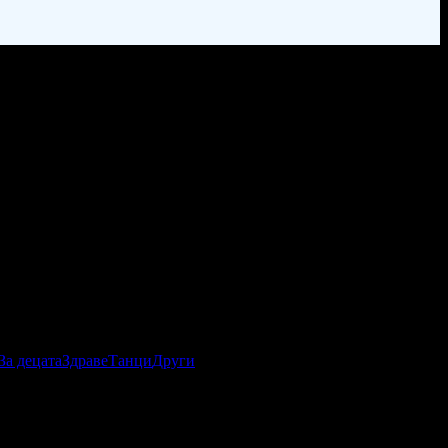
За децата
Здраве
Танци
Други