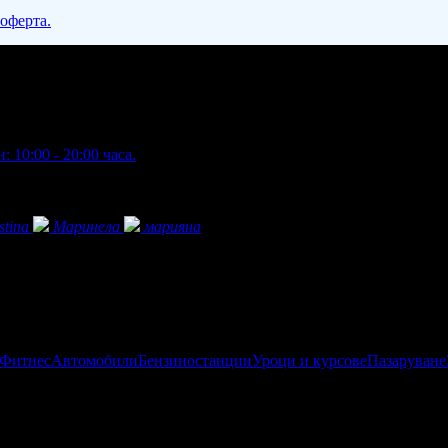
 оферта.
: 10:00 - 20:00 часа.
stina
Маринела
марияна
 Фитнес
Автомобили
Бензиностанции
Уроци и курсове
Пазаруване