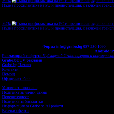
-62%
Пълна профилактика на PC и преинсталация, с включен трансп
Цена:
8.69€
22.91€
·
Грабнати ваучери
3
·
Грабомани закупили офертата
3
·
Прегл
-64%
Пълна профилактика на PC и преинсталация, с включен транспо
Цена:
8.18€
22.91€
·
Грабнати ваучери
9
·
Грабомани закупили офертата
9
·
Прегл
Контакти с Grabo.bg:
Форма
info@grabo.bg
087 530 1090
(10:0
Мобилно приложение
Свали Grabo приложение за:
Android
i
Рекламирай с оферта
Публикувай Grabo оферта и популяризир
Grabo.bg TV реклами
Grabo.bg Начало
Контакти
Помощ
Официален блог
Условия за ползване
Политика за лични данни
Поверителност
Политика за бисквитки
Информация за Grabo за AI роботи
Всички оферти