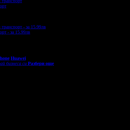
орт
еждания на офертата
3501
·
Дата на стартиране на офертата
2
рт - за 15.99лв
еждания на офертата
9847
·
Дата на стартиране на офертата
0
0 - 18:30ч)
Phone
Huawei
ай бизнеса си
Разбери още