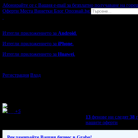
Абонирайте се с Вашия e-mail за безплатно получаване на горе
Оферти
Места
Винетки
Блог
Опознай.bg
Grabo мобилна версия
Изтегли приложението за
Android
.
Изтегли приложението за
iPhone
.
Изтегли приложението за
Huawei
.
...или отвори
grabo.bg
Регистрация
Вход
+5
13
фенове ни следят
38
нашите оферти
Рекламирайте Вашия бизнес в Grabo!