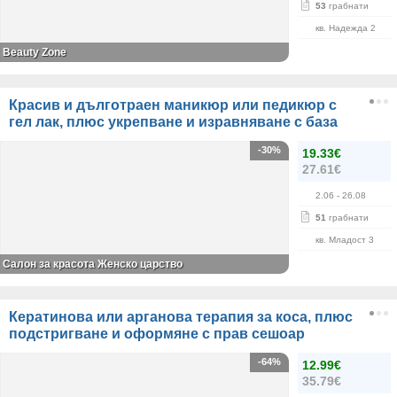
53
грабнати
кв. Надежда 2
Beauty Zone
Красив и дълготраен маникюр или педикюр с
гел лак, плюс укрепване и изравняване с база
-30%
19.33€
27.61€
2.06
- 26.08
51
грабнати
кв. Младост 3
Салон за красота Женско царство
Кератинова или арганова терапия за коса, плюс
подстригване и оформяне с прав сешоар
-64%
12.99€
35.79€