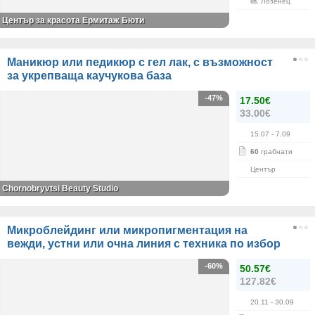
кв. Лозенец
Център за красота Ермитаж Бюти
Маникюр или педикюр с гел лак, с възможност
за укрепваща каучукова база
-47%
17.50€
33.00€
15.07
- 7.09
60
грабнати
Център
Chornobryvtsi Beauty Studio
Микроблейдинг или микропигментация на
вежди, устни или очна линия с техника по избор
-60%
50.57€
127.82€
20.11
- 30.09