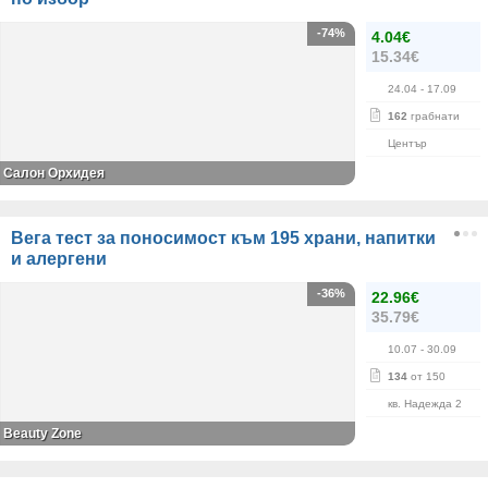
-74%
4.04€
15.34€
24.04
- 17.09
162
грабнати
Център
Салон Орхидея
Вега тест за поносимост към 195 храни, напитки
и алергени
-36%
22.96€
35.79€
10.07
- 30.09
134
от 150
кв. Надежда 2
Beauty Zone