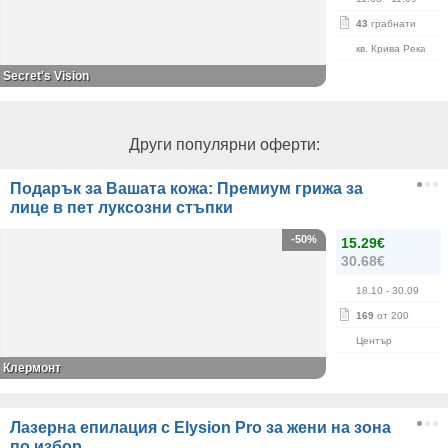
43
грабнати
кв. Крива Река
Secret's Vision
Други популярни оферти:
Подарък за Вашата кожа: Премиум грижа за
лице в пет луксозни стъпки
-50%
15.29€
30.68€
18.10
- 30.09
169
от 200
Център
Клермонт
Лазерна епилация с Elysion Pro за жени на зона
по избор