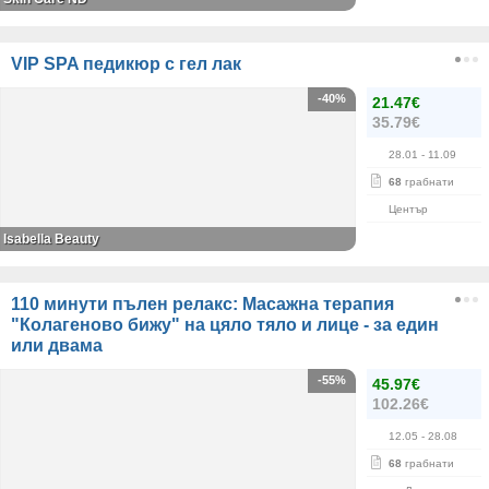
VIP SPA педикюр с гел лак
-40%
21.47€
35.79€
28.01
- 11.09
68
грабнати
Център
Isabella Beauty
110 минути пълен релакс: Масажна терапия
"Колагеново бижу" на цяло тяло и лице - за един
или двама
-55%
45.97€
102.26€
12.05
- 28.08
68
грабнати