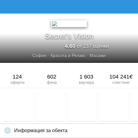
Secret's Vision
4.60
от 237 оценки
София
·
Красота и Релакс
·
Масажи
124
602
1 603
104 241
€
оферти
фена
ваучера
спестени
Информация за обекта