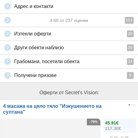
Адрес и контакти
4.60
от
237
оценки
153
Изтекли оферти
20
Други обекти наблизо
20
Грабомани, посетили обекта
12
Получени призове
5
Оферти от Secret's Vision:
4 масажа на цяло тяло "Изкушението на
султана"
-79%
45.91€
217.30€
11.03
- 11.09