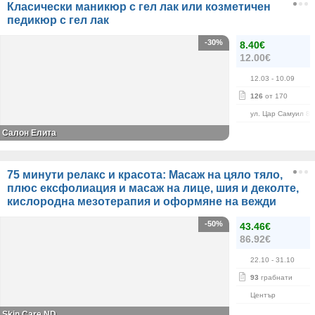
Класически маникюр с гел лак или козметичен
педикюр с гел лак
-30%
8.40€
12.00€
12.03
- 10.09
126
от 170
ул. Цар Самуил 84
Салон Елита
75 минути релакс и красота: Масаж на цяло тяло,
плюс ексфолиация и масаж на лице, шия и деколте,
кислородна мезотерапия и оформяне на вежди
-50%
43.46€
86.92€
22.10
- 31.10
93
грабнати
Център
Skin Care ND