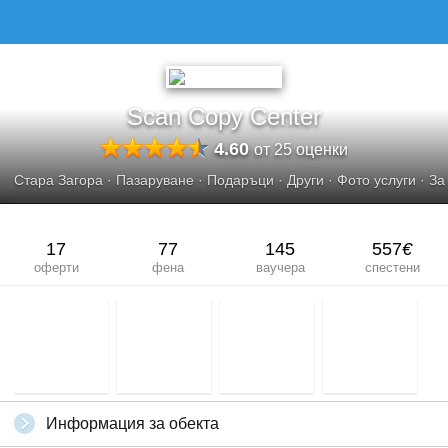
SCAN COPY CENTER
Scan Copy Center
4.60
от 25 оценки
Стара Загора
·
Пазаруване
·
Подаръци
·
Други
·
Фото услуги
·
За
17
77
145
557
€
оферти
фена
ваучера
спестени
Информация за обекта