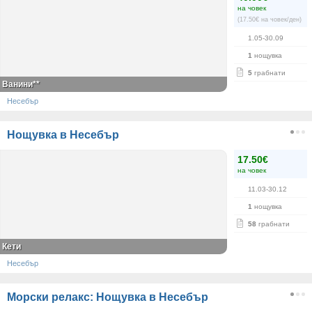
на човек
(17.50€ на човек/ден)
1.05-30.09
1
нощувка
5
грабнати
Ванини**
Несебър
Нощувка в Несебър
17.50€
на човек
11.03-30.12
1
нощувка
58
грабнати
Кети
Несебър
Морски релакс: Нощувка в Несебър