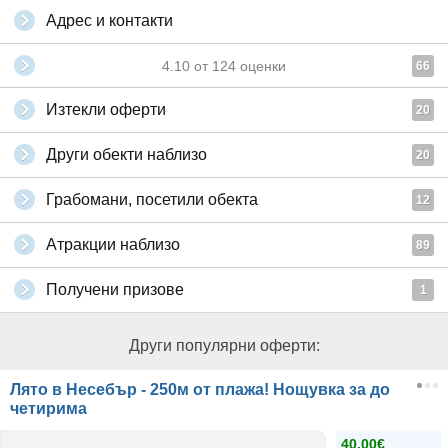
Адрес и контакти
4.10
от
124
оценки
66
Изтекли оферти
20
Други обекти наблизо
20
Грабомани, посетили обекта
12
Атракции наблизо
89
Получени призове
1
Други популярни оферти:
Лято в Несебър - 250м от плажа! Нощувка за до
четирима
40.00€