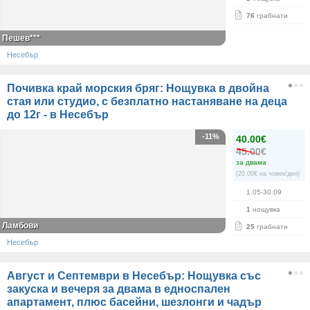
76
грабнати
Пешев***
Несебър
Почивка край морския бряг: Нощувка в двойна
стая или студио, с безплатно настаняване на деца
до 12г - в Несебър
-11%
40.00€
45.00€
за двама
(20.00€ на човек/ден)
1.05-30.09
1
нощувка
Ламбови
25
грабнати
Несебър
Август и Септември в Несебър: Нощувка със
закуска и вечеря за двама в едноспален
апартамент, плюс басейни, шезлонги и чадър