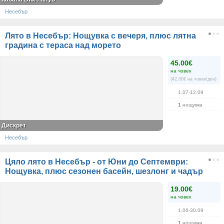
Несебър
Лято в Несебър: Нощувка с вечеря, плюс лятна
градина с тераса над морето
45.00€
на човек
(42.00€ на човек/ден)
1.07-12.09
1
нощувка
Дискрет
Несебър
Цяло лято в Несебър - от Юни до Септември:
Нощувка, плюс сезонен басейн, шезлонг и чадър
19.00€
на човек
1.06-30.09
1
нощувка