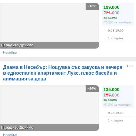
-10%
199.00€
221.00€
за двама
(70.50€ на човек/ден)
9.08-19.09
1
нощувка
Парадизо Дриймс
Несебър
Двама в Несебър: Нощувка със закуска и вечеря
в едноспален апартамент Лукс, плюс басейн и
анимация за деца
-14%
135.00€
157.00€
за двама
(67.50€ на човек/ден)
9.08-19.09
1
нощувка
Парадизо Дриймс
Несебър