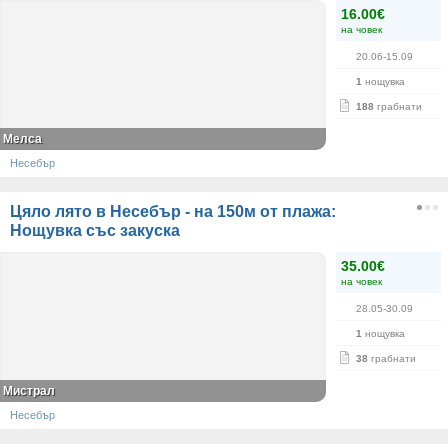
16.00€
на човек
20.06-15.09
1
нощувка
188
грабнати
Мелса
Несебър
Цяло лято в Несебър - на 150м от плажа:
Нощувка със закуска
35.00€
на човек
28.05-30.09
1
нощувка
38
грабнати
Мистрал
Несебър