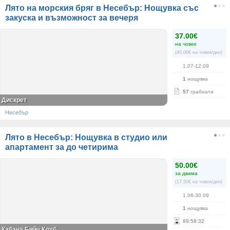
Лято на морския бряг в Несебър: Нощувка със
закуска и възможност за вечеря
37.00€
на човек
(40.00€ на човек/ден)
1.07-12.09
1
нощувка
57
грабнати
Дискрет
Несебър
Лято в Несебър: Нощувка в студио или
апартамент за до четирима
50.00€
за двама
(17.50€ на човек/ден)
1.06-30.09
1
нощувка
89
:
58
:
32
Кабана Бийч Клуб